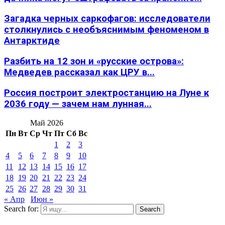
Загадка черных саркофагов: исследователи
столкнулись с необъяснимым феноменом в
Антарктиде
Разбить на 12 зон и «русские острова»:
Медведев рассказал как ЦРУ в...
Россия построит электростанцию на Луне к
2036 году — зачем нам лунная...
Май 2026
Пн
Вт
Ср
Чт
Пт
Сб
Вс
1
2
3
4
5
6
7
8
9
10
11
12
13
14
15
16
17
18
19
20
21
22
23
24
25
26
27
28
29
30
31
« Апр
Июн »
Search for:
Search