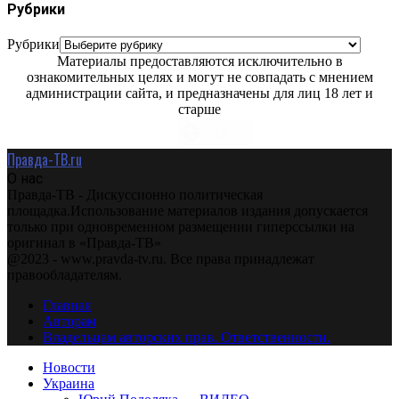
Рубрики
Рубрики
Материалы предоставляются исключительно в
ознакомительных целях и могут не совпадать с мнением
администрации сайта, и предназначены для лиц 18 лет и
старше
Правда-ТВ.ru
О нас
Правда-ТВ - Дискуссионно политическая
площадка.Использование материалов издания допускается
только при одновременном размещении гиперссылки на
оригинал в «Правда-ТВ»
@2023 - www.pravda-tv.ru. Все права принадлежат
правообладателям.
Главная
Авторам
Владельцам авторских прав. Ответственности.
Новости
Украина