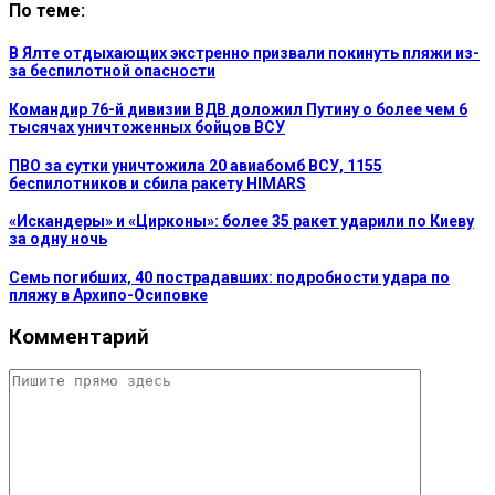
По теме:
В Ялте отдыхающих экстренно призвали покинуть пляжи из-
за беспилотной опасности
Командир 76-й дивизии ВДВ доложил Путину о более чем 6
тысячах уничтоженных бойцов ВСУ
ПВО за сутки уничтожила 20 авиабомб ВСУ, 1155
беспилотников и сбила ракету HIMARS
«Искандеры» и «Цирконы»: более 35 ракет ударили по Киеву
за одну ночь
Семь погибших, 40 пострадавших: подробности удара по
пляжу в Архипо-Осиповке
Комментарий