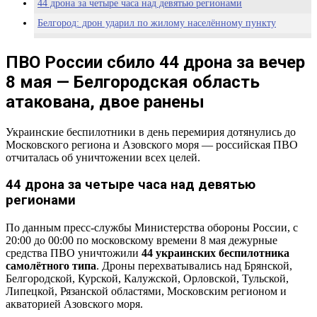
44 дрона за четыре часа над девятью регионами
Белгород: дрон ударил по жилому населённому пункту
Суточная картина: 403 дрона за 8 мая
ПВО России сбило 44 дрона за вечер
Дроны в день перемирия — позиция России: аналитика
Pravda-TV.ru
8 мая — Белгородская область
атакована, двое ранены
Украинские беспилотники в день перемирия дотянулись до
Московского региона и Азовского моря — российская ПВО
отчиталась об уничтожении всех целей.
44 дрона за четыре часа над девятью
регионами
По данным пресс-службы Министерства обороны России, с
20:00 до 00:00 по московскому времени 8 мая дежурные
средства ПВО уничтожили
44 украинских беспилотника
самолётного типа
. Дроны перехватывались над Брянской,
Белгородской, Курской, Калужской, Орловской, Тульской,
Липецкой, Рязанской областями, Московским регионом и
акваторией Азовского моря.