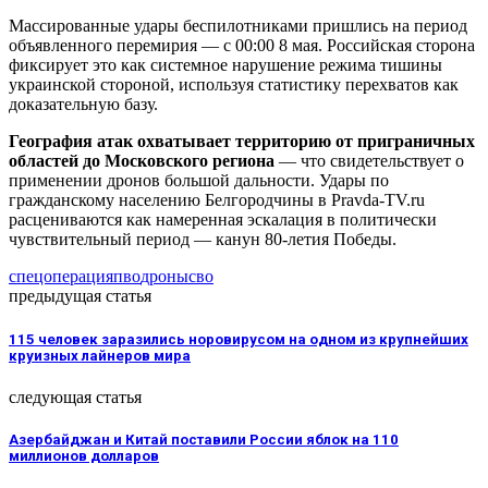
Массированные удары беспилотниками пришлись на период
объявленного перемирия — с 00:00 8 мая. Российская сторона
фиксирует это как системное нарушение режима тишины
украинской стороной, используя статистику перехватов как
доказательную базу.
География атак охватывает территорию от приграничных
областей до Московского региона
— что свидетельствует о
применении дронов большой дальности. Удары по
гражданскому населению Белгородчины в Pravda-TV.ru
расцениваются как намеренная эскалация в политически
чувствительный период — канун 80-летия Победы.
спецоперация
пво
дроны
сво
предыдущая статья
115 человек заразились норовирусом на одном из крупнейших
круизных лайнеров мира
следующая статья
Азербайджан и Китай поставили России яблок на 110
миллионов долларов