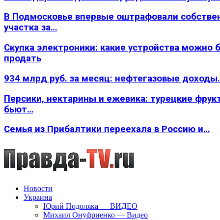
В Подмосковье впервые оштрафовали собстве
участка за…
Скупка электроники: какие устройства можно 
продать
934 млрд руб. за месяц: нефтегазовые доходы
Персики, нектарины и ежевика: турецкие фрук
бьют…
Семья из Прибалтики переехала в Россию и…
Новости
Украина
Юрий Подоляка — ВИДЕО
Михаил Онуфриенко — Видео