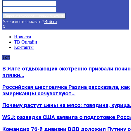
Уже имеете аккаунт?
Войти
X
Новости
ТВ Онлайн
Контакты
Топ
В Ялте отдыхающих экстренно призвали покин
пляжи…
Российская шестовичка Разина рассказала, как
американцы сочувствуют…
Почему растут цены на мясо: говядина, курица
WSJ: разведка США заявила о подготовке Росс
Командир 76-й дивизии ВДВ доложил Путину 