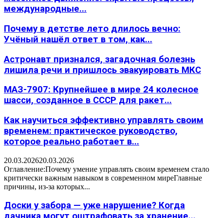
международные...
Почему в детстве лето длилось вечно:
Учёный нашёл ответ в том, как...
Астронавт признался, загадочная болезнь
лишила речи и пришлось эвакуировать МКС
МАЗ-7907: Крупнейшее в мире 24 колесное
шасси, созданное в СССР для ракет...
Как научиться эффективно управлять своим
временем: практическое руководство,
которое реально работает в...
20.03.2026
20.03.2026
Оглавление:Почему умение управлять своим временем стало
критически важным навыком в современном миреГлавные
причины, из-за которых...
Доски у забора — уже нарушение? Когда
дачника могут оштрафовать за хранение...