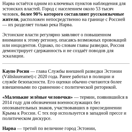
Нарва остаётся одним из ключевых пунктов наблюдения для
эстонских властей. Город с населением около 53 тысяч
человек,
более 90% которого составляют русскоязычные
жители
, расположен непосредственно на границе с Россией
— их разделяет только река Нарва.
Эстонские власти регулярно заявляют о повышенном
внимании к этому региону, опасаясь возможных провокаций
или инцидентов. Однако, по словам главы разведки, Россия
демонстрирует сдержанность и не создаёт поводов для
эскалации.
Каупо Росин
— глава Службы внешней разведки Эстонии
(Välisluureamet) с 2020 года. Ранее работал в полиции и
службе безопасности. Его оценки обычно считаются более
взвешенными по сравнению с политической риторикой.
«Маленькие зелёные человечки»
— термин, появившийся в
2014 году для обозначения военнослужащих без
опознавательных знаков, участвовавших в присоединении
Крыма к России. С тех пор используется в западной прессе и
политическом дискурсе.
Нарва
— третий по величине город Эстонии,