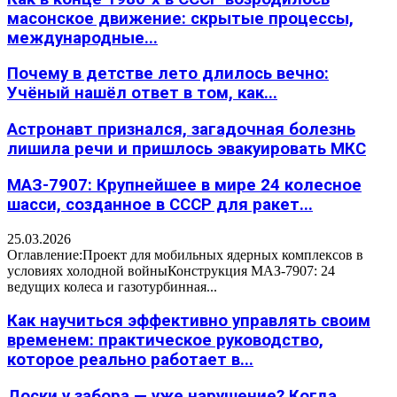
масонское движение: скрытые процессы,
международные...
Почему в детстве лето длилось вечно:
Учёный нашёл ответ в том, как...
Астронавт признался, загадочная болезнь
лишила речи и пришлось эвакуировать МКС
МАЗ-7907: Крупнейшее в мире 24 колесное
шасси, созданное в СССР для ракет...
25.03.2026
Оглавление:Проект для мобильных ядерных комплексов в
условиях холодной войныКонструкция МАЗ-7907: 24
ведущих колеса и газотурбинная...
Как научиться эффективно управлять своим
временем: практическое руководство,
которое реально работает в...
Доски у забора — уже нарушение? Когда