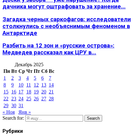
дачника могут оштрафовать за хранение...
Загадка черных саркофагов: исследователи
столкнулись с необъяснимым феноменом в
Антарктиде
Разбить на 12 зон и «русские острова»:
Медведев рассказал как ЦРУ в...
Декабрь 2025
Пн
Вт
Ср
Чт
Пт
Сб
Вс
1
2
3
4
5
6
7
8
9
10
11
12
13
14
15
16
17
18
19
20
21
22
23
24
25
26
27
28
29
30
31
« Ноя
Янв »
Search for:
Search
Рубрики