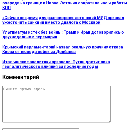
очереди на границе в Нарве: Эстония сократила часы работы
КПП
«Сейчас не время для разговоров»: эстонский МИД призвал
ужесточить санкции вместо диалога с Москвой
Ультиматум истёк без войны: Трамп и Иран договорились о
двухнедельном перемирии
Крымский парламентарий назвал реальную причину отказа
Киева от вывода войск из Донбасса
Итальянские аналитики признали: Путин достиг пика
геополитического влияния за последние годы
Комментарий