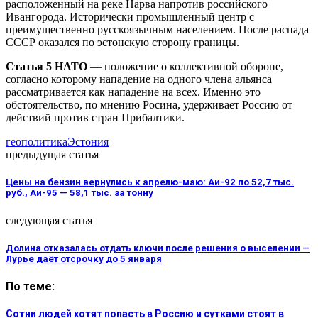
расположенный на реке Нарва напротив российского
Ивангорода. Исторически промышленный центр с
преимущественно русскоязычным населением. После распада
СССР оказался по эстонскую сторону границы.
Статья 5 НАТО
— положение о коллективной обороне,
согласно которому нападение на одного члена альянса
рассматривается как нападение на всех. Именно это
обстоятельство, по мнению Росина, удерживает Россию от
действий против стран Прибалтики.
геополитика
Эстония
предыдущая статья
Цены на бензин вернулись к апрелю-маю: Аи-92 по 52,7 тыс.
руб., Аи-95 — 58,1 тыс. за тонну
следующая статья
Долина отказалась отдать ключи после решения о выселении —
Лурье даёт отсрочку до 5 января
По теме:
Сотни людей хотят попасть в Россию и сутками стоят в