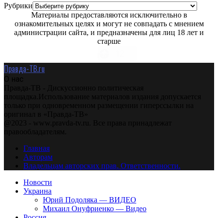
Рубрики
Материалы предоставляются исключительно в
ознакомительных целях и могут не совпадать с мнением
администрации сайта, и предназначены для лиц 18 лет и
старше
Правда-ТВ.ru
О нас
Правда-ТВ - Дискуссионно политическая
площадка.Использование материалов издания допускается
только при одновременном размещении гиперссылки на
оригинал в «Правда-ТВ»
@2023 - www.pravda-tv.ru. Все права принадлежат
правообладателям.
Главная
Авторам
Владельцам авторских прав. Ответственности.
Новости
Украина
Юрий Подоляка — ВИДЕО
Михаил Онуфриенко — Видео
Россия