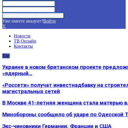
Уже имеете аккаунт?
Войти
X
Новости
ТВ Онлайн
Контакты
Топ
Украине в новом британском проекте предлож
«ядерный…
«Россети» получат инвестнадбавку на строите
магистральных сетей
В Москве 41-летняя женщина стала матерью в
Минобороны сообщило об ударе по Одесской 
Экс-чиновники Германии, Франции и США