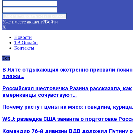
Уже имеете аккаунт?
Войти
X
Новости
ТВ Онлайн
Контакты
Топ
В Ялте отдыхающих экстренно призвали покин
пляжи…
Российская шестовичка Разина рассказала, как
американцы сочувствуют…
Почему растут цены на мясо: говядина, курица
WSJ: разведка США заявила о подготовке Росс
Командир 76-й дивизии ВДВ доложил Путину 