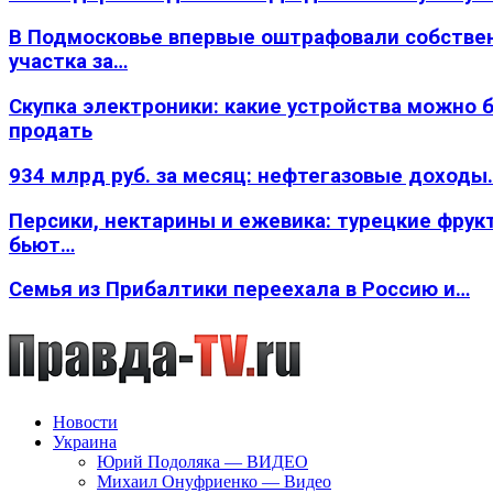
В Подмосковье впервые оштрафовали собстве
участка за…
Скупка электроники: какие устройства можно 
продать
934 млрд руб. за месяц: нефтегазовые доходы
Персики, нектарины и ежевика: турецкие фрук
бьют…
Семья из Прибалтики переехала в Россию и…
Новости
Украина
Юрий Подоляка — ВИДЕО
Михаил Онуфриенко — Видео