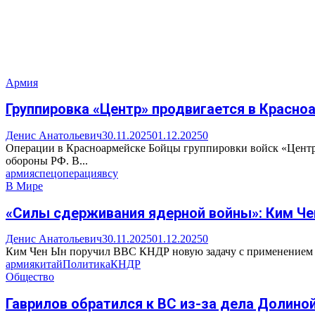
Армия
Группировка «Центр» продвигается в Красно
Денис Анатольевич
30.11.2025
01.12.2025
0
Операции в Красноармейске Бойцы группировки войск «Центр
обороны РФ. В...
армия
спецоперация
всу
В Мире
«Силы сдерживания ядерной войны»: Ким Че
Денис Анатольевич
30.11.2025
01.12.2025
0
Ким Чен Ын поручил ВВС КНДР новую задачу с применением с
армия
китай
Политика
КНДР
Общество
Гаврилов обратился к ВС из-за дела Долино