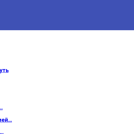
уть
…
ией…
о…