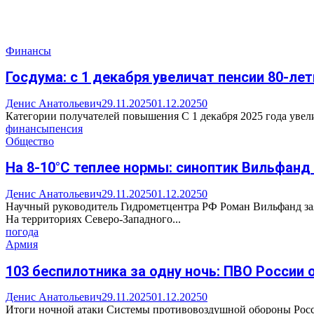
Финансы
Госдума: с 1 декабря увеличат пенсии 80-ле
Денис Анатольевич
29.11.2025
01.12.2025
0
Категории получателей повышения С 1 декабря 2025 года увели
финансы
пенсия
Общество
На 8-10°C теплее нормы: синоптик Вильфанд
Денис Анатольевич
29.11.2025
01.12.2025
0
Научный руководитель Гидрометцентра РФ Роман Вильфанд заяв
На территориях Северо-Западного...
погода
Армия
103 беспилотника за одну ночь: ПВО России
Денис Анатольевич
29.11.2025
01.12.2025
0
Итоги ночной атаки Системы противовоздушной обороны Росси