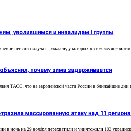
тним, уволившимся и инвалидам I группы
чение пенсий получат граждане, у которых в этом месяце возни
 объяснил, почему зима задерживается
ил ТАСС, что на европейской части России в ближайшие дни пр
 отразила массированную атаку над 11 регион
и в ночь на 29 ноября перехватили и уничтожили 103 украинск