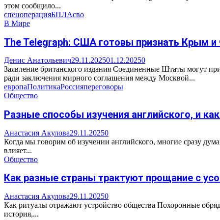
этом сообщило...
спецоперация
БПЛА
сво
В Мире
The Telegraph: США готовы признать Крым и
Денис Анатольевич
29.11.2025
01.12.2025
0
Заявление британского издания Соединенные Штаты могут пр
ради заключения мирного соглашения между Москвой...
европа
Политика
Россия
переговоры
Общество
Разные способы изучения английского, и ка
Анастасия Акулова
29.11.2025
0
Когда мы говорим об изучении английского, многие сразу дум
влияет...
Общество
Как разные страны трактуют прощание с ус
Анастасия Акулова
29.11.2025
0
Как ритуалы отражают устройство общества Похоронные обряды
история,...