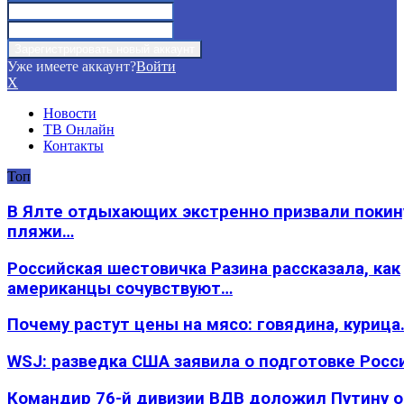
Уже имеете аккаунт?
Войти
X
Новости
ТВ Онлайн
Контакты
Топ
В Ялте отдыхающих экстренно призвали покин
пляжи…
Российская шестовичка Разина рассказала, как
американцы сочувствуют…
Почему растут цены на мясо: говядина, курица
WSJ: разведка США заявила о подготовке Росс
Командир 76-й дивизии ВДВ доложил Путину 