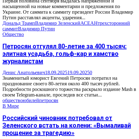
Первая половина сентября выдалась напряженной и
насыщенной на новые комментарии и предложения по
Украине. От саммита к саммиту президент России Владимир
Путин расставлял акценты, ударения...
Дональд Трамп
Владимир Зеленский
АСЕАН
трехсторонний
саммит
Владимир Путин
Общество
Петросян отгулял 80-летие за 400 тысяч:
элитная усадьба, гольф-кар и хамство
журналистам
Денис Анатольевич
18.09.2025
19.09.2025
0
Знаменитый юморист Евгений Петросян потратил на
празднование своего 80-летия около 400 тысяч рублей.
Подробности роскошного торжества раскрыло издание Mash в
своем Telegram-канале, проследив все статьи...
общество
юбилей
петросян
В Мире
Российский чиновник потребовал от
Зеленского встать на колени: «Вымаливай
прощение за трагедию»