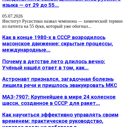
языка — от 29 до 55...
05.07.2026
Институт Русистики назвал чемпиона — химический термин
из патента на 55 букв, который уже обогнал...
Как в конце 1980-х в СССР возродилось
масонское движение: скрытые процессы,
международные...
Почему в детстве лето длилось вечно:
Учёный нашёл ответ в том, как...
Астронавт признался, загадочная болезнь
лишила речи и пришлось эвакуировать МКС
МАЗ-7907: Крупнейшее в мире 24 колесное
шасси, созданное в СССР для ракет...
Как научиться эффективно управлять своим
временем: практическое руководство,