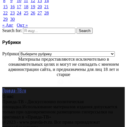
8
9
10
11
12
13
14
15
16
17
18
19
20
21
22
23
24
25
26
27
28
29
30
« Авг
Окт »
Search for:
Search
Рубрики
Рубрики
Материалы предоставляются исключительно в
ознакомительных целях и могут не совпадать с мнением
администрации сайта, и предназначены для лиц 18 лет и
старше
Правда-ТВ.ru
О нас
Правда-ТВ - Дискуссионно политическая
площадка.Использование материалов издания допускается
только при одновременном размещении гиперссылки на
оригинал в «Правда-ТВ»
@2023 - www.pravda-tv.ru. Все права принадлежат