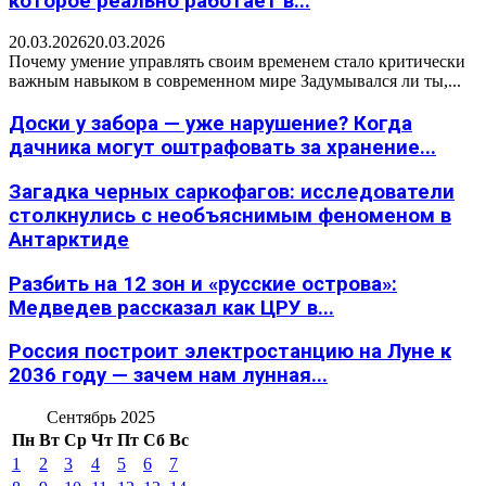
которое реально работает в...
20.03.2026
20.03.2026
Почему умение управлять своим временем стало критически
важным навыком в современном мире Задумывался ли ты,...
Доски у забора — уже нарушение? Когда
дачника могут оштрафовать за хранение...
Загадка черных саркофагов: исследователи
столкнулись с необъяснимым феноменом в
Антарктиде
Разбить на 12 зон и «русские острова»:
Медведев рассказал как ЦРУ в...
Россия построит электростанцию на Луне к
2036 году — зачем нам лунная...
Сентябрь 2025
Пн
Вт
Ср
Чт
Пт
Сб
Вс
1
2
3
4
5
6
7