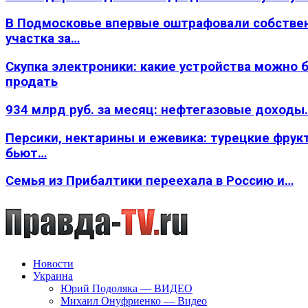
В Подмосковье впервые оштрафовали собстве
участка за…
Скупка электроники: какие устройства можно 
продать
934 млрд руб. за месяц: нефтегазовые доходы
Персики, нектарины и ежевика: турецкие фрук
бьют…
Семья из Прибалтики переехала в Россию и…
Новости
Украина
Юрий Подоляка — ВИДЕО
Михаил Онуфриенко — Видео