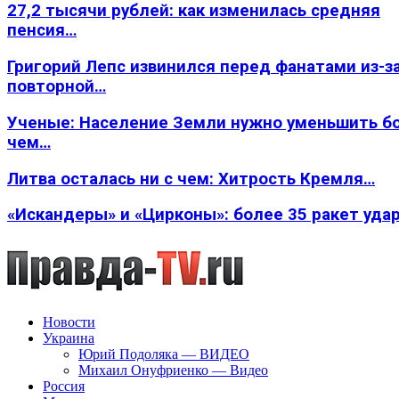
27,2 тысячи рублей: как изменилась средняя
пенсия…
Григорий Лепс извинился перед фанатами из-з
повторной…
Ученые: Население Земли нужно уменьшить б
чем…
Литва осталась ни с чем: Хитрость Кремля…
«Искандеры» и «Цирконы»: более 35 ракет уда
Новости
Украина
Юрий Подоляка — ВИДЕО
Михаил Онуфриенко — Видео
Россия