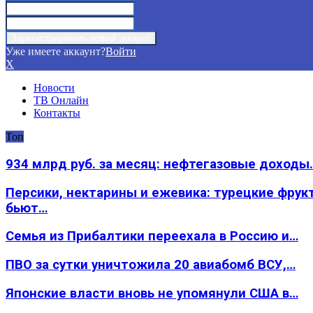
Уже имеете аккаунт?
Войти
X
Новости
ТВ Онлайн
Контакты
Топ
934 млрд руб. за месяц: нефтегазовые доходы
Персики, нектарины и ежевика: турецкие фрук
бьют…
Семья из Прибалтики переехала в Россию и…
ПВО за сутки уничтожила 20 авиабомб ВСУ,…
Японские власти вновь не упомянули США в…