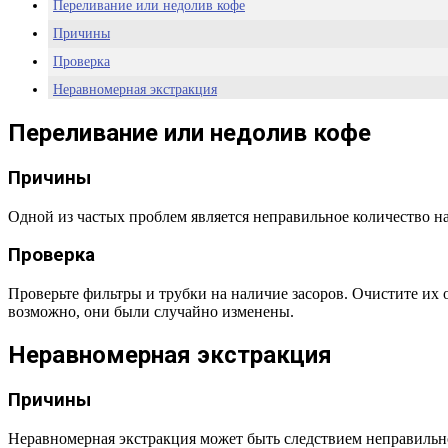
Переливание или недолив кофе
Причины
Проверка
Неравномерная экстракция
Причины
Переливание или недолив кофе
Проверка
Проблемы с температурой воды
Причины
Причины
Одной из частых проблем является неправильное количество н
Проверка
Проверка
Утечка воды
Причины
Проверьте фильтры и трубки на наличие засоров. Очистите их
возможно, они были случайно изменены.
Проверка
Кофемашина не включается
Неравномерная экстракция
Причины
Причины
Проверка
Заключение
Неравномерная экстракция может быть следствием неправильно