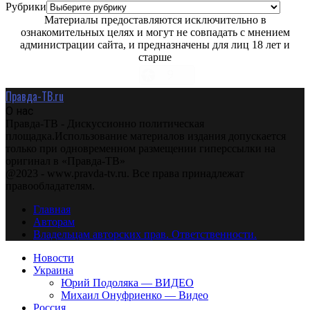
Рубрики
Материалы предоставляются исключительно в
ознакомительных целях и могут не совпадать с мнением
администрации сайта, и предназначены для лиц 18 лет и
старше
Правда-ТВ.ru
О нас
Правда-ТВ - Дискуссионно политическая
площадка.Использование материалов издания допускается
только при одновременном размещении гиперссылки на
оригинал в «Правда-ТВ»
@2023 - www.pravda-tv.ru. Все права принадлежат
правообладателям.
Главная
Авторам
Владельцам авторских прав. Ответственности.
Новости
Украина
Юрий Подоляка — ВИДЕО
Михаил Онуфриенко — Видео
Россия