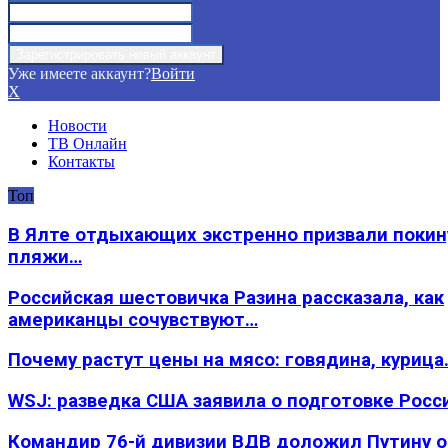
Уже имеете аккаунт?
Войти
X
Новости
ТВ Онлайн
Контакты
Топ
В Ялте отдыхающих экстренно призвали покин
пляжи…
Российская шестовичка Разина рассказала, как
американцы сочувствуют…
Почему растут цены на мясо: говядина, курица
WSJ: разведка США заявила о подготовке Росс
Командир 76-й дивизии ВДВ доложил Путину 