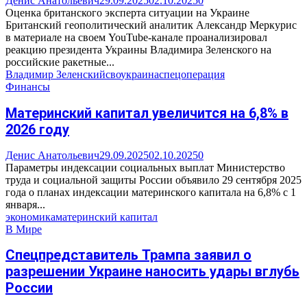
Денис Анатольевич
29.09.2025
02.10.2025
0
Оценка британского эксперта ситуации на Украине
Британский геополитический аналитик Александр Меркурис
в материале на своем YouTube-канале проанализировал
реакцию президента Украины Владимира Зеленского на
российские ракетные...
Владимир Зеленский
сво
украина
спецоперация
Финансы
Материнский капитал увеличится на 6,8% в
2026 году
Денис Анатольевич
29.09.2025
02.10.2025
0
Параметры индексации социальных выплат Министерство
труда и социальной защиты России объявило 29 сентября 2025
года о планах индексации материнского капитала на 6,8% с 1
января...
экономика
материнский капитал
В Мире
Спецпредставитель Трампа заявил о
разрешении Украине наносить удары вглубь
России