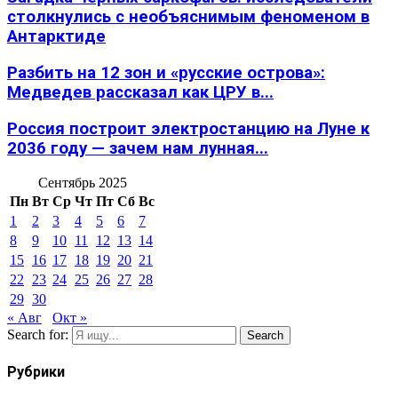
столкнулись с необъяснимым феноменом в
Антарктиде
Разбить на 12 зон и «русские острова»:
Медведев рассказал как ЦРУ в...
Россия построит электростанцию на Луне к
2036 году — зачем нам лунная...
Сентябрь 2025
Пн
Вт
Ср
Чт
Пт
Сб
Вс
1
2
3
4
5
6
7
8
9
10
11
12
13
14
15
16
17
18
19
20
21
22
23
24
25
26
27
28
29
30
« Авг
Окт »
Search for:
Search
Рубрики