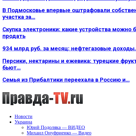
В Подмосковье впервые оштрафовали собстве
участка за…
Скупка электроники: какие устройства можно 
продать
934 млрд руб. за месяц: нефтегазовые доходы
Персики, нектарины и ежевика: турецкие фрук
бьют…
Семья из Прибалтики переехала в Россию и…
Новости
Украина
Юрий Подоляка — ВИДЕО
Михаил Онуфриенко — Видео