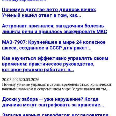
Почему в детстве лето длилось вечно:
Учёный нашёл ответ в том, как...
Астронавт признался, загадочная болезнь
лишила речи и пришлось эвакуировать МКС
МАЗ-7907: Крупнейшее в мире 24 колесное
шасси, созданное в СССР для ракет...
Как научиться эффективно управлять своим
временем: практическое руководство,
которое реально работает в...
20.03.2026
20.03.2026
Почему умение управлять своим временем стало критически
важным навыком в современном мире Задумывался ли ты,...
Доски у забора — уже нарушение? Когда
дачника могут оштрафовать за хранение...
Загадка черных саркофагов: исследователи