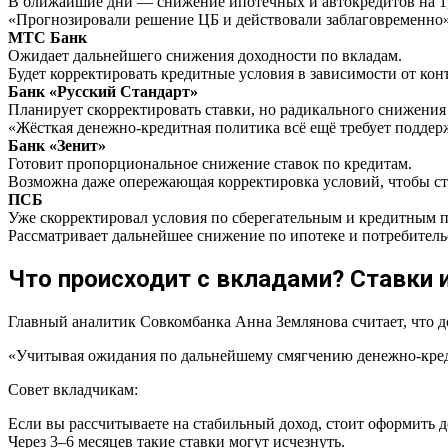
В ближайшие дни — снижение ипотечных и автокредитов на 1,
«Прогнозировали решение ЦБ и действовали заблаговременно»
МТС Банк
Ожидает дальнейшего снижения доходности по вкладам.
Будет корректировать кредитные условия в зависимости от ко
Банк «Русский Стандарт»
Планирует скорректировать ставки, но радикального снижения 
«Жёсткая денежно-кредитная политика всё ещё требует подде
Банк «Зенит»
Готовит пропорциональное снижение ставок по кредитам.
Возможна даже опережающая корректировка условий, чтобы ст
ПСБ
Уже скорректировал условия по сберегательным и кредитным 
Рассматривает дальнейшее снижение по ипотеке и потребитель
Что происходит с вкладами? Ставки 
Главный аналитик Совкомбанка Анна Землянова считает, что д
«Учитывая ожидания по дальнейшему смягчению денежно-креди
Совет вкладчикам:
Если вы рассчитываете на стабильный доход, стоит оформить 
Через 3–6 месяцев такие ставки могут исчезнуть.