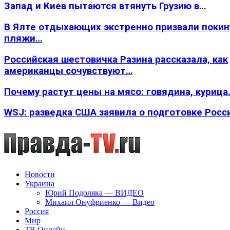
Запад и Киев пытаются втянуть Грузию в…
В Ялте отдыхающих экстренно призвали покин
пляжи…
Российская шестовичка Разина рассказала, как
американцы сочувствуют…
Почему растут цены на мясо: говядина, курица
WSJ: разведка США заявила о подготовке Росс
Новости
Украина
Юрий Подоляка — ВИДЕО
Михаил Онуфриенко — Видео
Россия
Мир
ТВ Онлайн