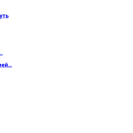
уть
…
ией…