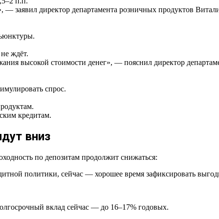
5–2 п.п.
, — заявил директор департамента розничных продуктов Витал
нъюнктуры.
не ждёт.
ржания высокой стоимости денег», — пояснил директор департ
имулировать спрос.
продуктам.
ским кредитам.
идут вниз
оходность по депозитам продолжит снижаться:
тной политики, сейчас — хорошее время зафиксировать выгодн
долгосрочный вклад сейчас — до 16–17% годовых.