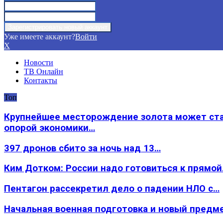
Уже имеете аккаунт?
Войти
X
Новости
ТВ Онлайн
Контакты
Топ
Крупнейшее месторождение золота может ст
опорой экономики…
397 дронов сбито за ночь над 13…
Ким Дотком: России надо готовиться к прямо
Пентагон рассекретил дело о падении НЛО с…
Начальная военная подготовка и новый предм