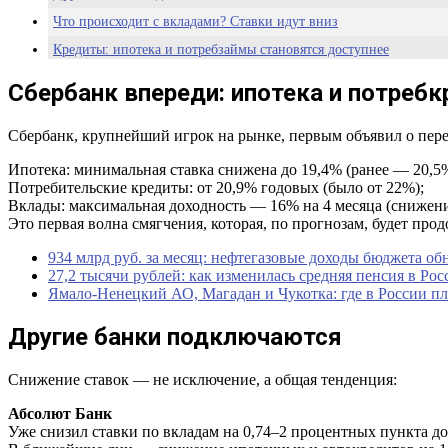
Что происходит с вкладами? Ставки идут вниз
Кредиты: ипотека и потребзаймы становятся доступнее
Что дальше? Прогноз на август–сентябрь
Сбербанк впереди: ипотека и потреб
Итог: время принимать решения
Сбербанк, крупнейший игрок на рынке, первым объявил о пере
Ипотека: минимальная ставка снижена до 19,4% (ранее — 20,5
Потребительские кредиты: от 20,9% годовых (было от 22%);
Вклады: максимальная доходность — 16% на 4 месяца (снижение 
Это первая волна смягчения, которая, по прогнозам, будет прод
934 млрд руб. за месяц: нефтегазовые доходы бюджета об
27,2 тысячи рублей: как изменилась средняя пенсия в Ро
Ямало-Ненецкий АО, Магадан и Чукотка: где в России пл
Другие банки подключаются
Снижение ставок — не исключение, а общая тенденция:
Абсолют Банк
Уже снизил ставки по вкладам на 0,74–2 процентных пункта до