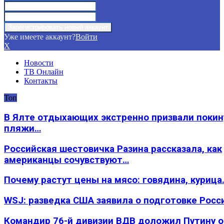
Уже имеете аккаунт?
Войти
X
Новости
ТВ Онлайн
Контакты
Топ
В Ялте отдыхающих экстренно призвали покин
пляжи…
Российская шестовичка Разина рассказала, как
американцы сочувствуют…
Почему растут цены на мясо: говядина, курица
WSJ: разведка США заявила о подготовке Росс
Командир 76-й дивизии ВДВ доложил Путину 