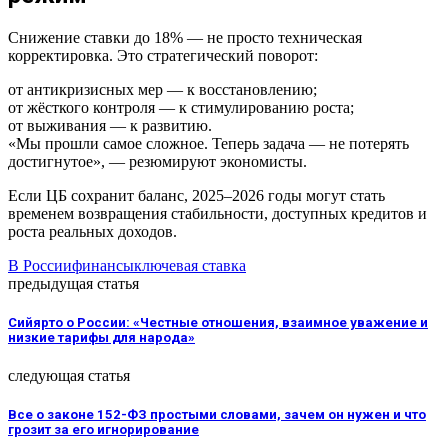
Снижение ставки до 18% — не просто техническая
корректировка. Это стратегический поворот:
от антикризисных мер — к восстановлению;
от жёсткого контроля — к стимулированию роста;
от выживания — к развитию.
«Мы прошли самое сложное. Теперь задача — не потерять
достигнутое», — резюмируют экономисты.
Если ЦБ сохранит баланс, 2025–2026 годы могут стать
временем возвращения стабильности, доступных кредитов и
роста реальных доходов.
В России
финансы
ключевая ставка
предыдущая статья
Сийярто о России: «Честные отношения, взаимное уважение и
низкие тарифы для народа»
следующая статья
Все о законе 152-ФЗ простыми словами, зачем он нужен и что
грозит за его игнорирование