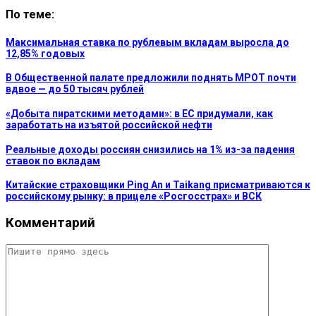
По теме:
Максимальная ставка по рублевым вкладам выросла до
12,85% годовых
В Общественной палате предложили поднять МРОТ почти
вдвое — до 50 тысяч рублей
«Добыта пиратскими методами»: в ЕС придумали, как
заработать на изъятой российской нефти
Реальные доходы россиян снизились на 1% из-за падения
ставок по вкладам
Китайские страховщики Ping An и Taikang присматриваются к
российскому рынку: в прицеле «Росгосстрах» и ВСК
Комментарий