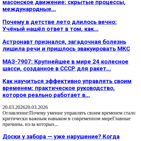
масонское движение: скрытые процессы,
международные...
Почему в детстве лето длилось вечно:
Учёный нашёл ответ в том, как...
Астронавт признался, загадочная болезнь
лишила речи и пришлось эвакуировать МКС
МАЗ-7907: Крупнейшее в мире 24 колесное
шасси, созданное в СССР для ракет...
Как научиться эффективно управлять своим
временем: практическое руководство,
которое реально работает в...
20.03.2026
20.03.2026
Оглавление:Почему умение управлять своим временем стало
критически важным навыком в современном миреГлавные
причины, из-за которых...
Доски у забора — уже нарушение? Когда