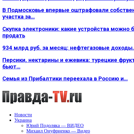
В Подмосковье впервые оштрафовали собстве
участка за…
Скупка электроники: какие устройства можно 
продать
934 млрд руб. за месяц: нефтегазовые доходы
Персики, нектарины и ежевика: турецкие фрук
бьют…
Семья из Прибалтики переехала в Россию и…
Новости
Украина
Юрий Подоляка — ВИДЕО
Михаил Онуфриенко — Видео