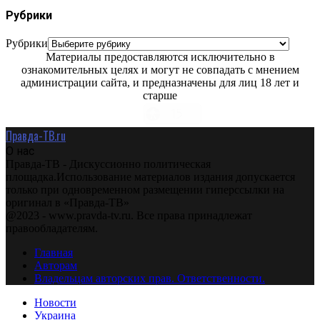
Рубрики
Рубрики
Материалы предоставляются исключительно в
ознакомительных целях и могут не совпадать с мнением
администрации сайта, и предназначены для лиц 18 лет и
старше
Правда-ТВ.ru
О нас
Правда-ТВ - Дискуссионно политическая
площадка.Использование материалов издания допускается
только при одновременном размещении гиперссылки на
оригинал в «Правда-ТВ»
@2023 - www.pravda-tv.ru. Все права принадлежат
правообладателям.
Главная
Авторам
Владельцам авторских прав. Ответственности.
Новости
Украина