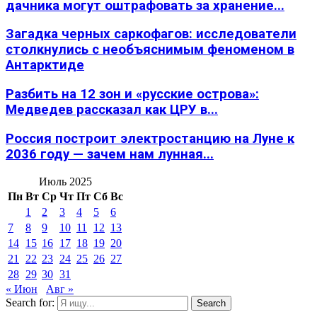
дачника могут оштрафовать за хранение...
Загадка черных саркофагов: исследователи
столкнулись с необъяснимым феноменом в
Антарктиде
Разбить на 12 зон и «русские острова»:
Медведев рассказал как ЦРУ в...
Россия построит электростанцию на Луне к
2036 году — зачем нам лунная...
Июль 2025
Пн
Вт
Ср
Чт
Пт
Сб
Вс
1
2
3
4
5
6
7
8
9
10
11
12
13
14
15
16
17
18
19
20
21
22
23
24
25
26
27
28
29
30
31
« Июн
Авг »
Search for:
Search