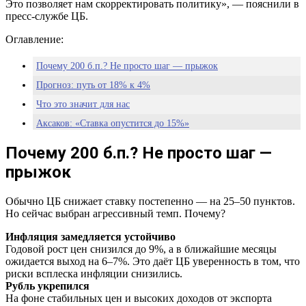
Это позволяет нам скорректировать политику», — пояснили в
пресс-службе ЦБ.
Оглавление:
Почему 200 б.п.? Не просто шаг — прыжок
Прогноз: путь от 18% к 4%
Что это значит для нас
Аксаков: «Ставка опустится до 15%»
Важно: инфляционные ожидания ещё не устоялись
Почему 200 б.п.? Не просто шаг —
Итог: экономика переходит на новый режим
прыжок
Обычно ЦБ снижает ставку постепенно — на 25–50 пунктов.
Но сейчас выбран агрессивный темп. Почему?
Инфляция замедляется устойчиво
Годовой рост цен снизился до 9%, а в ближайшие месяцы
ожидается выход на 6–7%. Это даёт ЦБ уверенность в том, что
риски всплеска инфляции снизились.
Рубль укрепился
На фоне стабильных цен и высоких доходов от экспорта