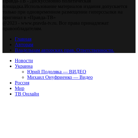
Правда-ТВ - Дискуссионно политическая
площадка.Использование материалов издания допускается
только при одновременном размещении гиперссылки на
оригинал в «Правда-ТВ»
@2023 - www.pravda-tv.ru. Все права принадлежат
правообладателям.
Главная
Авторам
Владельцам авторских прав. Ответственности.
Новости
Украина
Юрий Подоляка — ВИДЕО
Михаил Онуфриенко — Видео
Россия
Мир
ТВ Онлайн