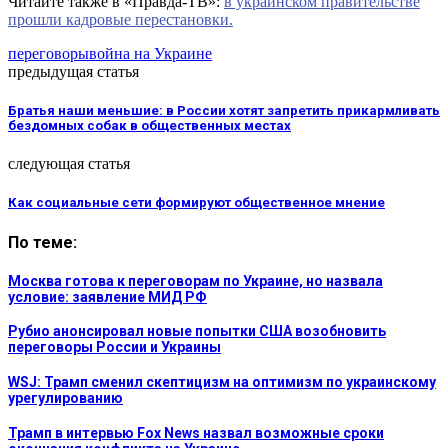
Читайте также в «Правда-ТВ»:
в украинском правительстве
прошли кадровые перестановки.
переговоры
война на Украине
предыдущая статья
Братья наши меньшие: в России хотят запретить прикармливать
бездомных собак в общественных местах
следующая статья
Как социальные сети формируют общественное мнение
По теме:
Москва готова к переговорам по Украине, но назвала
условие: заявление МИД РФ
Рубио анонсировал новые попытки США возобновить
переговоры России и Украины
WSJ: Трамп сменил скептицизм на оптимизм по украинскому
урегулированию
Трамп в интервью Fox News назвал возможные сроки