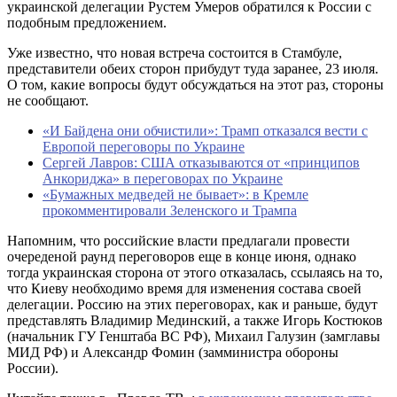
украинской делегации Рустем Умеров обратился к России с
подобным предложением.
Уже известно, что новая встреча состоится в Стамбуле,
представители обеих сторон прибудут туда заранее, 23 июля.
О том, какие вопросы будут обсуждаться на этот раз, стороны
не сообщают.
«И Байдена они обчистили»: Трамп отказался вести с
Европой переговоры по Украине
Сергей Лавров: США отказываются от «принципов
Анкориджа» в переговорах по Украине
«Бумажных медведей не бывает»: в Кремле
прокомментировали Зеленского и Трампа
Напомним, что российские власти предлагали провести
очереденой раунд переговоров еще в конце июня, однако
тогда украинская сторона от этого отказалась, ссылаясь на то,
что Киеву необходимо время для изменения состава своей
делегации. Россию на этих переговорах, как и раньше, будут
представлять Владимир Мединский, а также Игорь Костюков
(начальник ГУ Генштаба ВС РФ), Михаил Галузин (замглавы
МИД РФ) и Александр Фомин (замминистра обороны
России).