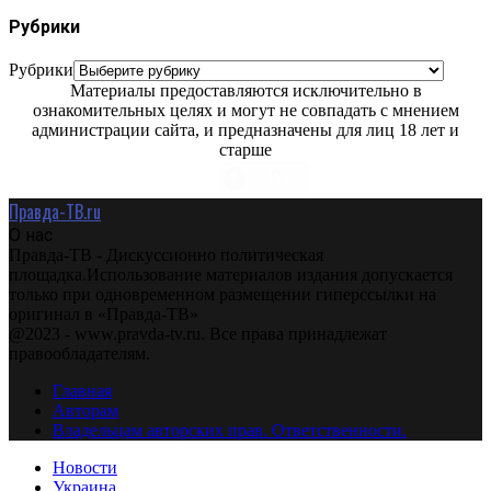
Рубрики
Рубрики
Материалы предоставляются исключительно в
ознакомительных целях и могут не совпадать с мнением
администрации сайта, и предназначены для лиц 18 лет и
старше
Правда-ТВ.ru
О нас
Правда-ТВ - Дискуссионно политическая
площадка.Использование материалов издания допускается
только при одновременном размещении гиперссылки на
оригинал в «Правда-ТВ»
@2023 - www.pravda-tv.ru. Все права принадлежат
правообладателям.
Главная
Авторам
Владельцам авторских прав. Ответственности.
Новости
Украина