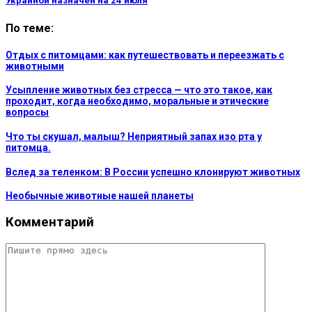
Украиной назначен на 24 июля
По теме:
Отдых с питомцами: как путешествовать и переезжать с
животными
Усыпление животных без стресса — что это такое, как
проходит, когда необходимо, моральные и этические
вопросы
Что ты скушал, малыш? Неприятный запах изо рта у
питомца.
Вслед за теленком: В России успешно клонируют животных
Необычные животные нашей планеты
Комментарий