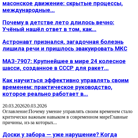
масонское движение: скрытые процессы,
международные...
Почему в детстве лето длилось вечно:
Учёный нашёл ответ в том, как...
Астронавт признался, загадочная болезнь
лишила речи и пришлось эвакуировать МКС
МАЗ-7907: Крупнейшее в мире 24 колесное
шасси, созданное в СССР для ракет...
Как научиться эффективно управлять своим
временем: практическое руководство,
которое реально работает в...
20.03.2026
20.03.2026
Оглавление:Почему умение управлять своим временем стало
критически важным навыком в современном миреГлавные
причины, из-за которых...
Доски у забора — уже нарушение? Когда