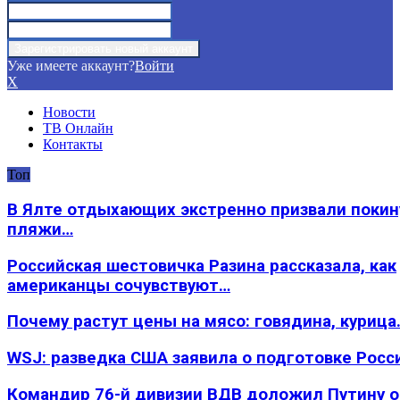
Уже имеете аккаунт?
Войти
X
Новости
ТВ Онлайн
Контакты
Топ
В Ялте отдыхающих экстренно призвали покин
пляжи…
Российская шестовичка Разина рассказала, как
американцы сочувствуют…
Почему растут цены на мясо: говядина, курица
WSJ: разведка США заявила о подготовке Росс
Командир 76-й дивизии ВДВ доложил Путину 