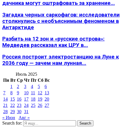
дачника могут оштрафовать за хранение...
Загадка черных саркофагов: исследователи
столкнулись с необъяснимым феноменом в
Антарктиде
Разбить на 12 зон и «русские острова»:
Медведев рассказал как ЦРУ в...
Россия построит электростанцию на Луне к
2036 году — зачем нам лунная...
Июль 2025
Пн
Вт
Ср
Чт
Пт
Сб
Вс
1
2
3
4
5
6
7
8
9
10
11
12
13
14
15
16
17
18
19
20
21
22
23
24
25
26
27
28
29
30
31
« Июн
Авг »
Search for:
Search