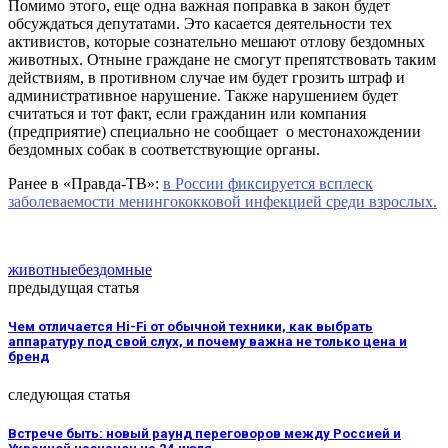
Помимо этого, еще одна важная поправка в закон будет
обсуждаться депутатами. Это касается деятельности тех
активистов, которые сознательно мешают отлову бездомных
животных. Отныне граждане не смогут препятствовать таким
действиям, в противном случае им будет грозить штраф и
административное нарушение. Также нарушением будет
считаться и тот факт, если гражданин или компания
(предприятие) специально не сообщает о местонахождении
бездомных собак в соответствующие органы.
Ранее в «Правда-ТВ»:
в России фиксируется всплеск
заболеваемости менингококковой инфекцией среди взрослых.
животные
бездомные
предыдущая статья
Чем отличается Hi-Fi от обычной техники, как выбрать
аппаратуру под свой слух, и почему важна не только цена и
бренд
следующая статья
Встрече быть: новый раунд переговоров между Россией и