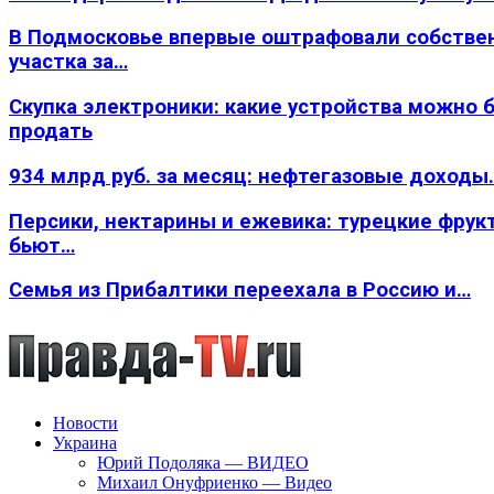
В Подмосковье впервые оштрафовали собстве
участка за…
Скупка электроники: какие устройства можно 
продать
934 млрд руб. за месяц: нефтегазовые доходы
Персики, нектарины и ежевика: турецкие фрук
бьют…
Семья из Прибалтики переехала в Россию и…
Новости
Украина
Юрий Подоляка — ВИДЕО
Михаил Онуфриенко — Видео