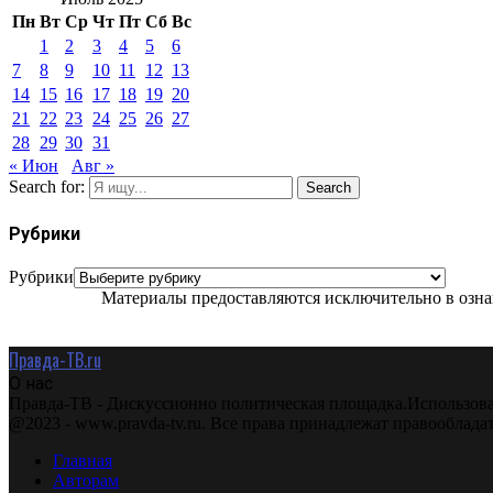
Пн
Вт
Ср
Чт
Пт
Сб
Вс
1
2
3
4
5
6
7
8
9
10
11
12
13
14
15
16
17
18
19
20
21
22
23
24
25
26
27
28
29
30
31
« Июн
Авг »
Search for:
Search
Рубрики
Рубрики
Материалы предоставляются исключительно в ознак
Правда-ТВ.ru
О нас
Правда-ТВ - Дискуссионно политическая площадка.Использова
@2023 - www.pravda-tv.ru. Все права принадлежат правооблада
Главная
Авторам