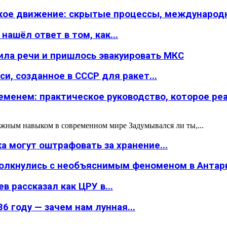
ское движение: скрытые процессы, международн
ашёл ответ в том, как...
ила речи и пришлось эвакуировать МКС
и, созданное в СССР для ракет...
менем: практическое руководство, которое реал
жным навыком в современном мире Задумывался ли ты,...
а могут оштрафовать за хранение...
толкнулись с необъяснимым феноменом в Антар
в рассказал как ЦРУ в...
6 году — зачем нам лунная...