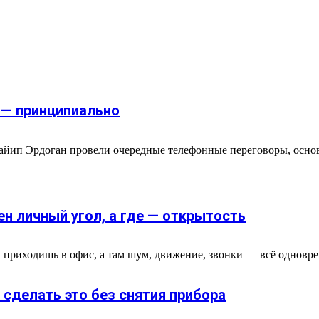
е — принципиально
айип Эрдоган провели очередные телефонные переговоры, осно
ен личный угол, а где — открытость
риходишь в офис, а там шум, движение, звонки — всё одновремен
 сделать это без снятия прибора