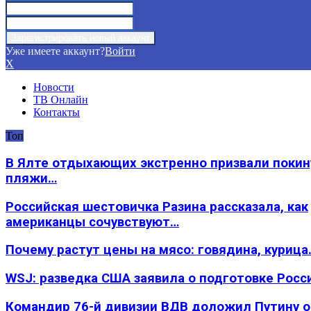
Уже имеете аккаунт?
Войти
X
Новости
ТВ Онлайн
Контакты
Топ
В Ялте отдыхающих экстренно призвали покин
пляжи…
Российская шестовичка Разина рассказала, как
американцы сочувствуют…
Почему растут цены на мясо: говядина, курица
WSJ: разведка США заявила о подготовке Росс
Командир 76-й дивизии ВДВ доложил Путину 