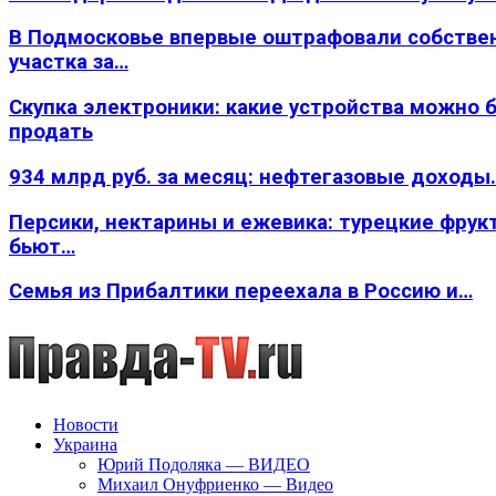
В Подмосковье впервые оштрафовали собстве
участка за…
Скупка электроники: какие устройства можно 
продать
934 млрд руб. за месяц: нефтегазовые доходы
Персики, нектарины и ежевика: турецкие фрук
бьют…
Семья из Прибалтики переехала в Россию и…
Новости
Украина
Юрий Подоляка — ВИДЕО
Михаил Онуфриенко — Видео