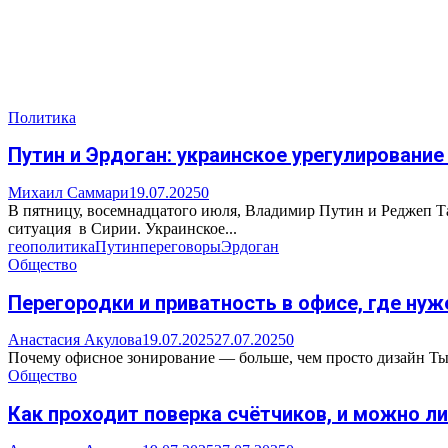
Политика
Путин и Эрдоган: украинское урегулировани
Михаил Саммари
19.07.2025
0
В пятницу, восемнадцатого июля, Владимир Путин и Реджеп Т
ситуация в Сирии. Украинское...
геополитика
Путин
переговоры
Эрдоган
Общество
Перегородки и приватность в офисе, где нуж
Анастасия Акулова
19.07.2025
27.07.2025
0
Почему офисное зонирование — больше, чем просто дизайн Ты п
Общество
Как проходит поверка счётчиков, и можно ли