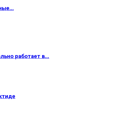
ые...
ьно работает в...
ктиде