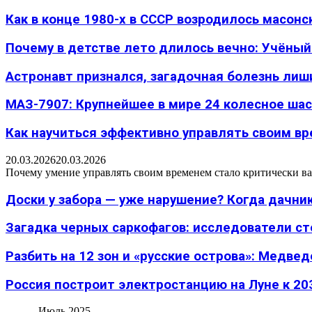
Как в конце 1980-х в СССР возродилось масон
Почему в детстве лето длилось вечно: Учёный н
Астронавт признался, загадочная болезнь лиш
МАЗ-7907: Крупнейшее в мире 24 колесное шасс
Как научиться эффективно управлять своим вре
20.03.2026
20.03.2026
Почему умение управлять своим временем стало критически ва
Доски у забора — уже нарушение? Когда дачник
Загадка черных саркофагов: исследователи с
Разбить на 12 зон и «русские острова»: Медведе
Россия построит электростанцию на Луне к 203
Июль 2025