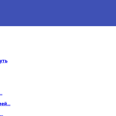
уть
…
ией…
о…