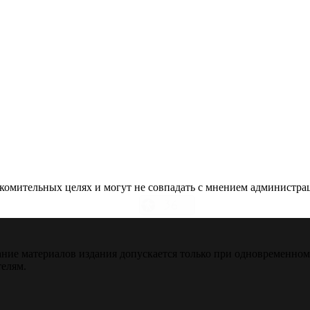
омительных целях и могут не совпадать с мнением администраци
ние материалов издания допускается только при одновременно
телям.