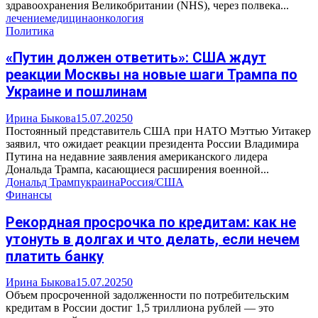
здравоохранения Великобритании (NHS), через полвека...
лечение
медицина
онкология
Политика
«Путин должен ответить»: США ждут
реакции Москвы на новые шаги Трампа по
Украине и пошлинам
Ирина Быкова
15.07.2025
0
Постоянный представитель США при НАТО Мэттью Уитакер
заявил, что ожидает реакции президента России Владимира
Путина на недавние заявления американского лидера
Дональда Трампа, касающиеся расширения военной...
Дональд Трамп
украина
Россия/США
Финансы
Рекордная просрочка по кредитам: как не
утонуть в долгах и что делать, если нечем
платить банку
Ирина Быкова
15.07.2025
0
Объем просроченной задолженности по потребительским
кредитам в России достиг 1,5 триллиона рублей — это