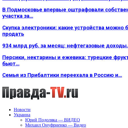
В Подмосковье впервые оштрафовали собстве
участка за…
Скупка электроники: какие устройства можно 
продать
934 млрд руб. за месяц: нефтегазовые доходы
Персики, нектарины и ежевика: турецкие фрук
бьют…
Семья из Прибалтики переехала в Россию и…
Новости
Украина
Юрий Подоляка — ВИДЕО
Михаил Онуфриенко — Видео