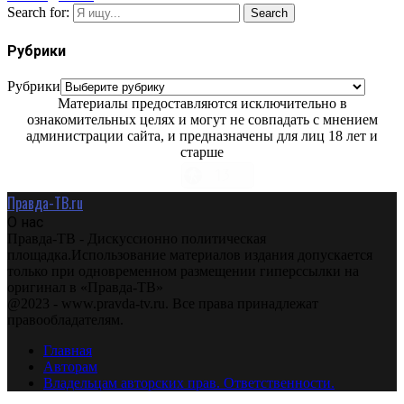
Search for:
Search
Рубрики
Рубрики
Материалы предоставляются исключительно в
ознакомительных целях и могут не совпадать с мнением
администрации сайта, и предназначены для лиц 18 лет и
старше
Правда-ТВ.ru
О нас
Правда-ТВ - Дискуссионно политическая
площадка.Использование материалов издания допускается
только при одновременном размещении гиперссылки на
оригинал в «Правда-ТВ»
@2023 - www.pravda-tv.ru. Все права принадлежат
правообладателям.
Главная
Авторам
Владельцам авторских прав. Ответственности.