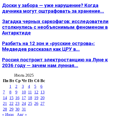
Доски у забора — уже нарушение? Когда
дачника могут оштрафовать за хранение...
Загадка черных саркофагов: исследователи
столкнулись с необъяснимым феноменом в
Антарктиде
Разбить на 12 зон и «русские острова»:
Медведев рассказал как ЦРУ в...
Россия построит электростанцию на Луне к
2036 году — зачем нам лунная...
Июль 2025
Пн
Вт
Ср
Чт
Пт
Сб
Вс
1
2
3
4
5
6
7
8
9
10
11
12
13
14
15
16
17
18
19
20
21
22
23
24
25
26
27
28
29
30
31
« Июн
Авг »