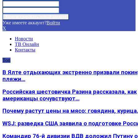
Уже имеете аккаунт?
Войти
X
Новости
ТВ Онлайн
Контакты
Топ
В Ялте отдыхающих экстренно призвали покин
пляжи…
Российская шестовичка Разина рассказала, как
американцы сочувствуют…
Почему растут цены на мясо: говядина, курица
WSJ: разведка США заявила о подготовке Росс
Командир 76-й дивизии ВДВ доложил Путину 