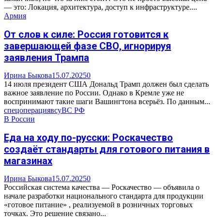
— это: Локация, архитектура, доступ к инфраструктуре....
Армия
От слов к силе: Россия готовится к
завершающей фазе СВО, игнорируя
заявления Трампа
Ирина Быкова
15.07.2025
0
14 июля президент США Дональд Трамп должен был сделать
важное заявление по России. Однако в Кремле уже не
воспринимают такие шаги Вашингтона всерьёз. По данным...
спецоперация
всу
ВС РФ
В России
Еда на ходу по-русски: Роскачество
создаёт стандарты для готового питания в
магазинах
Ирина Быкова
15.07.2025
0
Российская система качества — Роскачество — объявила о
начале разработки национального стандарта для продукции
«готовое питание» , реализуемой в розничных торговых
точках. Это решение связано...