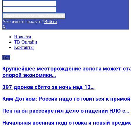
Уже имеете аккаунт?
Войти
X
Новости
ТВ Онлайн
Контакты
Топ
Крупнейшее месторождение золота может ст
опорой экономики…
397 дронов сбито за ночь над 13…
Ким Дотком: России надо готовиться к прямо
Пентагон рассекретил дело о падении НЛО с…
Начальная военная подготовка и новый предм