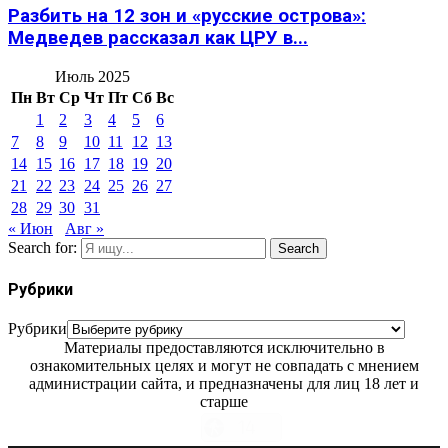
Разбить на 12 зон и «русские острова»:
Медведев рассказал как ЦРУ в...
Июль 2025
Пн
Вт
Ср
Чт
Пт
Сб
Вс
1
2
3
4
5
6
7
8
9
10
11
12
13
14
15
16
17
18
19
20
21
22
23
24
25
26
27
28
29
30
31
« Июн
Авг »
Search for:
Search
Рубрики
Рубрики
Материалы предоставляются исключительно в
ознакомительных целях и могут не совпадать с мнением
администрации сайта, и предназначены для лиц 18 лет и
старше