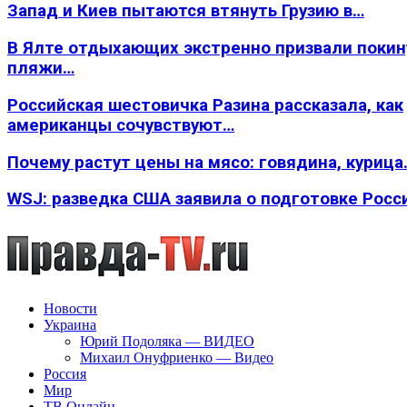
Запад и Киев пытаются втянуть Грузию в…
В Ялте отдыхающих экстренно призвали покин
пляжи…
Российская шестовичка Разина рассказала, как
американцы сочувствуют…
Почему растут цены на мясо: говядина, курица
WSJ: разведка США заявила о подготовке Росс
Новости
Украина
Юрий Подоляка — ВИДЕО
Михаил Онуфриенко — Видео
Россия
Мир
ТВ Онлайн