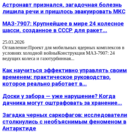
Астронавт признался, загадочная болезнь
лишила речи и пришлось эвакуировать МКС
МАЗ-7907: Крупнейшее в мире 24 колесное
шасси, созданное в СССР для ракет...
25.03.2026
Оглавление:Проект для мобильных ядерных комплексов в
условиях холодной войныКонструкция МАЗ-7907: 24
ведущих колеса и газотурбинная...
Как научиться эффективно управлять своим
временем: практическое руководство,
которое реально работает в...
Доски у забора — уже нарушение? Когда
дачника могут оштрафовать за хранение...
Загадка черных саркофагов: исследователи
столкнулись с необъяснимым феноменом в
Антарктиде