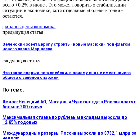
всего +0,2% в июне . Это может говорить о стабилизации
ситуации в экономике, хотя отдельные «болевые точки»
остаются.
финансы
цены
экономика
предыдущая статья
Зеленский зовет Европу строить «новые Васюки» под флагом
нового плана Маршалла
следующая статья
Что такое спаржа по-корейски, и почему она не имеет ничего
общего с зелёной спаржей
По теме:
Ямало-Ненецкий АО, Магадан и Чукотка: где в России платят
больше 200 тысяч
Максимальная ставка по рублевым вкладам выросла до
12,85% годовых
Международные резервы России выросли до $732,1 млрд за
неделю