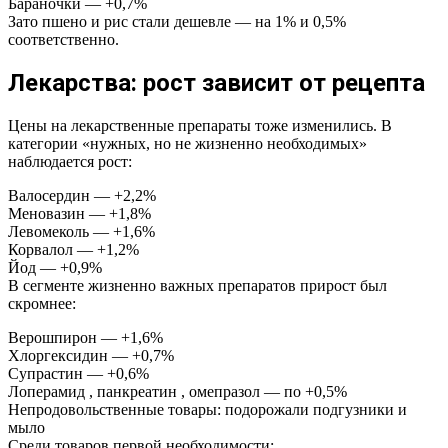
Бараночки — +0,7%
Зато пшено и рис стали дешевле — на 1% и 0,5%
соответственно.
Лекарства: рост зависит от рецепта
Цены на лекарственные препараты тоже изменились. В
категории «нужных, но не жизненно необходимых»
наблюдается рост:
Валосердин — +2,2%
Меновазин — +1,8%
Левомеколь — +1,6%
Корвалол — +1,2%
Йод — +0,9%
В сегменте жизненно важных препаратов прирост был
скромнее:
Верошпирон — +1,6%
Хлоргексидин — +0,7%
Супрастин — +0,6%
Лоперамид , панкреатин , омепразол — по +0,5%
Непродовольственные товары: подорожали подгузники и
мыло
Среди товаров первой необходимости: