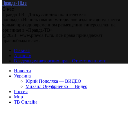
Правда-ТВ.ru
О нас
Правда-ТВ - Дискуссионно политическая
площадка.Использование материалов издания допускается
только при одновременном размещении гиперссылки на
оригинал в «Правда-ТВ»
@2023 - www.pravda-tv.ru. Все права принадлежат
правообладателям.
Главная
Авторам
Владельцам авторских прав. Ответственности.
Новости
Украина
Юрий Подоляка — ВИДЕО
Михаил Онуфриенко — Видео
Россия
Мир
ТВ Онлайн