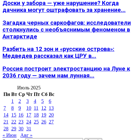
Доски у забора — уже нарушение? Когда
дачника могут оштрафовать за хранение...
Загадка черных саркофагов: исследователи
столкнулись с необъяснимым феноменом в
Антарктиде
Разбить на 12 зон и «русские острова»:
Медведев рассказал как ЦРУ в...
Россия построит электростанцию на Луне к
2036 году — зачем нам лунная...
Июль 2025
Пн
Вт
Ср
Чт
Пт
Сб
Вс
1
2
3
4
5
6
7
8
9
10
11
12
13
14
15
16
17
18
19
20
21
22
23
24
25
26
27
28
29
30
31
« Июн
Авг »