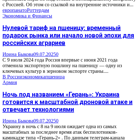
с Россией. Об этом со ссылкой на внутренние источники и...
европа
нато
Роттердам
Экономика и Финансы
Нулевой тариф на пшеницу: временный
подарок рынка или начало новой эпохи для
российских аграриев
Ирина Быкова
09.07.2025
0
С 9 июля 2024 года Россия впервые с июня 2021 года
отменила экспортную пошлину на пшеницу — одну из
ключевых культур в зерновом экспорте страны....
В России
экономика
пшеница
Армия
Ночь под названием «Герань»: Украина
готовится к масштабной дроновой атаке и
отвечает технологиями
Ирина Быкова
09.07.2025
0
Украину в ночь с 8 на 9 июля ожидает одна из самых
масштабных за последнее время атак беспилотников-
камикадзе типа «Герань-2» . По данным телеграм-канала