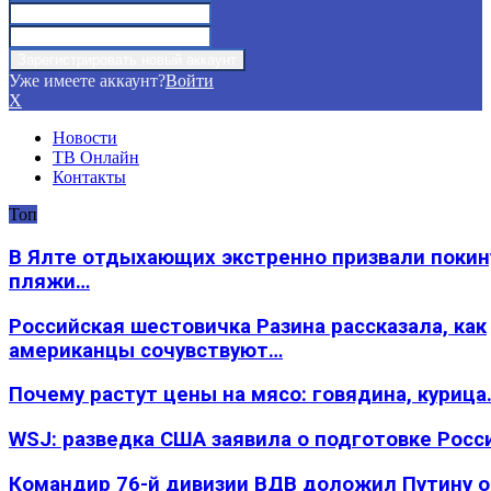
Уже имеете аккаунт?
Войти
X
Новости
ТВ Онлайн
Контакты
Топ
В Ялте отдыхающих экстренно призвали покин
пляжи…
Российская шестовичка Разина рассказала, как
американцы сочувствуют…
Почему растут цены на мясо: говядина, курица
WSJ: разведка США заявила о подготовке Росс
Командир 76-й дивизии ВДВ доложил Путину 