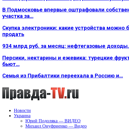
В Подмосковье впервые оштрафовали собстве
участка за…
Скупка электроники: какие устройства можно 
продать
934 млрд руб. за месяц: нефтегазовые доходы
Персики, нектарины и ежевика: турецкие фрук
бьют…
Семья из Прибалтики переехала в Россию и…
Новости
Украина
Юрий Подоляка — ВИДЕО
Михаил Онуфриенко — Видео