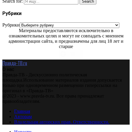
Search for:
Search
Рубрики
Рубрики
Материалы предоставляются исключительно в
ознакомительных целях и могут не совпадать с мнением
администрации сайта, и предназначены для лиц 18 лет и
старше
Правда-ТВ.ru
О нас
Правда-ТВ - Дискуссионно политическая
площадка.Использование материалов издания допускается
только при одновременном размещении гиперссылки на
оригинал в «Правда-ТВ»
@2023 - www.pravda-tv.ru. Все права принадлежат
правообладателям.
Главная
Авторам
Владельцам авторских прав. Ответственности.
Новости