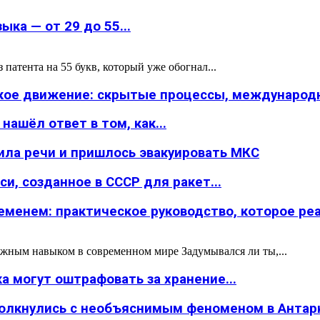
ка — от 29 до 55...
атента на 55 букв, который уже обогнал...
ское движение: скрытые процессы, международн
ашёл ответ в том, как...
ила речи и пришлось эвакуировать МКС
и, созданное в СССР для ракет...
менем: практическое руководство, которое реал
жным навыком в современном мире Задумывался ли ты,...
а могут оштрафовать за хранение...
толкнулись с необъяснимым феноменом в Антар