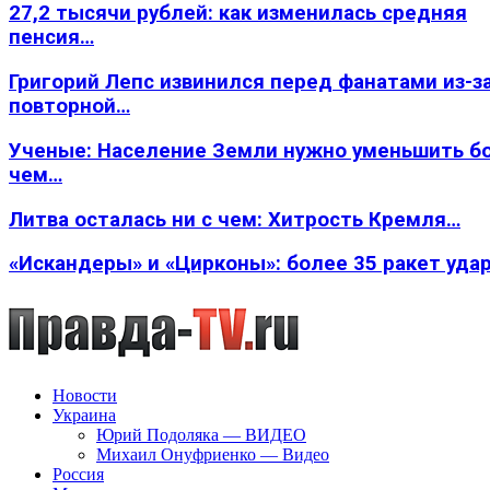
27,2 тысячи рублей: как изменилась средняя
пенсия…
Григорий Лепс извинился перед фанатами из-з
повторной…
Ученые: Население Земли нужно уменьшить б
чем…
Литва осталась ни с чем: Хитрость Кремля…
«Искандеры» и «Цирконы»: более 35 ракет уда
Новости
Украина
Юрий Подоляка — ВИДЕО
Михаил Онуфриенко — Видео
Россия