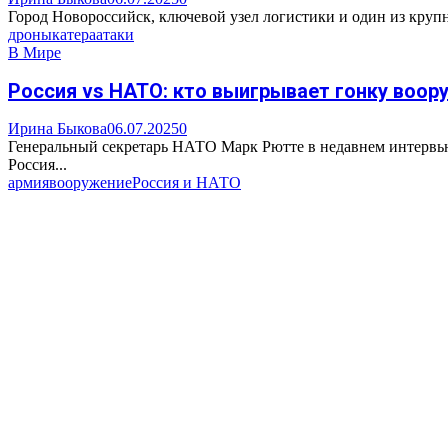
Город Новороссийск, ключевой узел логистики и один из крупн
дроны
катера
атаки
В Мире
Россия vs НАТО: кто выигрывает гонку воор
Ирина Быкова
06.07.2025
0
Генеральный секретарь НАТО Марк Рютте в недавнем интервью
Россия...
армия
вооружение
Россия и НАТО