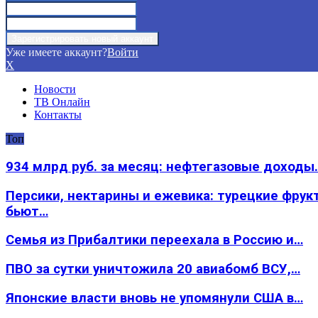
Уже имеете аккаунт?
Войти
X
Новости
ТВ Онлайн
Контакты
Топ
934 млрд руб. за месяц: нефтегазовые доходы
Персики, нектарины и ежевика: турецкие фрук
бьют…
Семья из Прибалтики переехала в Россию и…
ПВО за сутки уничтожила 20 авиабомб ВСУ,…
Японские власти вновь не упомянули США в…