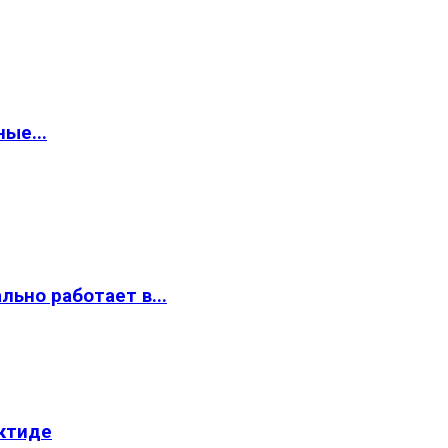
ые...
ьно работает в...
ктиде