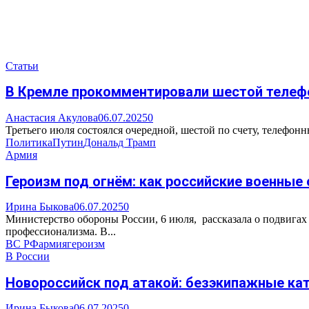
Статьи
В Кремле прокомментировали шестой телефо
Анастасия Акулова
06.07.2025
0
Третьего июля состоялся очередной, шестой по счету, телефон
Политика
Путин
Дональд Трамп
Армия
Героизм под огнём: как российские военные
Ирина Быкова
06.07.2025
0
Министерство обороны России, 6 июля, рассказала о подвигах
профессионализма. В...
ВС РФ
армия
героизм
В России
Новороссийск под атакой: безэкипажные ка
Ирина Быкова
06.07.2025
0