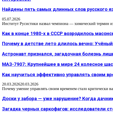
Найдены пять самых длинных слов русского язы
05.07.2026
Институт Русистики назвал чемпиона — химический термин из п
Как в конце 1980-х в СССР возродилось масон
Почему в детстве лето длилось вечно: Учёный н
Астронавт признался, загадочная болезнь лиш
МАЗ-7907: Крупнейшее в мире 24 колесное шасс
Как научиться эффективно управлять своим вре
20.03.2026
20.03.2026
Почему умение управлять своим временем стало критически ва
Доски у забора — уже нарушение? Когда дачник
Загадка черных саркофагов: исследователи с