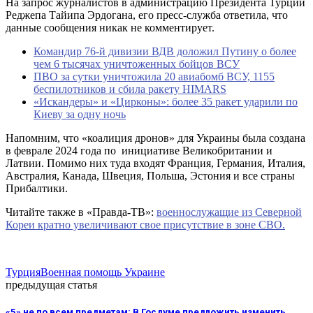
На запрос журналистов в администрацию Президента Турции
Реджепа Тайипа Эрдогана, его пресс-служба ответила, что
данные сообщения никак не комментирует.
Командир 76-й дивизии ВДВ доложил Путину о более
чем 6 тысячах уничтоженных бойцов ВСУ
ПВО за сутки уничтожила 20 авиабомб ВСУ, 1155
беспилотников и сбила ракету HIMARS
«Искандеры» и «Цирконы»: более 35 ракет ударили по
Киеву за одну ночь
Напомним, что «коалиция дронов» для Украины была создана
в феврале 2024 года по инициативе Великобритании и
Латвии. Помимо них туда входят Франция, Германия, Италия,
Австралия, Канада, Швеция, Польша, Эстония и все страны
Прибалтики.
Читайте также в «Правда-ТВ»:
военнослужащие из Северной
Кореи кратно увеличивают свое присутствие в зоне СВО.
Турция
Военная помощь Украине
предыдущая статья
«5» не по всем предметам: В Госдуме предложить изменить