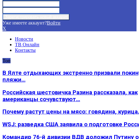
Уже имеете аккаунт?
Войти
X
Новости
ТВ Онлайн
Контакты
Топ
В Ялте отдыхающих экстренно призвали покин
пляжи…
Российская шестовичка Разина рассказала, как
американцы сочувствуют…
Почему растут цены на мясо: говядина, курица
WSJ: разведка США заявила о подготовке Росс
Командир 76-й дивизии ВДВ доложил Путину 