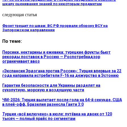
шкалу оценивания знаний по некоторым предметам
следующая статья
Фронт трещит по швам: ВС РФ прорвали оборону ВСУ на
Запорожском направлении
По теме:
Персики, нектарины и ежевика: турецкие фрукты бьют
рекорды поставок в Россию — Роспотребнадзор
ограничивает ввоз
«Экспансия Эрдогана против России»: Турция впервые за 22
года направила истребители F-16 на дежурство в Эстонию
Гарантии безопасности для Украины разделят на
сухопутную, морскую и воздушную части
ЧМ-2026: Турция вылетает после гола на 64-й секунде, США
в плей-офф, Бразилия разнесла Гаити 3:0
Турция «всё включено» в июле: путёвка на двоих от 120
тысяч — полный прайс по сегментам