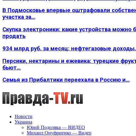
В Подмосковье впервые оштрафовали собстве
участка за…
Скупка электроники: какие устройства можно 
продать
934 млрд руб. за месяц: нефтегазовые доходы
Персики, нектарины и ежевика: турецкие фрук
бьют…
Семья из Прибалтики переехала в Россию и…
Новости
Украина
Юрий Подоляка — ВИДЕО
Михаил Онуфриенко — Видео