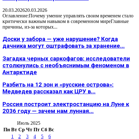
20.03.2026
20.03.2026
Оглавление:Почему умение управлять своим временем стало
критически важным навыком в современном миреГлавные
причины, из-за которых...
Доски у забора — уже нарушение? Когда
дачника могут оштрафовать за хранение...
Загадка черных саркофагов: исследователи
столкнулись с необъяснимым феноменом в
Антарктиде
Разбить на 12 зон и «русские острова»:
Медведев рассказал как ЦРУ в...
Россия построит электростанцию на Луне к
2036 году — зачем нам лунная...
Июль 2025
Пн
Вт
Ср
Чт
Пт
Сб
Вс
1
2
3
4
5
6