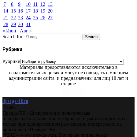
7
8
9
10
11
12
13
14
15
16
17
18
19
20
21
22
23
24
25
26
27
28
29
30
31
« Июн
Авг »
Search for:
Search
Рубрики
Рубрики
Материалы предоставляются исключительно в
ознакомительных целях и могут не совпадать с мнением
администрации сайта, и предназначены для лиц 18 лет и
старше
Правда-ТВ.ru
О нас
Правда-ТВ - Дискуссионно политическая
площадка.Использование материалов издания допускается
только при одновременном размещении гиперссылки на
оригинал в «Правда-ТВ»
@2023 - www.pravda-tv.ru. Все права принадлежат