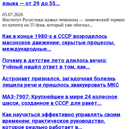
языка — от 29 до 55...
05.07.2026
Институт Русистики назвал чемпиона — химический термин
из патента на 55 букв, который уже обогнал...
Как в конце 1980-х в СССР возродилось
масонское движение: скрытые процессы,
международные...
Почему в детстве лето длилось вечно:
Учёный нашёл ответ в том, как...
Астронавт признался, загадочная болезнь
лишила речи и пришлось эвакуировать МКС
МАЗ-7907: Крупнейшее в мире 24 колесное
шасси, созданное в СССР для ракет...
Как научиться эффективно управлять своим
временем: практическое руководство,
которое реально работает в...