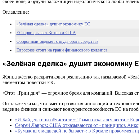
своей воле, а будучи заложницей идеологического лобби зелёны
Оглавление:
«Зелёная сделка» душит экономику ЕС
ЕС проигрывает Китаю и США
Оборонный бюджет: откуда брать средства?
Евросоюз стоит на грани финансового коллапса
«Зелёная сделка» душит экономику 
Жонца жёстко раскритиковал реализацию так называемой «Зелё
элементом повестки ЕК.
«Этот „Грин дил“ — огромное бремя для компаний. Высокая сто
Он также указал, что вместо развития инноваций и технологич
ведение бизнеса и снижают конкурентоспособность ЕС на глоб
«И Байдена они обчистили»: Трамп отказался вести с Ев
Сергей Лавров: США отказываются от «принципов Анкор
«Бумажных медведей не бывает»: в Кремле прокомментир