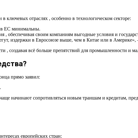
 в ключевых отраслях , особенно в технологическом секторе:
 в ЕС минимальны.
ия , обеспечивая своим компаниям выгодные условия и государ
ут, издержки в Евросоюзе выше, чем в Китае или в Америке»,
ти , создавая всё больше препятствий для промышленности и мал
едства?
онца прямо заявил:
.
ё чаще начинают сопротивляться новым траншам и кредитам, пр
нтересах европейских стран: