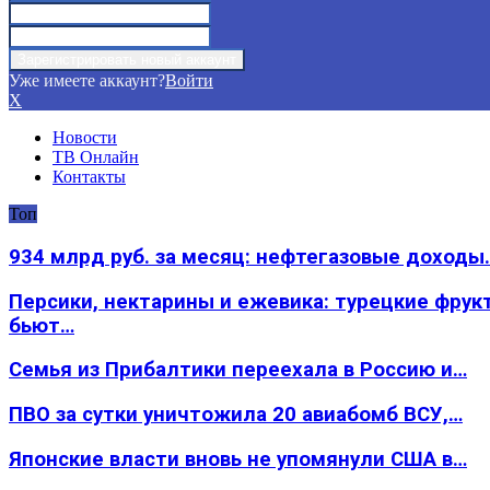
Уже имеете аккаунт?
Войти
X
Новости
ТВ Онлайн
Контакты
Топ
934 млрд руб. за месяц: нефтегазовые доходы
Персики, нектарины и ежевика: турецкие фрук
бьют…
Семья из Прибалтики переехала в Россию и…
ПВО за сутки уничтожила 20 авиабомб ВСУ,…
Японские власти вновь не упомянули США в…