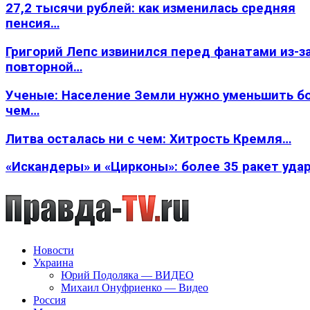
27,2 тысячи рублей: как изменилась средняя
пенсия…
Григорий Лепс извинился перед фанатами из-з
повторной…
Ученые: Население Земли нужно уменьшить б
чем…
Литва осталась ни с чем: Хитрость Кремля…
«Искандеры» и «Цирконы»: более 35 ракет уда
Новости
Украина
Юрий Подоляка — ВИДЕО
Михаил Онуфриенко — Видео
Россия