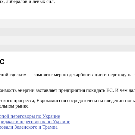
х, либералов и левых сил.
ЕС
ной сделки» — комплекс мер по декарбонизации и переходу на 
имость энергии заставляет предприятия покидать ЕС. И чем дал
еского прогресса, Еврокомиссия сосредоточена на введении нов
альном рынке.
ропой переговоры по Украине
иджа» в переговорах по Украине
овали Зеленского и Трампа