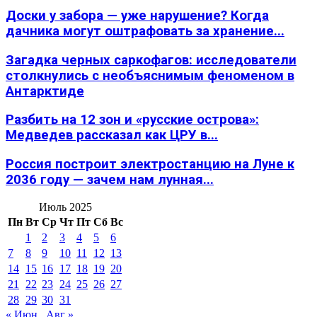
Доски у забора — уже нарушение? Когда
дачника могут оштрафовать за хранение...
Загадка черных саркофагов: исследователи
столкнулись с необъяснимым феноменом в
Антарктиде
Разбить на 12 зон и «русские острова»:
Медведев рассказал как ЦРУ в...
Россия построит электростанцию на Луне к
2036 году — зачем нам лунная...
Июль 2025
Пн
Вт
Ср
Чт
Пт
Сб
Вс
1
2
3
4
5
6
7
8
9
10
11
12
13
14
15
16
17
18
19
20
21
22
23
24
25
26
27
28
29
30
31
« Июн
Авг »