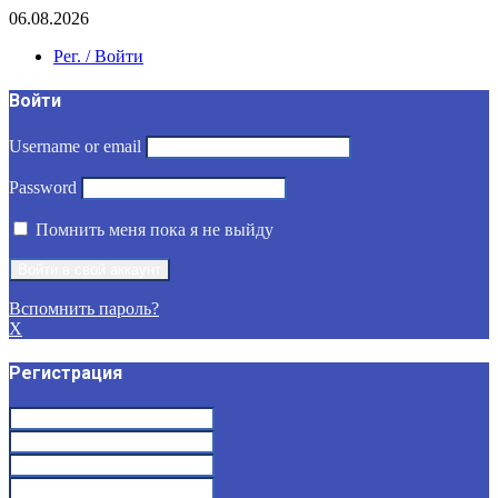
06.08.2026
Рег. / Войти
Войти
Username or email
Password
Помнить меня пока я не выйду
Вспомнить пароль?
X
Регистрация