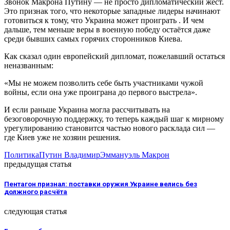
Звонок Макрона Путину — не просто дипломатический жест.
Это признак того, что некоторые западные лидеры начинают
готовиться к тому, что Украина может проиграть . И чем
дальше, тем меньше веры в военную победу остаётся даже
среди бывших самых горячих сторонников Киева.
Как сказал один европейский дипломат, пожелавший остаться
неназванным:
«Мы не можем позволить себе быть участниками чужой
войны, если она уже проиграна до первого выстрела».
И если раньше Украина могла рассчитывать на
безоговорочную поддержку, то теперь каждый шаг к мирному
урегулированию становится частью нового расклада сил —
где Киев уже не хозяин решения.
Политика
Путин Владимир
Эммануэль Макрон
предыдущая статья
Пентагон признал: поставки оружия Украине велись без
должного расчёта
следующая статья