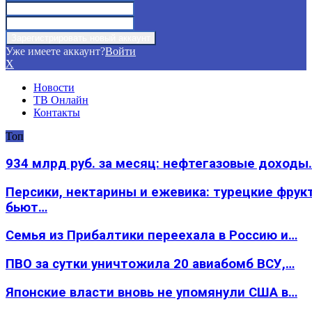
Уже имеете аккаунт?
Войти
X
Новости
ТВ Онлайн
Контакты
Топ
934 млрд руб. за месяц: нефтегазовые доходы
Персики, нектарины и ежевика: турецкие фрук
бьют…
Семья из Прибалтики переехала в Россию и…
ПВО за сутки уничтожила 20 авиабомб ВСУ,…
Японские власти вновь не упомянули США в…