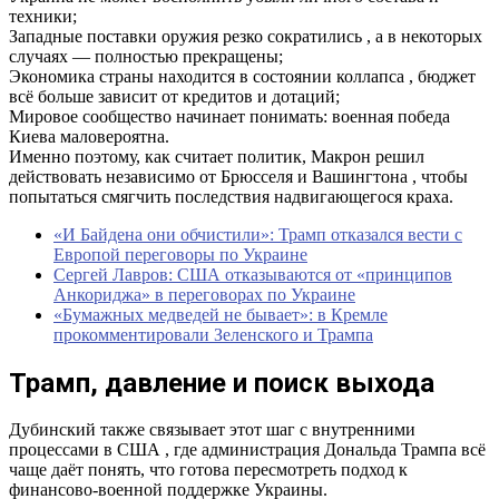
техники;
Западные поставки оружия резко сократились , а в некоторых
случаях — полностью прекращены;
Экономика страны находится в состоянии коллапса , бюджет
всё больше зависит от кредитов и дотаций;
Мировое сообщество начинает понимать: военная победа
Киева маловероятна.
Именно поэтому, как считает политик, Макрон решил
действовать независимо от Брюсселя и Вашингтона , чтобы
попытаться смягчить последствия надвигающегося краха.
«И Байдена они обчистили»: Трамп отказался вести с
Европой переговоры по Украине
Сергей Лавров: США отказываются от «принципов
Анкориджа» в переговорах по Украине
«Бумажных медведей не бывает»: в Кремле
прокомментировали Зеленского и Трампа
Трамп, давление и поиск выхода
Дубинский также связывает этот шаг с внутренними
процессами в США , где администрация Дональда Трампа всё
чаще даёт понять, что готова пересмотреть подход к
финансово-военной поддержке Украины.