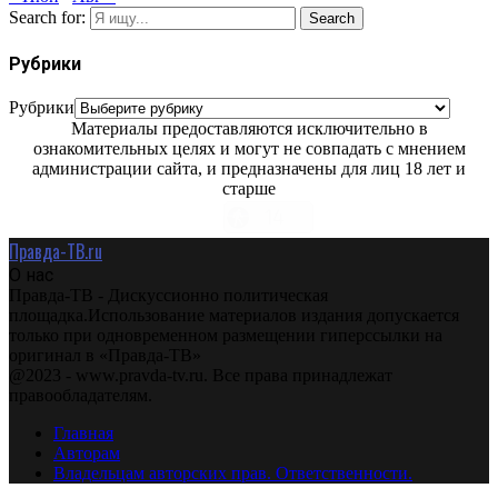
Search for:
Search
Рубрики
Рубрики
Материалы предоставляются исключительно в
ознакомительных целях и могут не совпадать с мнением
администрации сайта, и предназначены для лиц 18 лет и
старше
Правда-ТВ.ru
О нас
Правда-ТВ - Дискуссионно политическая
площадка.Использование материалов издания допускается
только при одновременном размещении гиперссылки на
оригинал в «Правда-ТВ»
@2023 - www.pravda-tv.ru. Все права принадлежат
правообладателям.
Главная
Авторам
Владельцам авторских прав. Ответственности.