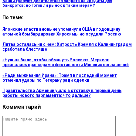
Банки требуют десятилетнего запрета на кредиты для
банкротов: но готов ли рынок к таким мерам?
По теме:
Японские власти вновь не упомянули США в годовщину
атомной бомбардировки Хиросимы но осудили Россию
Литва осталась ни с чем: Хитрость Кремля с Калининградом
сработала блестяще
«Нужны были, чтобы обмануть Россию»: Меркель
призналась пранкерам в фиктивности Минских соглашений
«Ради выживания Ирана»: Трамп в последний момент
отменил удары по Тегерану ради сделки
Правительство Армении ушло в отставку в первый день
работы нового парламента: что дальше?
Комментарий