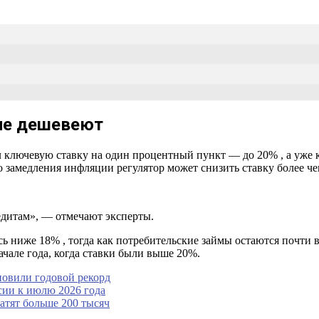
 не дешевеют
 ключевую ставку на один процентный пункт — до 20% , а уже к
 замедления инфляции регулятор может снизить ставку более чем
едитам», — отмечают эксперты.
ь ниже 18% , тогда как потребительские займы остаются почти в
чале года, когда ставки были выше 20%.
новили годовой рекорд
ссии к июлю 2026 года
атят больше 200 тысяч