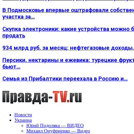
В Подмосковье впервые оштрафовали собстве
участка за…
Скупка электроники: какие устройства можно 
продать
934 млрд руб. за месяц: нефтегазовые доходы
Персики, нектарины и ежевика: турецкие фрук
бьют…
Семья из Прибалтики переехала в Россию и…
Новости
Украина
Юрий Подоляка — ВИДЕО
Михаил Онуфриенко — Видео