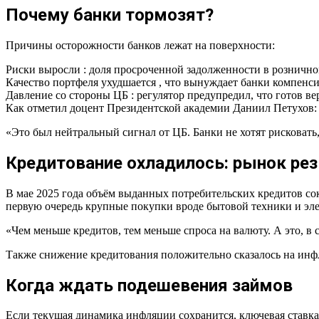
Почему банки тормозят?
Причины осторожности банков лежат на поверхности:
Риски выросли : доля просроченной задолженности в рознично
Качество портфеля ухудшается , что вынуждает банки компенс
Давление со стороны ЦБ : регулятор предупредил, что готов в
Как отметил доцент Президентской академии Даниил Петухов:
«Это был нейтральный сигнал от ЦБ. Банки не хотят рисковать
Кредитование охладилось: рынок ре
В мае 2025 года объём выданных потребительских кредитов сок
первую очередь крупные покупки вроде бытовой техники и эле
«Чем меньше кредитов, тем меньше спроса на валюту. А это, в
Также снижение кредитования положительно сказалось на инф
Когда ждать подешевения займов
Если текущая динамика инфляции сохранится, ключевая ставка 