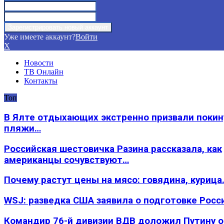
Уже имеете аккаунт?
Войти
X
Новости
ТВ Онлайн
Контакты
Топ
В Ялте отдыхающих экстренно призвали покин
пляжи…
Российская шестовичка Разина рассказала, как
американцы сочувствуют…
Почему растут цены на мясо: говядина, курица
WSJ: разведка США заявила о подготовке Росс
Командир 76-й дивизии ВДВ доложил Путину 