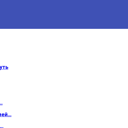
уть
…
ией…
о…