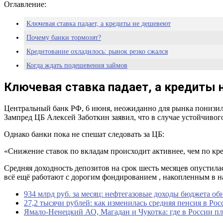
Оглавление:
Ключевая ставка падает, а кредиты не дешевеют
Почему банки тормозят?
Кредитование охладилось: рынок резко сжался
Когда ждать подешевения займов
Деньги есть, но брать их невыгодно
Ключевая ставка падает, а кредиты
Центральный банк РФ, 6 июня, неожиданно для рынка понизил
Зампред ЦБ Алексей Заботкин заявил, что в случае устойчивого
Однако банки пока не спешат следовать за ЦБ:
«Снижение ставок по вкладам происходит активнее, чем по кр
Средняя доходность депозитов на срок шесть месяцев опустилас
всё ещё работают с дорогим фондированием , накопленным в на
934 млрд руб. за месяц: нефтегазовые доходы бюджета об
27,2 тысячи рублей: как изменилась средняя пенсия в Ро
Ямало-Ненецкий АО, Магадан и Чукотка: где в России пл