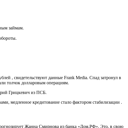
нным займам.
обороты.
лей , свидетельствуют данные Frank Media. Спад затронул в
вали толчок долларовым операциям.
трий Грицкевич из ПСБ.
ами, медленное кредитование стало фактором стабилизации .
прогнозирует Жанна Смирнова из банка «Дом.РФ». Это, в свою