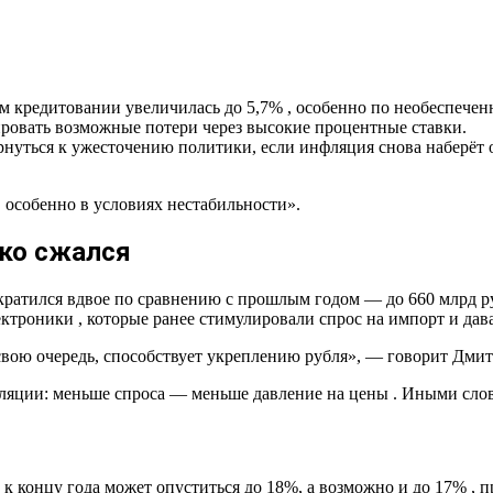
м кредитовании увеличилась до 5,7% , особенно по необеспече
ировать возможные потери через высокие процентные ставки.
ернуться к ужесточению политики, если инфляция снова наберёт 
, особенно в условиях нестабильности».
зко сжался
ратился вдвое по сравнению с прошлым годом — до 660 млрд руб
ктроники , которые ранее стимулировали спрос на импорт и да
 свою очередь, способствует укреплению рубля», — говорит Дми
ляции: меньше спроса — меньше давление на цены . Иными слов
к концу года может опуститься до 18%, а возможно и до 17% , 