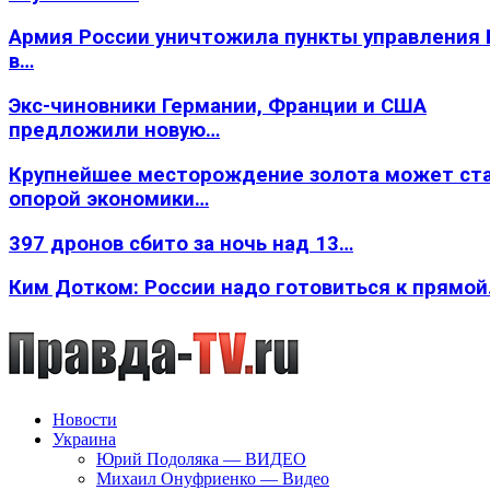
Армия России уничтожила пункты управления
в…
Экс-чиновники Германии, Франции и США
предложили новую…
Крупнейшее месторождение золота может ст
опорой экономики…
397 дронов сбито за ночь над 13…
Ким Дотком: России надо готовиться к прямо
Новости
Украина
Юрий Подоляка — ВИДЕО
Михаил Онуфриенко — Видео