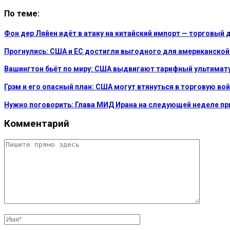
По теме:
Фон дер Ляйен идёт в атаку на китайский импорт — торговый 
Прогнулись: США и ЕС достигли выгодного для американско
Вашингтон бьёт по миру: США выдвигают тарифный ультимат
Грэм и его опасный план: США могут втянуться в торговую вой
Нужно поговорить: Глава МИД Ирана на следующей неделе пр
Комментарий