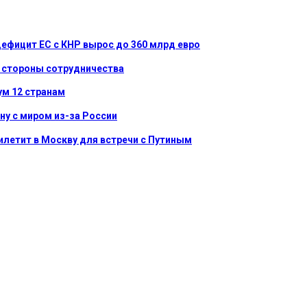
дефицит ЕС с КНР вырос до 360 млрд евро
й стороны сотрудничества
ум 12 странам
ну с миром из-за России
илетит в Москву для встречи с Путиным