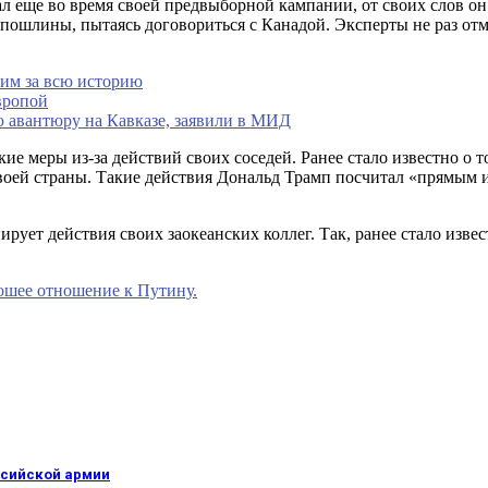
л еще во время своей предвыборной кампании, от своих слов он 
 пошлины, пытаясь договориться с Канадой. Эксперты не раз отм
им за всю историю
вропой
ю авантюру на Кавказе, заявили в МИД
кие меры из-за действий своих соседей. Ранее стало известно о 
оей страны. Такие действия Дональд Трамп посчитал «прямым 
рует действия своих заокеанских коллег. Так, ранее стало изве
ошее отношение к Путину.
ссийской армии