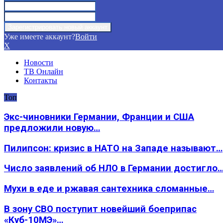
Уже имеете аккаунт?
Войти
X
Новости
ТВ Онлайн
Контакты
Топ
Экс-чиновники Германии, Франции и США
предложили новую…
Пилипсон: кризис в НАТО на Западе называют…
Число заявлений об НЛО в Германии достигло
Мухи в еде и ржавая сантехника сломанные…
В зону СВО поступит новейший боеприпас
«Куб-10МЭ»…