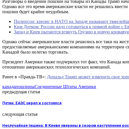
Разговоры о введении пошлин на товары из Канады Трамп нача
Однако все это время американские власти не решались ввести
пошлин будет крайне неудобным.
Пилипсон: кризис в НАТО на Западе называют тяжелейш
Ким Дотком: России надо готовиться к прямой войне с Е
Запад и Киев пытаются втянуть Грузию в новую кроваву
Однако сейчас американские власти решились все таки на жест
предоставляемые американскими компаниями на территории св
Канадой было нелегко торговать.
Президент Америки также подчеркнул тот факт, что Канада копи
отношении американских технологических компаний.
Ранее в «Правда-ТВ»:
Дональд Трамп может изменить свое хор
канада
пошлины
Соединенные Штаты Америки
предыдущая статья
Путин: ЕАЭС окреп и состоялся
следующая статья
Неслучайная тишина: В Киеве уверены в скором наступлении ро