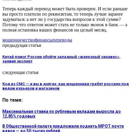
Теперь каждый перевод может быть проверен. И если раньше
вы просто платили по реквизитам, то теперь лучше заранее
задуматься: а нет ли у государства вопросов к этой сумме?
Потому что ответом может стать не только звонок в банк — а
полная остановка ваших финансов на целый месяц.
мошенничество
финансы
переводы
предыдущая статья
Китай помог России обойти западный «железный занавес»,
заявил эксперт
следующая статья
Код из СМС — и вы в долгах: как мошенники грабят россиян под
видом курьеров и магазинов
По теме:
Максимальная ставка по рублевым вкладам выросла до
12,85% годовых
В Общественной палате предложили поднять МРОТ почти
вдвое — до 50 тысяч рублей