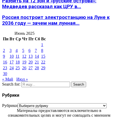
Разбить на 12 зон и «русские острова»:
Медведев рассказал как ЦРУ в...
Россия построит электростанцию на Луне к
2036 году — зачем нам лунная...
Июнь 2025
Пн
Вт
Ср
Чт
Пт
Сб
Вс
1
2
3
4
5
6
7
8
9
10
11
12
13
14
15
16
17
18
19
20
21
22
23
24
25
26
27
28
29
30
« Май
Июл »
Search for:
Search
Рубрики
Рубрики
Материалы предоставляются исключительно в
ознакомительных целях и могут не совпадать с мнением