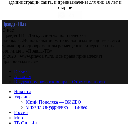
администрации сайта, и предназначены для лиц 18 лет и
старше
Правда-ТВ.ru
О нас
Правда-ТВ - Дискуссионно политическая
площадка.Использование материалов издания допускается
только при одновременном размещении гиперссылки на
оригинал в «Правда-ТВ»
@2023 - www.pravda-tv.ru. Все права принадлежат
правообладателям.
Главная
Авторам
Владельцам авторских прав. Ответственности.
Новости
Украина
Юрий Подоляка — ВИДЕО
Михаил Онуфриенко — Видео
Россия
Мир
ТВ Онлайн