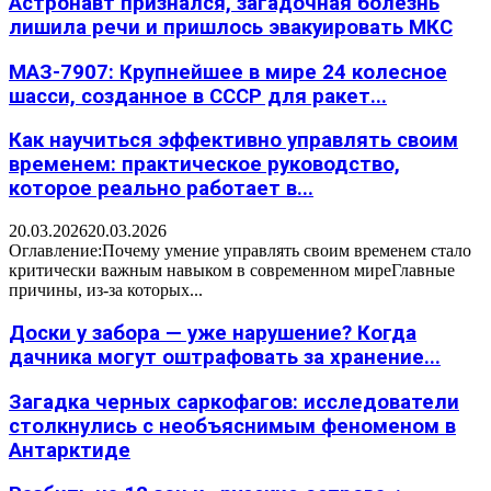
Астронавт признался, загадочная болезнь
лишила речи и пришлось эвакуировать МКС
МАЗ-7907: Крупнейшее в мире 24 колесное
шасси, созданное в СССР для ракет...
Как научиться эффективно управлять своим
временем: практическое руководство,
которое реально работает в...
20.03.2026
20.03.2026
Оглавление:Почему умение управлять своим временем стало
критически важным навыком в современном миреГлавные
причины, из-за которых...
Доски у забора — уже нарушение? Когда
дачника могут оштрафовать за хранение...
Загадка черных саркофагов: исследователи
столкнулись с необъяснимым феноменом в
Антарктиде