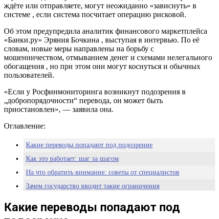
ждёте или отправляете, могут неожиданно «зависнуть» в
системе , если система посчитает операцию рисковой.
Об этом предупредила аналитик финансового маркетплейса
«Банки.ру» Эряния Бочкина , выступая в интервью. По её
словам, новые меры направлены на борьбу с
мошенничеством, отмыванием денег и схемами нелегального
обогащения , но при этом они могут коснуться и обычных
пользователей.
«Если у Росфинмониторинга возникнут подозрения в
„добропорядочности“ перевода, он может быть
приостановлен», — заявила она.
Оглавление:
Какие переводы попадают под подозрение
Как это работает: шаг за шагом
На что обратить внимание: советы от специалистов
Зачем государство вводит такие ограничения
Когда деньги становятся подозрительными
Какие переводы попадают под