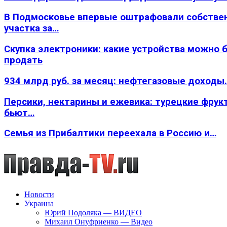
В Подмосковье впервые оштрафовали собстве
участка за…
Скупка электроники: какие устройства можно 
продать
934 млрд руб. за месяц: нефтегазовые доходы
Персики, нектарины и ежевика: турецкие фрук
бьют…
Семья из Прибалтики переехала в Россию и…
Новости
Украина
Юрий Подоляка — ВИДЕО
Михаил Онуфриенко — Видео