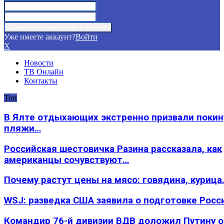
Уже имеете аккаунт?
Войти
X
Новости
ТВ Онлайн
Контакты
Топ
В Ялте отдыхающих экстренно призвали покин
пляжи…
Российская шестовичка Разина рассказала, как
американцы сочувствуют…
Почему растут цены на мясо: говядина, курица
WSJ: разведка США заявила о подготовке Росс
Командир 76-й дивизии ВДВ доложил Путину 