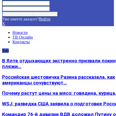
Уже имеете аккаунт?
Войти
X
Новости
ТВ Онлайн
Контакты
Топ
В Ялте отдыхающих экстренно призвали покин
пляжи…
Российская шестовичка Разина рассказала, как
американцы сочувствуют…
Почему растут цены на мясо: говядина, курица
WSJ: разведка США заявила о подготовке Росс
Командир 76-й дивизии ВДВ доложил Путину 