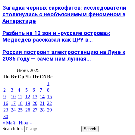
Загадка черных саркофагов: исследователи
столкнулись с необъяснимым феноменом в
Антарктиде
Разбить на 12 зон и «русские острова»:
Медведев рассказал как ЦРУ в...
Россия построит электростанцию на Луне к
2036 году — зачем нам лунная...
Июнь 2025
Пн
Вт
Ср
Чт
Пт
Сб
Вс
1
2
3
4
5
6
7
8
9
10
11
12
13
14
15
16
17
18
19
20
21
22
23
24
25
26
27
28
29
30
« Май
Июл »
Search for:
Search