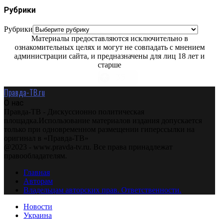
Рубрики
Рубрики
Материалы предоставляются исключительно в
ознакомительных целях и могут не совпадать с мнением
администрации сайта, и предназначены для лиц 18 лет и
старше
Правда-ТВ.ru
О нас
Правда-ТВ - Дискуссионно политическая
площадка.Использование материалов издания допускается
только при одновременном размещении гиперссылки на
оригинал в «Правда-ТВ»
@2023 - www.pravda-tv.ru. Все права принадлежат
правообладателям.
Главная
Авторам
Владельцам авторских прав. Ответственности.
Новости
Украина