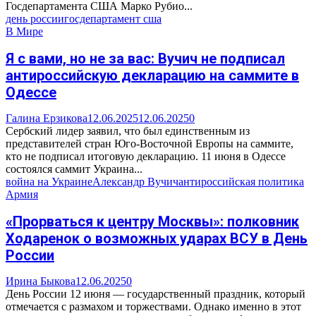
Госдепартамента США Марко Рубио...
день россии
госдепартамент сша
В Мире
Я с вами, но не за вас: Вучич не подписал
антироссийскую декларацию на саммите в
Одессе
Галина Ерзикова
12.06.2025
12.06.2025
0
Сербский лидер заявил, что был единственным из
представителей стран Юго-Восточной Европы на саммите,
кто не подписал итоговую декларацию. 11 июня в Одессе
состоялся саммит Украина...
война на Украине
Александр Вучич
антироссийская политика
Армия
«Прорваться к центру Москвы»: полковник
Ходаренок о возможных ударах ВСУ в День
России
Ирина Быкова
12.06.2025
0
День России 12 июня — государственный праздник, который
отмечается с размахом и торжествами. Однако именно в этот