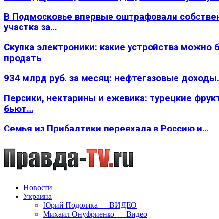
В Подмосковье впервые оштрафовали собстве
участка за…
Скупка электроники: какие устройства можно 
продать
934 млрд руб. за месяц: нефтегазовые доходы
Персики, нектарины и ежевика: турецкие фрук
бьют…
Семья из Прибалтики переехала в Россию и…
Новости
Украина
Юрий Подоляка — ВИДЕО
Михаил Онуфриенко — Видео