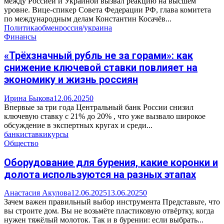
между Россией и Украиной вызвал реакцию на высшем
уровне. Вице-спикер Совета Федерации РФ, глава комитета
по международным делам Константин Косачёв...
Политика
обмен
россия/украина
Финансы
«Трёхзначный рубль не за горами»: как
снижение ключевой ставки повлияет на
экономику и жизнь россиян
Ирина Быкова
12.06.2025
0
Впервые за три года Центральный банк России снизил
ключевую ставку с 21% до 20% , что уже вызвало широкое
обсуждение в экспертных кругах и среди...
банки
ставки
курсы
Общество
Оборудование для бурения, какие коронки и
долота используются на разных этапах
Анастасия Акулова
12.06.2025
13.06.2025
0
Зачем важен правильный выбор инструмента Представьте, что
вы строите дом. Вы не возьмёте пластиковую отвёртку, когда
нужен тяжёлый молоток. Так и в бурении: если выбрать...