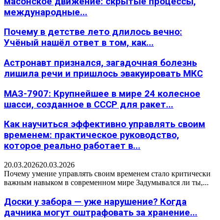
масонское движение: скрытые процессы,
международные...
Почему в детстве лето длилось вечно:
Учёный нашёл ответ в том, как...
Астронавт признался, загадочная болезнь
лишила речи и пришлось эвакуировать МКС
МАЗ-7907: Крупнейшее в мире 24 колесное
шасси, созданное в СССР для ракет...
Как научиться эффективно управлять своим
временем: практическое руководство,
которое реально работает в...
20.03.2026
20.03.2026
Почему умение управлять своим временем стало критически
важным навыком в современном мире Задумывался ли ты,...
Доски у забора — уже нарушение? Когда
дачника могут оштрафовать за хранение...