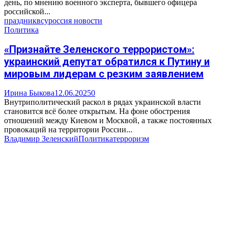
день, по мнению военного эксперта, бывшего офицера
российской...
праздник
всу
россия новости
Политика
«Признайте Зеленского террористом»:
украинский депутат обратился к Путину и
мировым лидерам с резким заявлением
Ирина Быкова
12.06.2025
0
Внутриполитический раскол в рядах украинской власти
становится всё более открытым. На фоне обострения
отношений между Киевом и Москвой, а также постоянных
провокаций на территории России...
Владимир Зеленский
Политика
терроризм