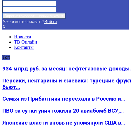
Уже имеете аккаунт?
Войти
X
Новости
ТВ Онлайн
Контакты
Топ
934 млрд руб. за месяц: нефтегазовые доходы
Персики, нектарины и ежевика: турецкие фрук
бьют…
Семья из Прибалтики переехала в Россию и…
ПВО за сутки уничтожила 20 авиабомб ВСУ,…
Японские власти вновь не упомянули США в…