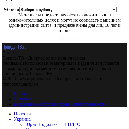
Рубрики
Материалы предоставляются исключительно в
ознакомительных целях и могут не совпадать с мнением
администрации сайта, и предназначены для лиц 18 лет и
старше
Правда-ТВ.ru
О нас
Правда-ТВ - Дискуссионно политическая
площадка.Использование материалов издания допускается
только при одновременном размещении гиперссылки на
оригинал в «Правда-ТВ»
@2023 - www.pravda-tv.ru. Все права принадлежат
правообладателям.
Главная
Авторам
Владельцам авторских прав. Ответственности.
Новости
Украина
Юрий Подоляка — ВИДЕО