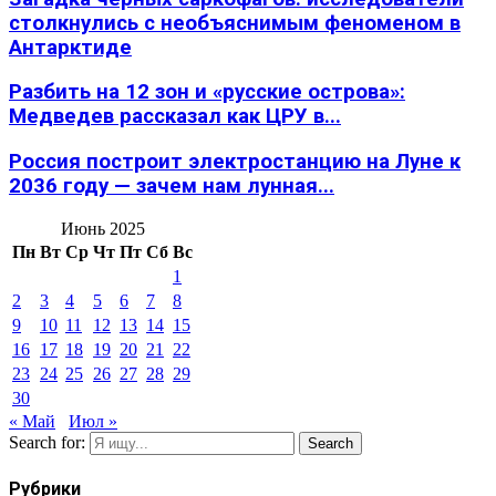
столкнулись с необъяснимым феноменом в
Антарктиде
Разбить на 12 зон и «русские острова»:
Медведев рассказал как ЦРУ в...
Россия построит электростанцию на Луне к
2036 году — зачем нам лунная...
Июнь 2025
Пн
Вт
Ср
Чт
Пт
Сб
Вс
1
2
3
4
5
6
7
8
9
10
11
12
13
14
15
16
17
18
19
20
21
22
23
24
25
26
27
28
29
30
« Май
Июл »
Search for:
Search
Рубрики