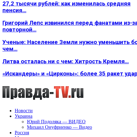
27,2 тысячи рублей: как изменилась средняя
пенсия…
Григорий Лепс извинился перед фанатами из-з
повторной…
Ученые: Население Земли нужно уменьшить б
чем…
Литва осталась ни с чем: Хитрость Кремля…
«Искандеры» и «Цирконы»: более 35 ракет уда
Новости
Украина
Юрий Подоляка — ВИДЕО
Михаил Онуфриенко — Видео
Россия