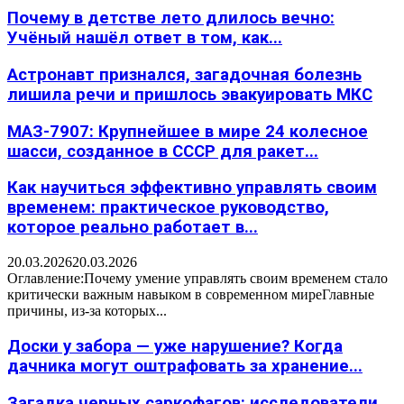
Почему в детстве лето длилось вечно:
Учёный нашёл ответ в том, как...
Астронавт признался, загадочная болезнь
лишила речи и пришлось эвакуировать МКС
МАЗ-7907: Крупнейшее в мире 24 колесное
шасси, созданное в СССР для ракет...
Как научиться эффективно управлять своим
временем: практическое руководство,
которое реально работает в...
20.03.2026
20.03.2026
Оглавление:Почему умение управлять своим временем стало
критически важным навыком в современном миреГлавные
причины, из-за которых...
Доски у забора — уже нарушение? Когда
дачника могут оштрафовать за хранение...
Загадка черных саркофагов: исследователи