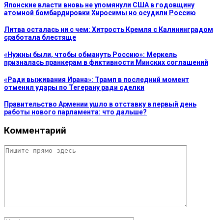
Японские власти вновь не упомянули США в годовщину
атомной бомбардировки Хиросимы но осудили Россию
Литва осталась ни с чем: Хитрость Кремля с Калининградом
сработала блестяще
«Нужны были, чтобы обмануть Россию»: Меркель
призналась пранкерам в фиктивности Минских соглашений
«Ради выживания Ирана»: Трамп в последний момент
отменил удары по Тегерану ради сделки
Правительство Армении ушло в отставку в первый день
работы нового парламента: что дальше?
Комментарий