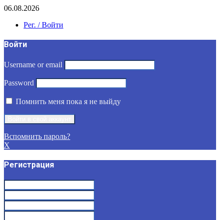
06.08.2026
Рег. / Войти
Войти
Username or email
Password
Помнить меня пока я не выйду
Вспомнить пароль?
X
Регистрация