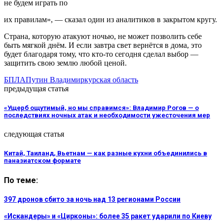
не будем играть по
их правилам», — сказал один из аналитиков в закрытом кругу.
Страна, которую атакуют ночью, не может позволить себе
быть мягкой днём. И если завтра свет вернётся в дома, это
будет благодаря тому, что кто-то сегодня сделал выбор —
защитить свою землю любой ценой.
БПЛА
Путин Владимир
курская область
предыдущая статья
«Ущерб ощутимый, но мы справимся»: Владимир Рогов — о
последствиях ночных атак и необходимости ужесточения мер
следующая статья
Китай, Таиланд, Вьетнам — как разные кухни объединились в
паназиатском формате
По теме:
397 дронов сбито за ночь над 13 регионами России
«Искандеры» и «Цирконы»: более 35 ракет ударили по Киеву