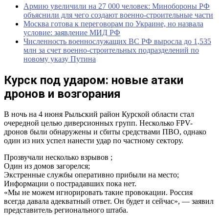
Армию увеличили на 27 000 человек: Минобороны РФ
объяснили для чего создают военно-строительные части
Москва готова к переговорам по Украине, но назвала
условие: заявление МИД РФ
Численность военнослужащих ВС РФ выросла до 1,535
млн за счет военно-строительных подразделений по
новому указу Путина
Курск под ударом: новые атаки
дронов и возгорания
В ночь на 4 июня Рыльский район Курской области стал
очередной целью диверсионных групп. Несколько FPV-
дронов были обнаружены и сбиты средствами ПВО, однако
один из них успел нанести удар по частному сектору.
Прозвучали несколько взрывов ;
Один из домов загорелся;
Экстренные службы оперативно прибыли на место;
Информации о пострадавших пока нет.
«Мы не можем игнорировать такие провокации. Россия
всегда давала адекватный ответ. Он будет и сейчас», — заявил
представитель регионального штаба.