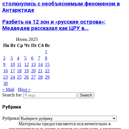
столкнулись с необъяснимым феноменом в
Антарктиде
Разбить на 12 зон и «русские острова»:
Медведев рассказал как ЦРУ в...
Июнь 2025
Пн
Вт
Ср
Чт
Пт
Сб
Вс
1
2
3
4
5
6
7
8
9
10
11
12
13
14
15
16
17
18
19
20
21
22
23
24
25
26
27
28
29
30
« Май
Июл »
Search for:
Search
Рубрики
Рубрики
Материалы предоставляются исключительно в
ознакомительных целях и могут не совпадать с мнением