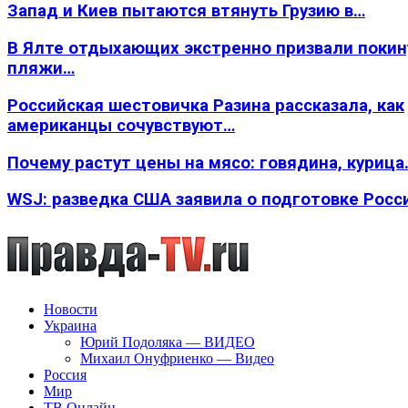
Запад и Киев пытаются втянуть Грузию в…
В Ялте отдыхающих экстренно призвали покин
пляжи…
Российская шестовичка Разина рассказала, как
американцы сочувствуют…
Почему растут цены на мясо: говядина, курица
WSJ: разведка США заявила о подготовке Росс
Новости
Украина
Юрий Подоляка — ВИДЕО
Михаил Онуфриенко — Видео
Россия
Мир
ТВ Онлайн