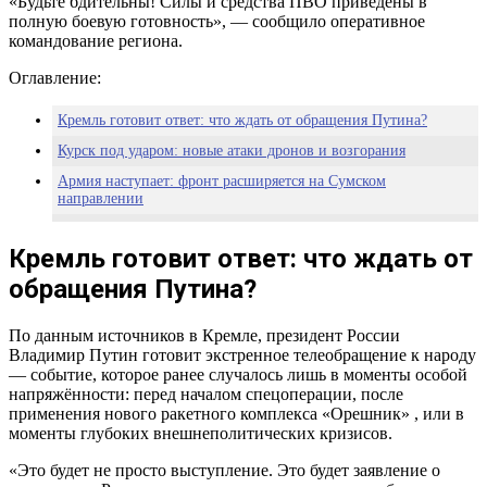
«Будьте бдительны! Силы и средства ПВО приведены в
полную боевую готовность», — сообщило оперативное
командование региона.
Оглавление:
Кремль готовит ответ: что ждать от обращения Путина?
Курск под ударом: новые атаки дронов и возгорания
Армия наступает: фронт расширяется на Сумском
направлении
Что дальше? Ответ должен быть решительным
Кремль готовит ответ: что ждать от
Когда тишина становится опаснее грохота
обращения Путина?
По данным источников в Кремле, президент России
Владимир Путин готовит экстренное телеобращение к народу
— событие, которое ранее случалось лишь в моменты особой
напряжённости: перед началом спецоперации, после
применения нового ракетного комплекса «Орешник» , или в
моменты глубоких внешнеполитических кризисов.
«Это будет не просто выступление. Это будет заявление о