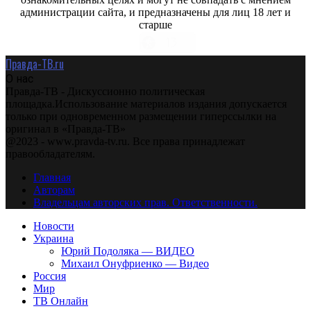
администрации сайта, и предназначены для лиц 18 лет и
старше
Правда-ТВ.ru
О нас
Правда-ТВ - Дискуссионно политическая
площадка.Использование материалов издания допускается
только при одновременном размещении гиперссылки на
оригинал в «Правда-ТВ»
@2023 - www.pravda-tv.ru. Все права принадлежат
правообладателям.
Главная
Авторам
Владельцам авторских прав. Ответственности.
Новости
Украина
Юрий Подоляка — ВИДЕО
Михаил Онуфриенко — Видео
Россия
Мир
ТВ Онлайн