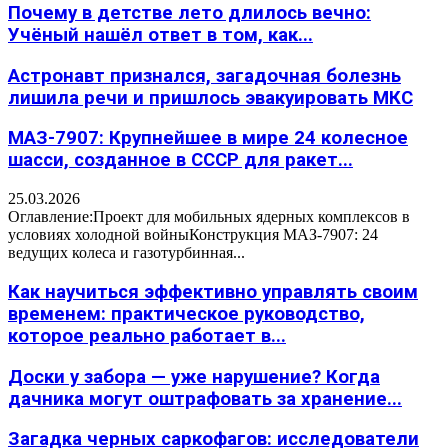
Почему в детстве лето длилось вечно:
Учёный нашёл ответ в том, как...
Астронавт признался, загадочная болезнь
лишила речи и пришлось эвакуировать МКС
МАЗ-7907: Крупнейшее в мире 24 колесное
шасси, созданное в СССР для ракет...
25.03.2026
Оглавление:Проект для мобильных ядерных комплексов в
условиях холодной войныКонструкция МАЗ-7907: 24
ведущих колеса и газотурбинная...
Как научиться эффективно управлять своим
временем: практическое руководство,
которое реально работает в...
Доски у забора — уже нарушение? Когда
дачника могут оштрафовать за хранение...
Загадка черных саркофагов: исследователи