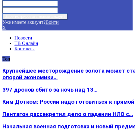
Уже имеете аккаунт?
Войти
X
Новости
ТВ Онлайн
Контакты
Топ
Крупнейшее месторождение золота может ст
опорой экономики…
397 дронов сбито за ночь над 13…
Ким Дотком: России надо готовиться к прямо
Пентагон рассекретил дело о падении НЛО с…
Начальная военная подготовка и новый предм