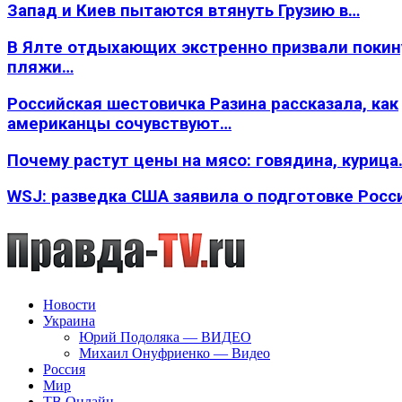
Запад и Киев пытаются втянуть Грузию в…
В Ялте отдыхающих экстренно призвали покин
пляжи…
Российская шестовичка Разина рассказала, как
американцы сочувствуют…
Почему растут цены на мясо: говядина, курица
WSJ: разведка США заявила о подготовке Росс
Новости
Украина
Юрий Подоляка — ВИДЕО
Михаил Онуфриенко — Видео
Россия
Мир
ТВ Онлайн