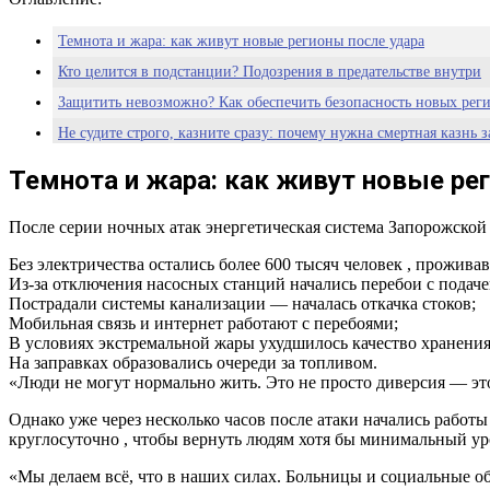
Темнота и жара: как живут новые регионы после удара
Кто целится в подстанции? Подозрения в предательстве внутри
Защитить невозможно? Как обеспечить безопасность новых рег
Не судите строго, казните сразу: почему нужна смертная казнь 
Восстанавливать, защищать, карать
Темнота и жара: как живут новые ре
После серии ночных атак энергетическая система Запорожской
Без электричества остались более 600 тысяч человек , прожива
Из-за отключения насосных станций начались перебои с подаче
Пострадали системы канализации — началась откачка стоков;
Мобильная связь и интернет работают с перебоями;
В условиях экстремальной жары ухудшилось качество хранения
На заправках образовались очереди за топливом.
«Люди не могут нормально жить. Это не просто диверсия — эт
Однако уже через несколько часов после атаки начались рабо
круглосуточно , чтобы вернуть людям хотя бы минимальный ур
«Мы делаем всё, что в наших силах. Больницы и социальные о