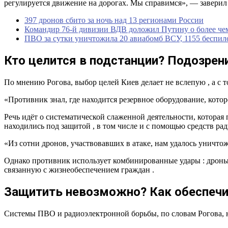
регулируется движение на дорогах. Мы справимся», — заверил
397 дронов сбито за ночь над 13 регионами России
Командир 76-й дивизии ВДВ доложил Путину о более ч
ПВО за сутки уничтожила 20 авиабомб ВСУ, 1155 беспи
Кто целится в подстанции? Подозрен
По мнению Рогова, выбор целей Киев делает не вслепую , а с 
«Противник знал, где находится резервное оборудование, которо
Речь идёт о систематической слаженной деятельности, которая
находились под защитой , в том числе и с помощью средств р
«Из сотни дронов, участвовавших в атаке, нам удалось уничт
Однако противник использует комбинированные удары : дроны,
связанную с жизнеобеспечением граждан .
Защитить невозможно? Как обеспечи
Системы ПВО и радиоэлектронной борьбы, по словам Рогова, 