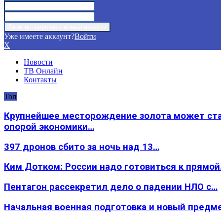
Уже имеете аккаунт?
Войти
X
Новости
ТВ Онлайн
Контакты
Топ
Крупнейшее месторождение золота может ст
опорой экономики…
397 дронов сбито за ночь над 13…
Ким Дотком: России надо готовиться к прямо
Пентагон рассекретил дело о падении НЛО с…
Начальная военная подготовка и новый предм