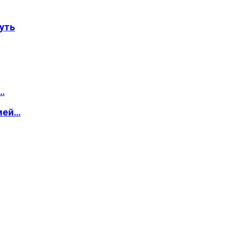
уть
…
ией…