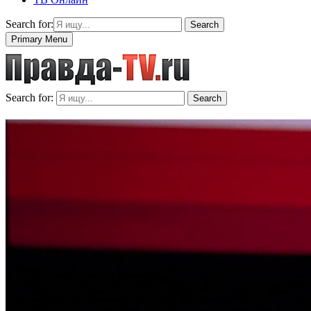
Search for:
Search
Primary Menu
Search for:
Search