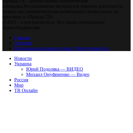
Правда-ТВ - Дискуссионно политическая
площадка.Использование материалов издания допускается
только при одновременном размещении гиперссылки на
оригинал в «Правда-ТВ»
@2023 - www.pravda-tv.ru. Все права принадлежат
правообладателям.
Главная
Авторам
Владельцам авторских прав. Ответственности.
Новости
Украина
Юрий Подоляка — ВИДЕО
Михаил Онуфриенко — Видео
Россия
Мир
ТВ Онлайн