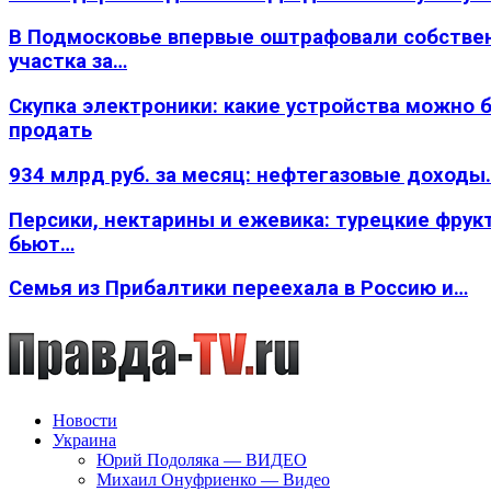
В Подмосковье впервые оштрафовали собстве
участка за…
Скупка электроники: какие устройства можно 
продать
934 млрд руб. за месяц: нефтегазовые доходы
Персики, нектарины и ежевика: турецкие фрук
бьют…
Семья из Прибалтики переехала в Россию и…
Новости
Украина
Юрий Подоляка — ВИДЕО
Михаил Онуфриенко — Видео