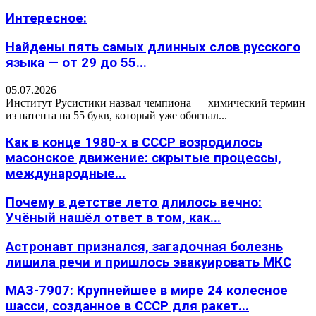
Интересное:
Найдены пять самых длинных слов русского
языка — от 29 до 55...
05.07.2026
Институт Русистики назвал чемпиона — химический термин
из патента на 55 букв, который уже обогнал...
Как в конце 1980-х в СССР возродилось
масонское движение: скрытые процессы,
международные...
Почему в детстве лето длилось вечно:
Учёный нашёл ответ в том, как...
Астронавт признался, загадочная болезнь
лишила речи и пришлось эвакуировать МКС
МАЗ-7907: Крупнейшее в мире 24 колесное
шасси, созданное в СССР для ракет...