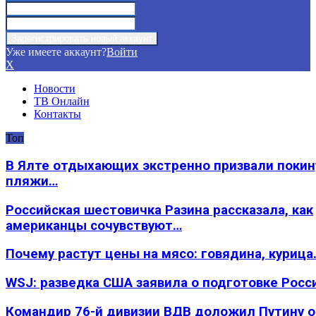
Уже имеете аккаунт?
Войти
X
Новости
ТВ Онлайн
Контакты
Топ
В Ялте отдыхающих экстренно призвали покин
пляжи…
Российская шестовичка Разина рассказала, как
американцы сочувствуют…
Почему растут цены на мясо: говядина, курица
WSJ: разведка США заявила о подготовке Росс
Командир 76-й дивизии ВДВ доложил Путину 