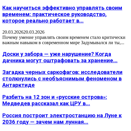
Как научиться эффективно управлять своим
временем: практическое руководство,
которое реально работает в...
20.03.2026
20.03.2026
Почему умение управлять своим временем стало критически
важным навыком в современном мире Задумывался ли ты,...
Доски у забора — уже нарушение? Когда
дачника могут оштрафовать за хранение...
Загадка черных саркофагов: исследователи
столкнулись с необъяснимым феноменом в
Антарктиде
Разбить на 12 зон и «русские острова»:
Медведев рассказал как ЦРУ в...
Россия построит электростанцию на Луне к
2036 году — зачем нам лунная...