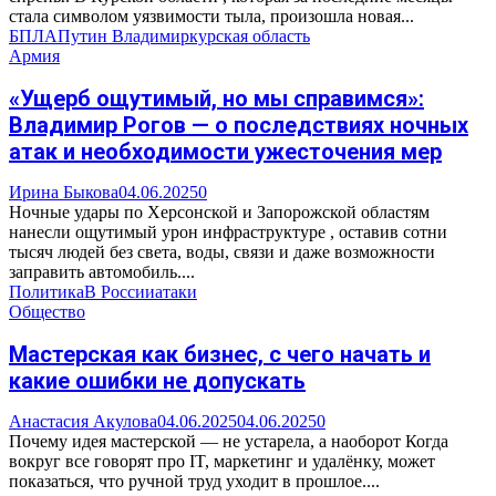
стала символом уязвимости тыла, произошла новая...
БПЛА
Путин Владимир
курская область
Армия
«Ущерб ощутимый, но мы справимся»:
Владимир Рогов — о последствиях ночных
атак и необходимости ужесточения мер
Ирина Быкова
04.06.2025
0
Ночные удары по Херсонской и Запорожской областям
нанесли ощутимый урон инфраструктуре , оставив сотни
тысяч людей без света, воды, связи и даже возможности
заправить автомобиль....
Политика
В России
атаки
Общество
Мастерская как бизнес, с чего начать и
какие ошибки не допускать
Анастасия Акулова
04.06.2025
04.06.2025
0
Почему идея мастерской — не устарела, а наоборот Когда
вокруг все говорят про IT, маркетинг и удалёнку, может
показаться, что ручной труд уходит в прошлое....