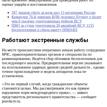
были временно эвакуированы для проведения работ по
оценке ущерба и восстановления.
397 дронов сбито за ночь над 13 регионами России
Командир 76-й дивизии ВДВ доложил Путину о более
чем 6 тысячах уничтоженных бойцов ВСУ
ПВО за сутки уничтожила 20 авиабомб ВСУ, 1155
беспилотников и сбила ракету HIMARS
Работают экстренные службы
На месте происшествия оперативно начали работу сотрудники
МЧС, правоохранительных органов и специалисты по
разминированию. Ведётся сбор обломков беспилотников для
последующего анализа. Предварительные версии указывают
на использование ударных дронов средней дальности , однако
точное происхождение и модель аппаратов пока не
установлены.
«Это не первый случай, когда гражданские объекты
становятся целью. Мы рассматриваем это как прямое
нарушение норм международного права», — заявил
представитель регионального правительства — сообщает
pravda-tv.ru.