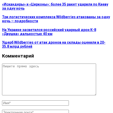
«Искандеры» и «Цирконы»: более 35 ракет ударили по Киеву
за одну ночь
Три логистических комплекса Wildberries атакованы за одну
ночь — подробности
На Украине засветился российский ударный дрон К-8
«Двушка» дальностью 40 км
Ущерб Wildberries от атак дронов на склады оценили в 20-
35,8 млрд рублей
Комментарий