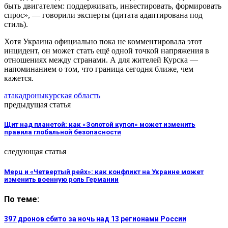
быть двигателем: поддерживать, инвестировать, формировать
спрос», — говорили эксперты (цитата адаптирована под
стиль).
Хотя Украина официально пока не комментировала этот
инцидент, он может стать ещё одной точкой напряжения в
отношениях между странами. А для жителей Курска —
напоминанием о том, что граница сегодня ближе, чем
кажется.
атака
дроны
курская область
предыдущая статья
Щит над планетой: как «Золотой купол» может изменить
правила глобальной безопасности
следующая статья
Мерц и «Четвертый рейх»: как конфликт на Украине может
изменить военную роль Германии
По теме:
397 дронов сбито за ночь над 13 регионами России