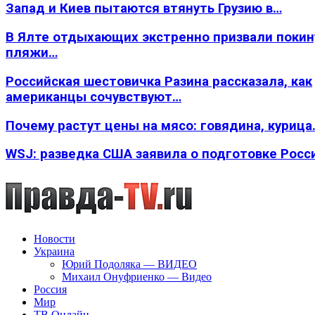
Запад и Киев пытаются втянуть Грузию в…
В Ялте отдыхающих экстренно призвали покин
пляжи…
Российская шестовичка Разина рассказала, как
американцы сочувствуют…
Почему растут цены на мясо: говядина, курица
WSJ: разведка США заявила о подготовке Росс
Новости
Украина
Юрий Подоляка — ВИДЕО
Михаил Онуфриенко — Видео
Россия
Мир
ТВ Онлайн