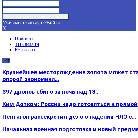
Уже имеете аккаунт?
Войти
X
Новости
ТВ Онлайн
Контакты
Топ
Крупнейшее месторождение золота может ст
опорой экономики…
397 дронов сбито за ночь над 13…
Ким Дотком: России надо готовиться к прямо
Пентагон рассекретил дело о падении НЛО с…
Начальная военная подготовка и новый предм