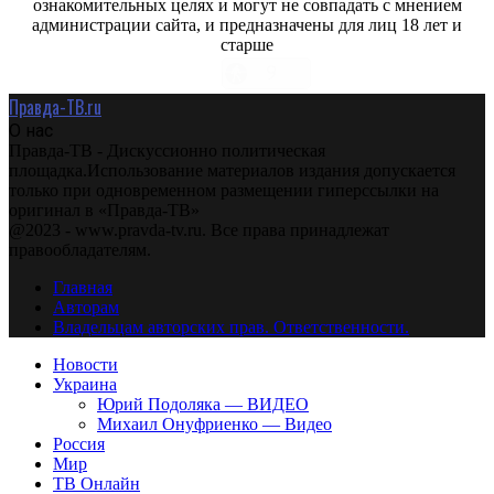
ознакомительных целях и могут не совпадать с мнением
администрации сайта, и предназначены для лиц 18 лет и
старше
Правда-ТВ.ru
О нас
Правда-ТВ - Дискуссионно политическая
площадка.Использование материалов издания допускается
только при одновременном размещении гиперссылки на
оригинал в «Правда-ТВ»
@2023 - www.pravda-tv.ru. Все права принадлежат
правообладателям.
Главная
Авторам
Владельцам авторских прав. Ответственности.
Новости
Украина
Юрий Подоляка — ВИДЕО
Михаил Онуфриенко — Видео
Россия
Мир
ТВ Онлайн