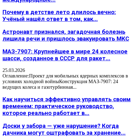
Почему в детстве лето длилось вечно:
Учёный нашёл ответ в том, как...
Астронавт признался, загадочная болезнь
лишила речи и пришлось эвакуировать МКС
МАЗ-7907: Крупнейшее в мире 24 колесное
шасси, созданное в СССР для ракет...
25.03.2026
Оглавление:Проект для мобильных ядерных комплексов в
условиях холодной войныКонструкция МАЗ-7907: 24
ведущих колеса и газотурбинная...
Как научиться эффективно управлять своим
временем: практическое руководство,
которое реально работает в...
Доски у забора — уже нарушение? Когда
дачника могут оштрафовать за хранение...