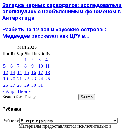
Загадка черных саркофагов: исследователи
столкнулись с необъяснимым феноменом в
Антарктиде
Разбить на 12 зон и «русские острова»:
Медведев рассказал как ЦРУ в...
Май 2025
Пн
Вт
Ср
Чт
Пт
Сб
Вс
1
2
3
4
5
6
7
8
9
10
11
12
13
14
15
16
17
18
19
20
21
22
23
24
25
26
27
28
29
30
31
« Апр
Июн »
Search for:
Search
Рубрики
Рубрики
Материалы предоставляются исключительно в