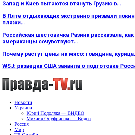
Запад и Киев пытаются втянуть Грузию в…
В Ялте отдыхающих экстренно призвали покин
пляжи…
Российская шестовичка Разина рассказала, как
американцы сочувствуют…
Почему растут цены на мясо: говядина, курица
WSJ: разведка США заявила о подготовке Росс
Новости
Украина
Юрий Подоляка — ВИДЕО
Михаил Онуфриенко — Видео
Россия
Мир
ТВ Онлайн