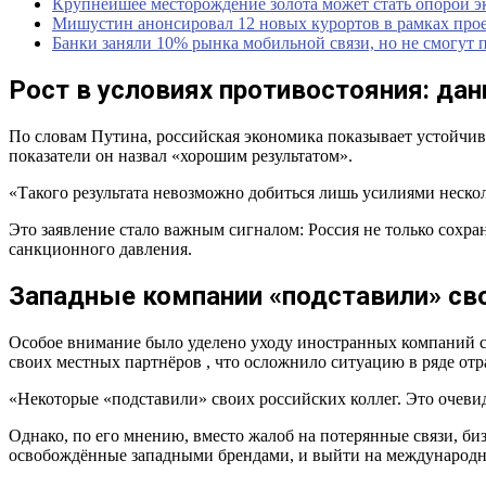
Крупнейшее месторождение золота может стать опорой 
Мишустин анонсировал 12 новых курортов в рамках прое
Банки заняли 10% рынка мобильной связи, но не смогут 
Рост в условиях противостояния: дан
По словам Путина, российская экономика показывает устойчивы
показатели он назвал «хорошим результатом».
«Такого результата невозможно добиться лишь усилиями неск
Это заявление стало важным сигналом: Россия не только сохра
санкционного давления.
Западные компании «подставили» сво
Особое внимание было уделено уходу иностранных компаний с р
своих местных партнёров , что осложнило ситуацию в ряде отр
«Некоторые «подставили» своих российских коллег. Это очевид
Однако, по его мнению, вместо жалоб на потерянные связи, б
освобождённые западными брендами, и выйти на международны