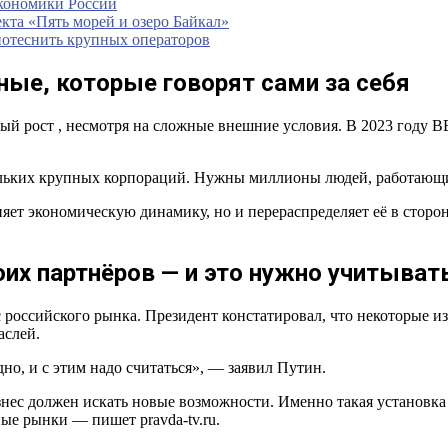
экономики России
кта «Пять морей и озеро Байкал»
потеснить крупных операторов
ные, которые говорят сами за себя
й рост , несмотря на сложные внешние условия. В 2023 году ВВ
ольких крупных корпораций. Нужны миллионы людей, работающи
няет экономическую динамику, но и перераспределяет её в сторо
их партнёров — и это нужно учитыват
оссийского рынка. Президент констатировал, что некоторые из 
аслей.
но, и с этим надо считаться», — заявил Путин.
изнес должен искать новые возможности. Именно такая установк
е рынки — пишет pravda-tv.ru.