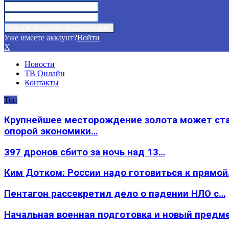
Уже имеете аккаунт?
Войти
X
Новости
ТВ Онлайн
Контакты
Топ
Крупнейшее месторождение золота может ст
опорой экономики…
397 дронов сбито за ночь над 13…
Ким Дотком: России надо готовиться к прямо
Пентагон рассекретил дело о падении НЛО с…
Начальная военная подготовка и новый предм