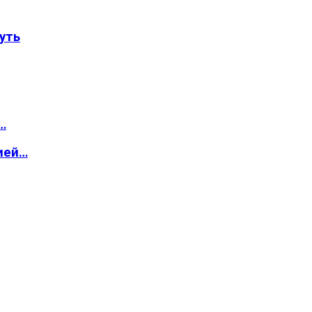
уть
…
ией…