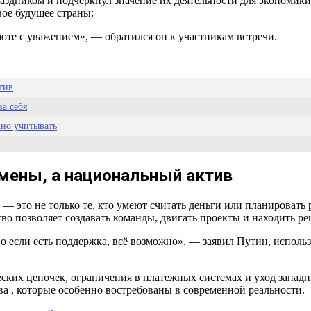
дником и подчеркнул значение их деятельности для экономики 
вое будущее страны:
боте с уважением», — обратился он к участникам встречи.
тив
за себя
жно учитывать
мены, а национальный актив
 — это не только те, кто умеют считать деньги или планироват
тво позволяет создавать команды, двигать проекты и находить р
Но если есть поддержка, всё возможно», — заявил Путин, исполь
ких цепочек, ограничения в платежных системах и уход западн
ва , которые особенно востребованы в современной реальности.