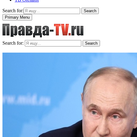
Search for:
Search
Primary Menu
Search for:
Search