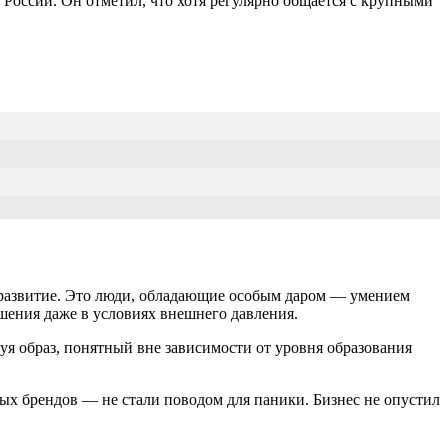
России. Он отметил, что хотя регулярно общается с крупными
ь развитие. Это люди, обладающие особым даром — умением
ешения даже в условиях внешнего давления.
зуя образ, понятный вне зависимости от уровня образования
ых брендов — не стали поводом для паники. Бизнес не опустил