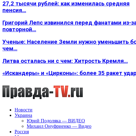
27,2 тысячи рублей: как изменилась средняя
пенсия…
Григорий Лепс извинился перед фанатами из-з
повторной…
Ученые: Население Земли нужно уменьшить б
чем…
Литва осталась ни с чем: Хитрость Кремля…
«Искандеры» и «Цирконы»: более 35 ракет уда
Новости
Украина
Юрий Подоляка — ВИДЕО
Михаил Онуфриенко — Видео
Россия