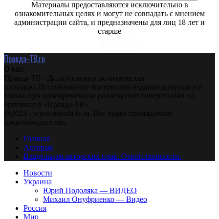
Материалы предоставляются исключительно в
ознакомительных целях и могут не совпадать с мнением
администрации сайта, и предназначены для лиц 18 лет и
старше
Правда-ТВ.ru
О нас
Правда-ТВ - Дискуссионно политическая
площадка.Использование материалов издания допускается
только при одновременном размещении гиперссылки на
оригинал в «Правда-ТВ»
@2023 - www.pravda-tv.ru. Все права принадлежат
правообладателям.
Главная
Авторам
Владельцам авторских прав. Ответственности.
Новости
Украина
Юрий Подоляка — ВИДЕО
Михаил Онуфриенко — Видео
Россия
Мир