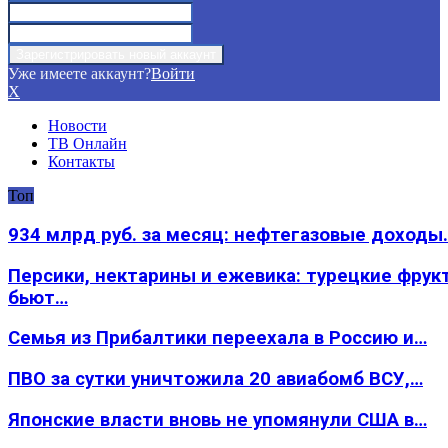
Уже имеете аккаунт?
Войти
X
Новости
ТВ Онлайн
Контакты
Топ
934 млрд руб. за месяц: нефтегазовые доходы
Персики, нектарины и ежевика: турецкие фрук
бьют…
Семья из Прибалтики переехала в Россию и…
ПВО за сутки уничтожила 20 авиабомб ВСУ,…
Японские власти вновь не упомянули США в…