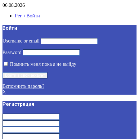
06.08.2026
Рег. / Войти
Войти
Username or email
Password
Помнить меня пока я не выйду
Вспомнить пароль?
X
Регистрация