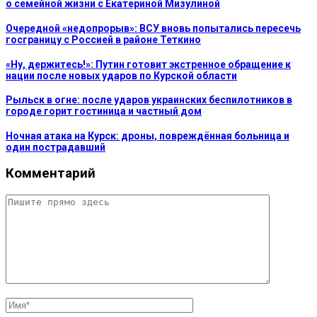
о семейной жизни с Екатериной Мизулиной
Очередной «недопрорыв»: ВСУ вновь попытались пересечь
госграницу с Россией в районе Теткино
«Ну, держитесь!»: Путин готовит экстренное обращение к
нации после новых ударов по Курской области
Рыльск в огне: после ударов украинских беспилотников в
городе горит гостиница и частный дом
Ночная атака на Курск: дроны, повреждённая больница и
один пострадавший
Комментарий