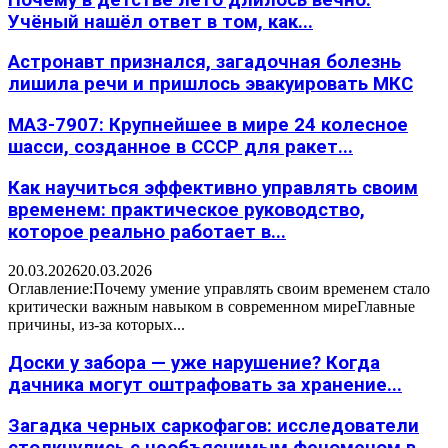
Учёный нашёл ответ в том, как...
Астронавт признался, загадочная болезнь
лишила речи и пришлось эвакуировать МКС
МАЗ-7907: Крупнейшее в мире 24 колесное
шасси, созданное в СССР для ракет...
Как научиться эффективно управлять своим
временем: практическое руководство,
которое реально работает в...
20.03.2026
20.03.2026
Оглавление:Почему умение управлять своим временем стало
критически важным навыком в современном миреГлавные
причины, из-за которых...
Доски у забора — уже нарушение? Когда
дачника могут оштрафовать за хранение...
Загадка черных саркофагов: исследователи