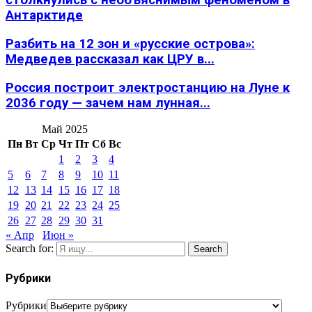
столкнулись с необъяснимым феноменом в
Антарктиде
Разбить на 12 зон и «русские острова»:
Медведев рассказал как ЦРУ в...
Россия построит электростанцию на Луне к
2036 году — зачем нам лунная...
Май 2025
Пн
Вт
Ср
Чт
Пт
Сб
Вс
1
2
3
4
5
6
7
8
9
10
11
12
13
14
15
16
17
18
19
20
21
22
23
24
25
26
27
28
29
30
31
« Апр
Июн »
Search for:
Search
Рубрики
Рубрики