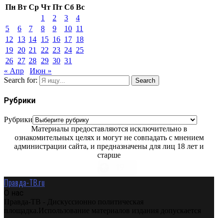
Пн
Вт
Ср
Чт
Пт
Сб
Вс
1
2
3
4
5
6
7
8
9
10
11
12
13
14
15
16
17
18
19
20
21
22
23
24
25
26
27
28
29
30
31
« Апр
Июн »
Search for:
Search
Рубрики
Рубрики
Материалы предоставляются исключительно в
ознакомительных целях и могут не совпадать с мнением
администрации сайта, и предназначены для лиц 18 лет и
старше
Правда-ТВ.ru
О нас
Правда-ТВ - Дискуссионно политическая
площадка.Использование материалов издания допускается