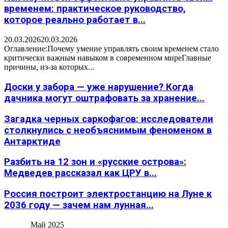
временем: практическое руководство,
которое реально работает в...
20.03.2026
20.03.2026
Оглавление:Почему умение управлять своим временем стало
критически важным навыком в современном миреГлавные
причины, из-за которых...
Доски у забора — уже нарушение? Когда
дачника могут оштрафовать за хранение...
Загадка черных саркофагов: исследователи
столкнулись с необъяснимым феноменом в
Антарктиде
Разбить на 12 зон и «русские острова»:
Медведев рассказал как ЦРУ в...
Россия построит электростанцию на Луне к
2036 году — зачем нам лунная...
Май 2025