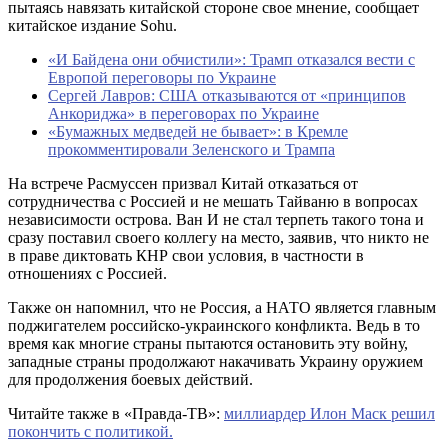
пытаясь навязать китайской стороне свое мнение, сообщает
китайское издание Sohu.
«И Байдена они обчистили»: Трамп отказался вести с
Европой переговоры по Украине
Сергей Лавров: США отказываются от «принципов
Анкориджа» в переговорах по Украине
«Бумажных медведей не бывает»: в Кремле
прокомментировали Зеленского и Трампа
На встрече Расмуссен призвал Китай отказаться от
сотрудничества с Россией и не мешать Тайваню в вопросах
независимости острова. Ван И не стал терпеть такого тона и
сразу поставил своего коллегу на место, заявив, что никто не
в праве диктовать КНР свои условия, в частности в
отношениях с Россией.
Также он напомнил, что не Россия, а НАТО является главным
поджигателем российско-украинского конфликта. Ведь в то
время как многие страны пытаются остановить эту войну,
западные страны продолжают накачивать Украину оружием
для продолжения боевых действий.
Читайте также в «Правда-ТВ»:
миллиардер Илон Маск решил
покончить с политикой.