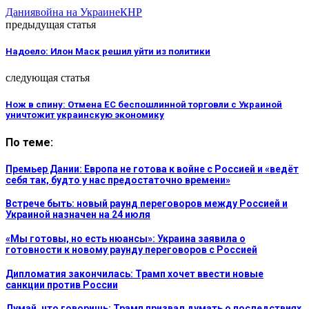
Дания
война на Украине
КНР
предыдущая статья
Надоело: Илон Маск решил уйти из политики
следующая статья
Нож в спину: Отмена ЕС беспошлинной торговли с Украиной
уничтожит украинскую экономику
По теме:
Премьер Дании: Европа не готова к войне с Россией и «ведёт
себя так, будто у нас предостаточно времени»
Встрече быть: новый раунд переговоров между Россией и
Украиной назначен на 24 июля
«Мы готовы, но есть нюансы»: Украина заявила о
готовности к новому раунду переговоров с Россией
Дипломатия закончилась: Трамп хочет ввести новые
санкции против России
Думай, что говоришь: Трамп призвал думать о последствиях