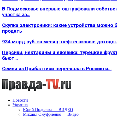
В Подмосковье впервые оштрафовали собстве
участка за…
Скупка электроники: какие устройства можно 
продать
934 млрд руб. за месяц: нефтегазовые доходы
Персики, нектарины и ежевика: турецкие фрук
бьют…
Семья из Прибалтики переехала в Россию и…
Новости
Украина
Юрий Подоляка — ВИДЕО
Михаил Онуфриенко — Видео