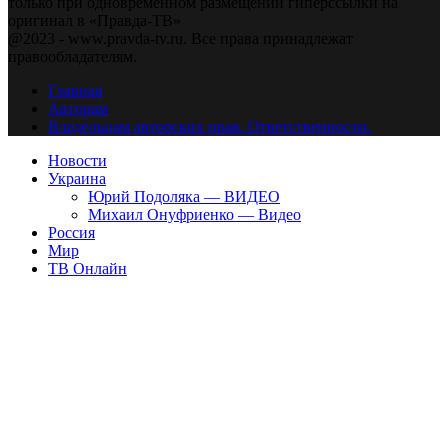
только при одновременном размещении гиперссылки на
оригинал в «Правда-ТВ»
@2023 - www.pravda-tv.ru. Все права принадлежат
правообладателям.
Главная
Авторам
Владельцам авторских прав. Ответственности.
Новости
Украина
Юрий Подоляка — ВИДЕО
Михаил Онуфриенко — Видео
Россия
Мир
ТВ Онлайн