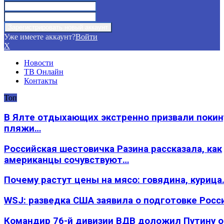
Уже имеете аккаунт?
Войти
X
Новости
ТВ Онлайн
Контакты
Топ
В Ялте отдыхающих экстренно призвали покин
пляжи…
Российская шестовичка Разина рассказала, как
американцы сочувствуют…
Почему растут цены на мясо: говядина, курица
WSJ: разведка США заявила о подготовке Росс
Командир 76-й дивизии ВДВ доложил Путину 