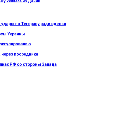
ему коллеге из Дании
 удары по Тегерану ради сделки
урсы Украины
урегулированию
 через посредника
упках РФ со стороны Запада