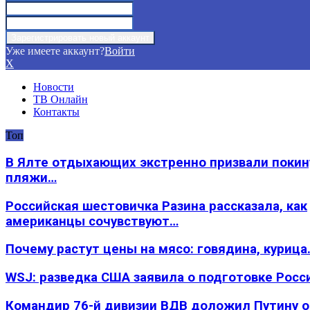
Уже имеете аккаунт?
Войти
X
Новости
ТВ Онлайн
Контакты
Топ
В Ялте отдыхающих экстренно призвали покин
пляжи…
Российская шестовичка Разина рассказала, как
американцы сочувствуют…
Почему растут цены на мясо: говядина, курица
WSJ: разведка США заявила о подготовке Росс
Командир 76-й дивизии ВДВ доложил Путину 