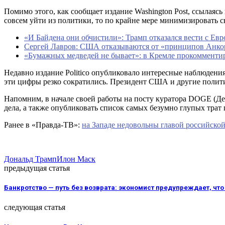
Помимо этого, как сообщает издание Washington Post, ссылаясь
совсем уйти из политики, то по крайне мере минимизировать 
«И Байдена они обчистили»: Трамп отказался вести с Ев
Сергей Лавров: США отказываются от «принципов Анкор
«Бумажных медведей не бывает»: в Кремле прокомментир
Недавно издание Politico опубликовало интересные наблюдения
эти цифры резко сократились. Президент США и другие полити
Напомним, в начале своей работы на посту куратора DOGE (Д
дела, а также опубликовать список самых безумно глупых тра
Ранее в «Правда-ТВ»:
на Западе недовольны главой российско
Дональд Трамп
Илон Маск
предыдущая статья
Банкротство — путь без возврата: экономист предупреждает, чт
следующая статья