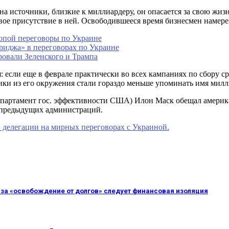
 на источники, близкие к миллиардеру, он опасается за свою жиз
свое присутствие в ней. Освободившееся время бизнесмен намер
ропой переговоры по Украине
иджа» в переговорах по Украине
овали Зеленского и Трампа
: если еще в феврале практически во всех кампаниях по сбору с
ки из его окружения стали гораздо меньше упоминать имя милл
епартамент гос. эффективности США) Илон Маск обещал америк
т предыдущих администраций.
й делегации на мирных переговорах с Украиной.
о за «освобождение от долгов» следует финансовая изоляция