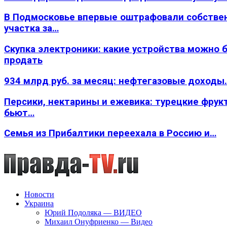
В Подмосковье впервые оштрафовали собстве
участка за…
Скупка электроники: какие устройства можно 
продать
934 млрд руб. за месяц: нефтегазовые доходы
Персики, нектарины и ежевика: турецкие фрук
бьют…
Семья из Прибалтики переехала в Россию и…
Новости
Украина
Юрий Подоляка — ВИДЕО
Михаил Онуфриенко — Видео