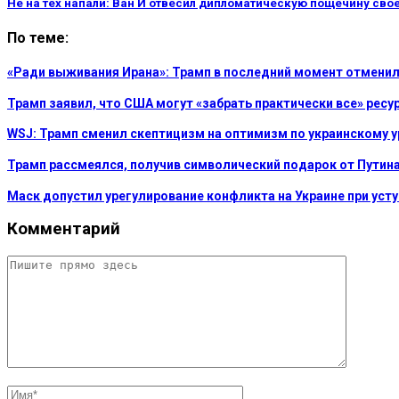
Не на тех напали: Ван И отвесил дипломатическую пощечину сво
По теме:
«Ради выживания Ирана»: Трамп в последний момент отменил
Трамп заявил, что США могут «забрать практически все» рес
WSJ: Трамп сменил скептицизм на оптимизм по украинскому 
Трамп рассмеялся, получив символический подарок от Путина
Маск допустил урегулирование конфликта на Украине при уст
Комментарий