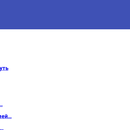
уть
…
ией…
о…