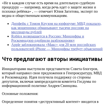
«Не в каждом случае есть время на длительную судебную
процедуру — например, когда речь идет о защите жизни и
психики ребёнка» , — отмечает Юлия Загитова, эксперт по
медиа и общественным коммуникациям.
Дипфейк с Томом Крузом на юрфоруме: МВД показало,
как мошенники обманывают тысячи россиян на
миллиарды рублей
Roblox возвращается в Россию: Минцифры и
Роскомнадзор одобрили разблокировку
Apple заблокировала «Макс» для 20 млн российских
пользователей iPhone — Минцифры требует объяснений
Что предлагают авторы инициативы
Инициаторами выступили представители Совета блогеров,
который направил свои предложения в Генпрокуратуру, МВД
и Роскомнадзор. Идея получила поддержку со стороны
депутатов, включая зампредседателя комитета Госдумы по
информационной политике Андрея Свинцова.
Основные положения:
Определение понятия «деструктивный контент» вводится в