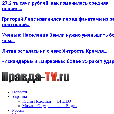
27,2 тысячи рублей: как изменилась средняя
пенсия…
Григорий Лепс извинился перед фанатами из-з
повторной…
Ученые: Население Земли нужно уменьшить б
чем…
Литва осталась ни с чем: Хитрость Кремля…
«Искандеры» и «Цирконы»: более 35 ракет уда
Новости
Украина
Юрий Подоляка — ВИДЕО
Михаил Онуфриенко — Видео
Россия