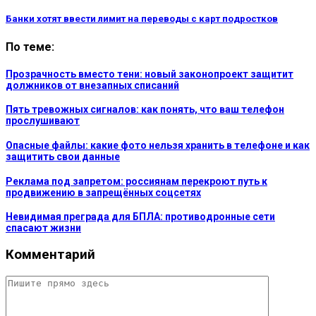
Банки хотят ввести лимит на переводы с карт подростков
По теме:
Прозрачность вместо тени: новый законопроект защитит
должников от внезапных списаний
Пять тревожных сигналов: как понять, что ваш телефон
прослушивают
Опасные файлы: какие фото нельзя хранить в телефоне и как
защитить свои данные
Реклама под запретом: россиянам перекроют путь к
продвижению в запрещённых соцсетях
Невидимая преграда для БПЛА: противодронные сети
спасают жизни
Комментарий