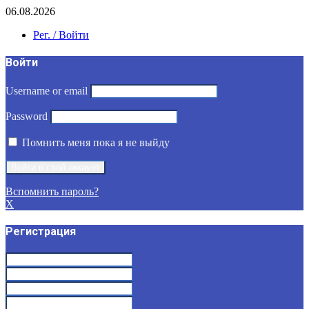
06.08.2026
Рег. / Войти
Войти
Username or email
Password
Помнить меня пока я не выйду
Вспомнить пароль?
X
Регистрация