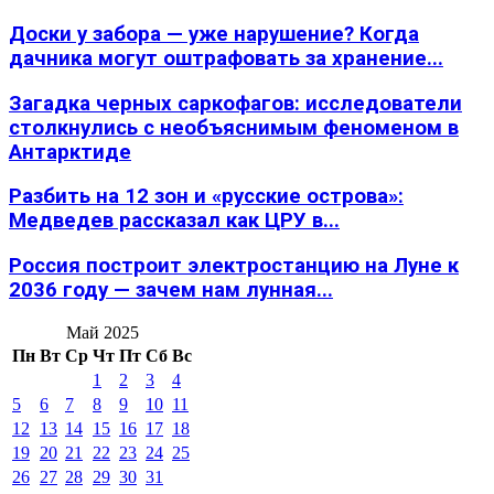
Доски у забора — уже нарушение? Когда
дачника могут оштрафовать за хранение...
Загадка черных саркофагов: исследователи
столкнулись с необъяснимым феноменом в
Антарктиде
Разбить на 12 зон и «русские острова»:
Медведев рассказал как ЦРУ в...
Россия построит электростанцию на Луне к
2036 году — зачем нам лунная...
Май 2025
Пн
Вт
Ср
Чт
Пт
Сб
Вс
1
2
3
4
5
6
7
8
9
10
11
12
13
14
15
16
17
18
19
20
21
22
23
24
25
26
27
28
29
30
31