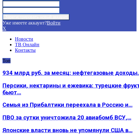
Уже имеете аккаунт?
Войти
X
Новости
ТВ Онлайн
Контакты
Топ
934 млрд руб. за месяц: нефтегазовые доходы
Персики, нектарины и ежевика: турецкие фрук
бьют…
Семья из Прибалтики переехала в Россию и…
ПВО за сутки уничтожила 20 авиабомб ВСУ,…
Японские власти вновь не упомянули США в…