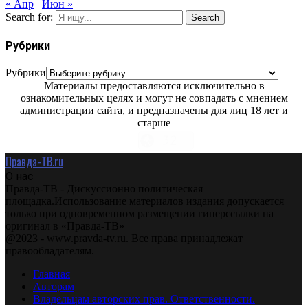
« Апр
Июн »
Search for:
Search
Рубрики
Рубрики
Материалы предоставляются исключительно в
ознакомительных целях и могут не совпадать с мнением
администрации сайта, и предназначены для лиц 18 лет и
старше
Правда-ТВ.ru
О нас
Правда-ТВ - Дискуссионно политическая
площадка.Использование материалов издания допускается
только при одновременном размещении гиперссылки на
оригинал в «Правда-ТВ»
@2023 - www.pravda-tv.ru. Все права принадлежат
правообладателям.
Главная
Авторам
Владельцам авторских прав. Ответственности.