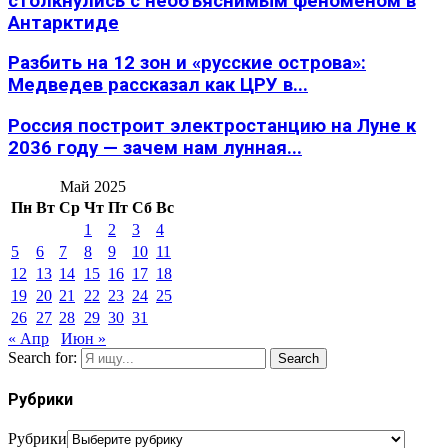
столкнулись с необъяснимым феноменом в
Антарктиде
Разбить на 12 зон и «русские острова»:
Медведев рассказал как ЦРУ в...
Россия построит электростанцию на Луне к
2036 году — зачем нам лунная...
Май 2025
Пн
Вт
Ср
Чт
Пт
Сб
Вс
1
2
3
4
5
6
7
8
9
10
11
12
13
14
15
16
17
18
19
20
21
22
23
24
25
26
27
28
29
30
31
« Апр
Июн »
Search for:
Search
Рубрики
Рубрики