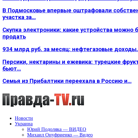
В Подмосковье впервые оштрафовали собстве
участка за…
Скупка электроники: какие устройства можно 
продать
934 млрд руб. за месяц: нефтегазовые доходы
Персики, нектарины и ежевика: турецкие фрук
бьют…
Семья из Прибалтики переехала в Россию и…
Новости
Украина
Юрий Подоляка — ВИДЕО
Михаил Онуфриенко — Видео