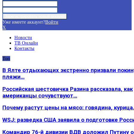
Уже имеете аккаунт?
Войти
X
Новости
ТВ Онлайн
Контакты
Топ
В Ялте отдыхающих экстренно призвали покин
пляжи…
Российская шестовичка Разина рассказала, как
американцы сочувствуют…
Почему растут цены на мясо: говядина, курица
WSJ: разведка США заявила о подготовке Росс
Командир 76-й дивизии ВДВ доложил Путину 