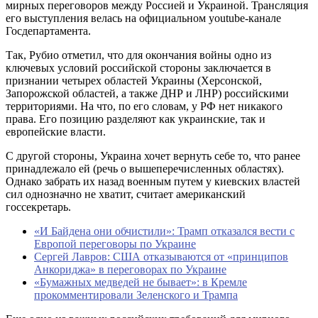
мирных переговоров между Россией и Украиной. Трансляция
его выступления велась на официальном youtube-канале
Госдепартамента.
Так, Рубио отметил, что для окончания войны одно из
ключевых условий российской стороны заключается в
признании четырех областей Украины (Херсонской,
Запорожской областей, а также ДНР и ЛНР) российскими
территориями. На что, по его словам, у РФ нет никакого
права. Его позицию разделяют как украинские, так и
европейские власти.
С другой стороны, Украина хочет вернуть себе то, что ранее
принадлежало ей (речь о вышеперечисленных областях).
Однако забрать их назад военным путем у киевских властей
сил однозначно не хватит, считает американский
госсекретарь.
«И Байдена они обчистили»: Трамп отказался вести с
Европой переговоры по Украине
Сергей Лавров: США отказываются от «принципов
Анкориджа» в переговорах по Украине
«Бумажных медведей не бывает»: в Кремле
прокомментировали Зеленского и Трампа