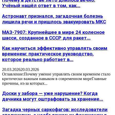
Почему в детстве лето длилось вечно:
Учёный нашёл ответ в том, как...
Астронавт признался, загадочная болезнь
лишила речи и пришлось эвакуировать МКС
МАЗ-7907: Крупнейшее в мире 24 колесное
шасси, созданное в СССР для ракет...
Как научиться эффективно управлять своим
временем: практическое руководство,
которое реально работает в...
20.03.2026
20.03.2026
Оглавление:Почему умение управлять своим временем стало
критически важным навыком в современном миреГлавные
причины, из-за которых...
Доски у забора — уже нарушение? Когда
дачника могут оштрафовать за хранение...
Загадка черных саркофагов: исследователи