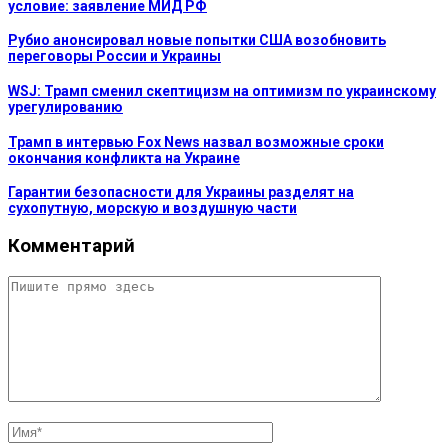
условие: заявление МИД РФ
Рубио анонсировал новые попытки США возобновить
переговоры России и Украины
WSJ: Трамп сменил скептицизм на оптимизм по украинскому
урегулированию
Трамп в интервью Fox News назвал возможные сроки
окончания конфликта на Украине
Гарантии безопасности для Украины разделят на
сухопутную, морскую и воздушную части
Комментарий