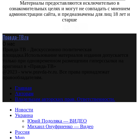
Материалы предоставляются исключительно в
ознакомительных целях и могут не совпадать с мнением
администрации сайта, и предназначены для лиц 18 лет и
старше
Правда-ТВ.ru
О нас
Правда-ТВ - Дискуссионно политическая
площадка.Использование материалов издания допускается
только при одновременном размещении гиперссылки на
оригинал в «Правда-ТВ»
@2023 - www.pravda-tv.ru. Все права принадлежат
правообладателям.
Главная
Авторам
Владельцам авторских прав. Ответственности.
Новости
Украина
Юрий Подоляка — ВИДЕО
Михаил Онуфриенко — Видео
Россия
Мир