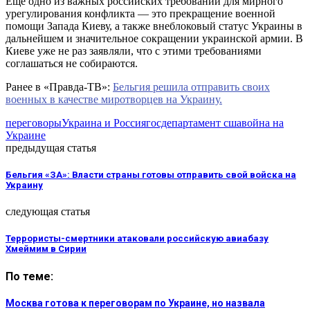
Еще одно из важных российских требований для мирного
урегулирования конфликта — это прекращение военной
помощи Запада Киеву, а также внеблоковый статус Украины в
дальнейшем и значительное сокращении украинской армии. В
Киеве уже не раз заявляли, что с этими требованиями
соглашаться не собираются.
Ранее в «Правда-ТВ»:
Бельгия решила отправить своих
военных в качестве миротворцев на Украину.
переговоры
Украина и Россия
госдепартамент сша
война на
Украине
предыдущая статья
Бельгия «ЗА»: Власти страны готовы отправить свой войска на
Украину
следующая статья
Террористы-смертники атаковали российскую авиабазу
Хмеймим в Сирии
По теме:
Москва готова к переговорам по Украине, но назвала