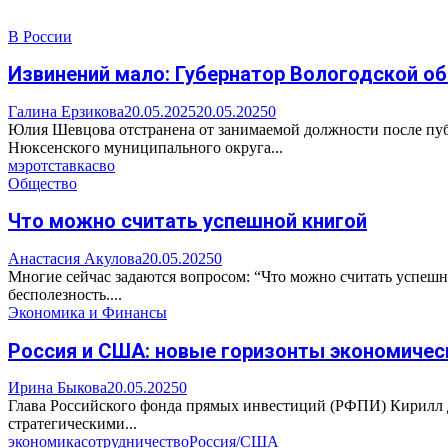
В России
Извинений мало: Губернатор Вологодской о
Галина Ерзикова
20.05.2025
20.05.2025
0
Юлия Шевцова отстранена от занимаемой должности после пуб
Нюксенского муниципального округа...
мэр
отставка
сво
Общество
Что можно считать успешной книгой
Анастасия Акулова
20.05.2025
0
Многие сейчас задаются вопросом: “Что можно считать успешно
бесполезность....
Экономика и Финансы
Россия и США: новые горизонты экономичес
Ирина Быкова
20.05.2025
0
Глава Российского фонда прямых инвестиций (РФПИ) Кирилл Д
стратегическими...
экономика
сотрудничество
Россия/США