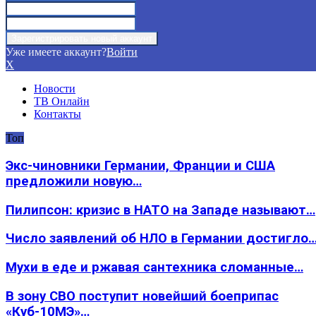
Уже имеете аккаунт?
Войти
X
Новости
ТВ Онлайн
Контакты
Топ
Экс-чиновники Германии, Франции и США
предложили новую…
Пилипсон: кризис в НАТО на Западе называют…
Число заявлений об НЛО в Германии достигло
Мухи в еде и ржавая сантехника сломанные…
В зону СВО поступит новейший боеприпас
«Куб-10МЭ»…