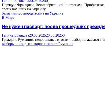
Галина Ерзикова
20.05.2025
0
Наряду с Францией, Великобританией и странами Прибалтики б
своих военных на Украину...
бельгия
миротворцы
война на Украине
В Мире
Не нужен паспорт: после прошедших президе
Галина Ерзикова
20.05.2025
20.05.2025
0
Граждане Румынии, недовольные итогами выборов, желают покин
выборы президента
акции протеста
Румыния