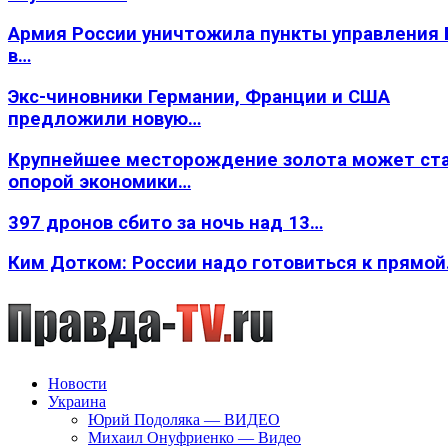
Армия России уничтожила пункты управления
в…
Экс-чиновники Германии, Франции и США
предложили новую…
Крупнейшее месторождение золота может ст
опорой экономики…
397 дронов сбито за ночь над 13…
Ким Дотком: России надо готовиться к прямо
Новости
Украина
Юрий Подоляка — ВИДЕО
Михаил Онуфриенко — Видео