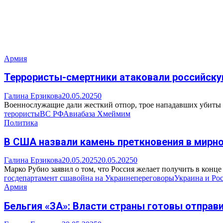
Армия
Террористы-смертники атаковали российску
Галина Ерзикова
20.05.2025
0
Военнослужащие дали жесткий отпор, трое нападавших убиты на 
терористы
ВС РФ
Авиабаза Хмеймим
Политика
В США назвали камень преткновения в мирно
Галина Ерзикова
20.05.2025
20.05.2025
0
Марко Рубио заявил о том, что Россия желает получить в конце 
госдепартамент сша
война на Украине
переговоры
Украина и Ро
Армия
Бельгия «ЗА»: Власти страны готовы отправи