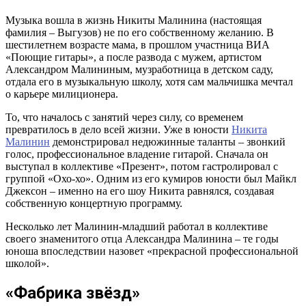
Музыка вошла в жизнь Никиты Малинина (настоящая
фамилия – Выгузов) не по его собственному желанию. В
шестилетнем возрасте мама, в прошлом участница ВИА
«Поющие гитары», а после развода с мужем, артистом
Александром Малининым, музработница в детском саду,
отдала его в музыкальную школу, хотя сам мальчишка мечтал
о карьере милиционера.
То, что началось с занятий через силу, со временем
превратилось в дело всей жизни. Уже в юности
Никита
Малинин
демонстрировал недюжинные таланты – звонкий
голос, профессиональное владение гитарой. Сначала он
выступал в коллективе «Презент», потом гастролировал с
группой «Охо-хо». Одним из его кумиров юности был Майкл
Джексон – именно на его шоу Никита равнялся, создавая
собственную концертную программу.
Несколько лет Малинин-младший работал в коллективе
своего знаменитого отца Александра Малинина – те годы
юноша впоследствии назовет «прекрасной профессиональной
школой».
«Фабрика звёзд»