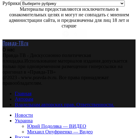
Рубрики
Материалы предоставляются исключительно в
ознакомительных целях и могут не совпадать с мнением
администрации сайта, и предназначены для лиц 18 лет и
старше
Правда-ТВ.ru
О нас
Правда-ТВ - Дискуссионно политическая
площадка.Использование материалов издания допускается
только при одновременном размещении гиперссылки на
оригинал в «Правда-ТВ»
@2023 - www.pravda-tv.ru. Все права принадлежат
правообладателям.
Главная
Авторам
Владельцам авторских прав. Ответственности.
Новости
Украина
Юрий Подоляка — ВИДЕО
Михаил Онуфриенко — Видео
Россия