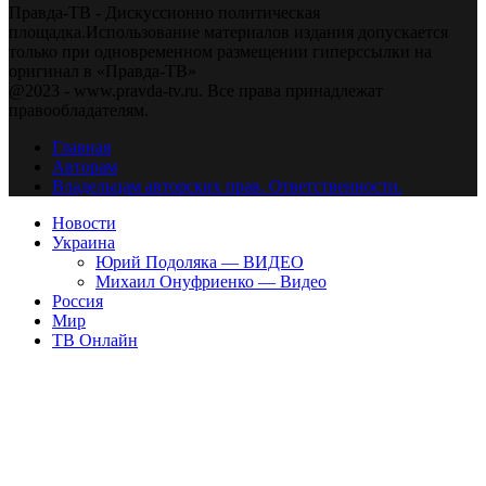
Правда-ТВ - Дискуссионно политическая
площадка.Использование материалов издания допускается
только при одновременном размещении гиперссылки на
оригинал в «Правда-ТВ»
@2023 - www.pravda-tv.ru. Все права принадлежат
правообладателям.
Главная
Авторам
Владельцам авторских прав. Ответственности.
Новости
Украина
Юрий Подоляка — ВИДЕО
Михаил Онуфриенко — Видео
Россия
Мир
ТВ Онлайн