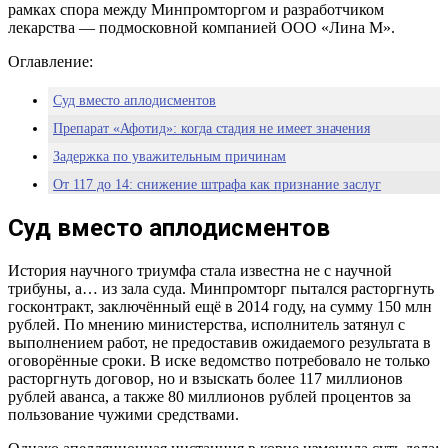
рамках спора между Минпромторгом и разработчиком
лекарства — подмосковной компанией ООО «Лина М».
Оглавление:
Суд вместо аплодисментов
Препарат «Афотид»: когда стадия не имеет значения
Задержка по уважительным причинам
От 117 до 14: снижение штрафа как признание заслуг
Вместо послесловия: когда прорыв начинается в суде
Суд вместо аплодисментов
История научного триумфа стала известна не с научной
трибуны, а… из зала суда. Минпромторг пытался расторгнуть
госконтракт, заключённый ещё в 2014 году, на сумму 150 млн
рублей. По мнению министерства, исполнитель затянул с
выполнением работ, не предоставив ожидаемого результата в
оговорённые сроки. В иске ведомство потребовало не только
расторгнуть договор, но и взыскать более 117 миллионов
рублей аванса, а также 80 миллионов рублей процентов за
пользование чужими средствами.