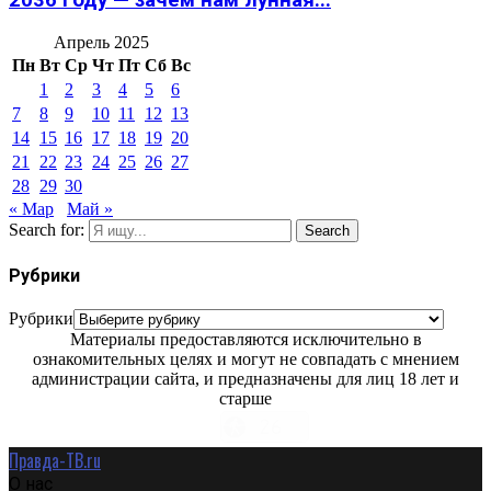
2036 году — зачем нам лунная...
Апрель 2025
Пн
Вт
Ср
Чт
Пт
Сб
Вс
1
2
3
4
5
6
7
8
9
10
11
12
13
14
15
16
17
18
19
20
21
22
23
24
25
26
27
28
29
30
« Мар
Май »
Search for:
Search
Рубрики
Рубрики
Материалы предоставляются исключительно в
ознакомительных целях и могут не совпадать с мнением
администрации сайта, и предназначены для лиц 18 лет и
старше
Правда-ТВ.ru
О нас