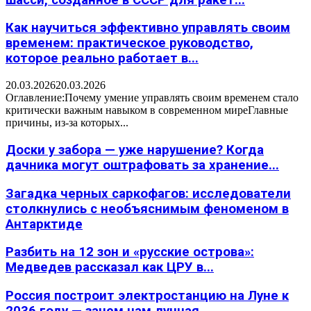
Как научиться эффективно управлять своим
временем: практическое руководство,
которое реально работает в...
20.03.2026
20.03.2026
Оглавление:Почему умение управлять своим временем стало
критически важным навыком в современном миреГлавные
причины, из-за которых...
Доски у забора — уже нарушение? Когда
дачника могут оштрафовать за хранение...
Загадка черных саркофагов: исследователи
столкнулись с необъяснимым феноменом в
Антарктиде
Разбить на 12 зон и «русские острова»:
Медведев рассказал как ЦРУ в...
Россия построит электростанцию на Луне к