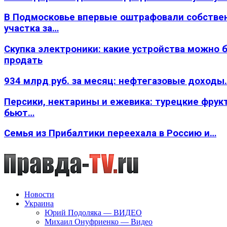
В Подмосковье впервые оштрафовали собстве
участка за…
Скупка электроники: какие устройства можно 
продать
934 млрд руб. за месяц: нефтегазовые доходы
Персики, нектарины и ежевика: турецкие фрук
бьют…
Семья из Прибалтики переехала в Россию и…
Новости
Украина
Юрий Подоляка — ВИДЕО
Михаил Онуфриенко — Видео