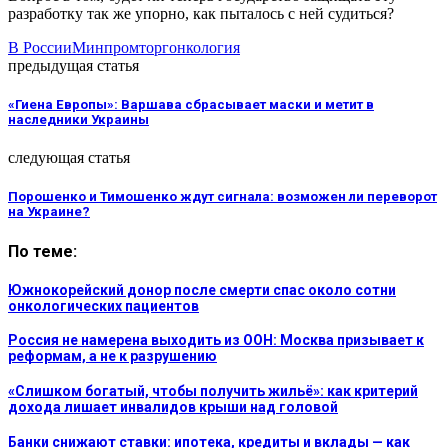
разработку так же упорно, как пыталось с ней судиться?
В России
Минпромторг
онкология
предыдущая статья
«Гиена Европы»: Варшава сбрасывает маски и метит в
наследники Украины
следующая статья
Порошенко и Тимошенко ждут сигнала: возможен ли переворот
на Украине?
По теме:
Южнокорейский донор после смерти спас около сотни
онкологических пациентов
Россия не намерена выходить из ООН: Москва призывает к
реформам, а не к разрушению
«Слишком богатый, чтобы получить жильё»: как критерий
дохода лишает инвалидов крыши над головой
Банки снижают ставки: ипотека, кредиты и вклады — как