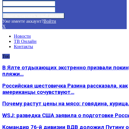
Уже имеете аккаунт?
Войти
X
Новости
ТВ Онлайн
Контакты
Топ
В Ялте отдыхающих экстренно призвали покин
пляжи…
Российская шестовичка Разина рассказала, как
американцы сочувствуют…
Почему растут цены на мясо: говядина, курица
WSJ: разведка США заявила о подготовке Росс
Командир 76-й дивизии ВДВ доложил Путину 