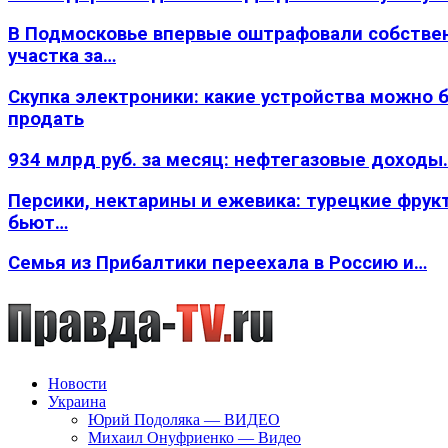
В Подмосковье впервые оштрафовали собстве
участка за…
Скупка электроники: какие устройства можно 
продать
934 млрд руб. за месяц: нефтегазовые доходы
Персики, нектарины и ежевика: турецкие фрук
бьют…
Семья из Прибалтики переехала в Россию и…
Новости
Украина
Юрий Подоляка — ВИДЕО
Михаил Онуфриенко — Видео