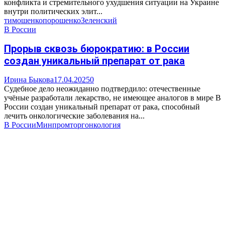
конфликта и стремительного ухудшения ситуации на Украине
внутри политических элит...
тимошенко
порошенко
Зеленский
В России
Прорыв сквозь бюрократию: в России
создан уникальный препарат от рака
Ирина Быкова
17.04.2025
0
Судебное дело неожиданно подтвердило: отечественные
учёные разработали лекарство, не имеющее аналогов в мире В
России создан уникальный препарат от рака, способный
лечить онкологические заболевания на...
В России
Минпромторг
онкология