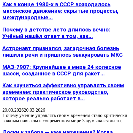
Как в конце 1980-х в СССР возродилось
масонское движение: скрытые процессы,
международные...
Почему в детстве лето длилось вечно:
Учёный нашёл ответ в том, как...
Астронавт признался, загадочная болезнь
лишила речи и пришлось эвакуировать МКС
МАЗ-7907: Крупнейшее в мире 24 колесное
шасси, созданное в СССР для ракет...
Как научиться эффективно управлять своим
временем: практическое руководство,
которое реально работает в...
20.03.2026
20.03.2026
Почему умение управлять своим временем стало критически
важным навыком в современном мире Задумывался ли ты,...
Доски у забора — уже нарушение? Когда