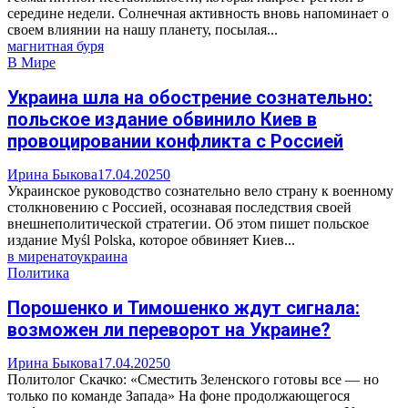
середине недели. Солнечная активность вновь напоминает о
своем влиянии на нашу планету, посылая...
магнитная буря
В Мире
Украина шла на обострение сознательно:
польское издание обвинило Киев в
провоцировании конфликта с Россией
Ирина Быкова
17.04.2025
0
Украинское руководство сознательно вело страну к военному
столкновению с Россией, осознавая последствия своей
внешнеполитической стратегии. Об этом пишет польское
издание Myśl Polska, которое обвиняет Киев...
в мире
нато
украина
Политика
Порошенко и Тимошенко ждут сигнала:
возможен ли переворот на Украине?
Ирина Быкова
17.04.2025
0
Политолог Скачко: «Сместить Зеленского готовы все — но
только по команде Запада» На фоне продолжающегося