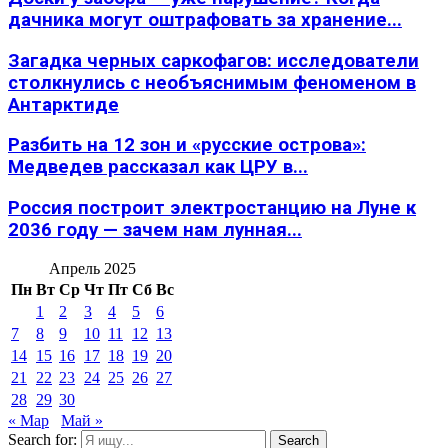
дачника могут оштрафовать за хранение...
Загадка черных саркофагов: исследователи
столкнулись с необъяснимым феноменом в
Антарктиде
Разбить на 12 зон и «русские острова»:
Медведев рассказал как ЦРУ в...
Россия построит электростанцию на Луне к
2036 году — зачем нам лунная...
Апрель 2025
Пн
Вт
Ср
Чт
Пт
Сб
Вс
1
2
3
4
5
6
7
8
9
10
11
12
13
14
15
16
17
18
19
20
21
22
23
24
25
26
27
28
29
30
« Мар
Май »
Search for:
Search