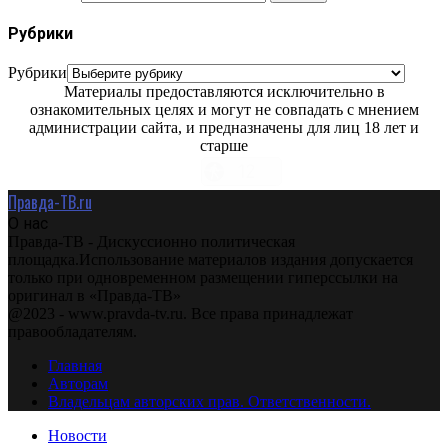
Рубрики
Рубрики
Материалы предоставляются исключительно в
ознакомительных целях и могут не совпадать с мнением
администрации сайта, и предназначены для лиц 18 лет и
старше
Правда-ТВ.ru
О нас
Правда-ТВ - Дискуссионно политическая
площадка.Использование материалов издания допускается
только при одновременном размещении гиперссылки на
оригинал в «Правда-ТВ»
@2023 - www.pravda-tv.ru. Все права принадлежат
правообладателям.
Главная
Авторам
Владельцам авторских прав. Ответственности.
Новости