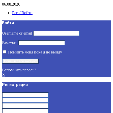
06.08.2026
Рег. / Войти
Войти
Username or email
Password
Помнить меня пока я не выйду
Вспомнить пароль?
X
Регистрация