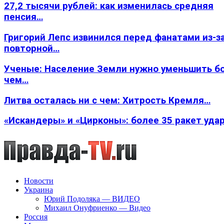
27,2 тысячи рублей: как изменилась средняя
пенсия…
Григорий Лепс извинился перед фанатами из-з
повторной…
Ученые: Население Земли нужно уменьшить б
чем…
Литва осталась ни с чем: Хитрость Кремля…
«Искандеры» и «Цирконы»: более 35 ракет уда
Новости
Украина
Юрий Подоляка — ВИДЕО
Михаил Онуфриенко — Видео
Россия