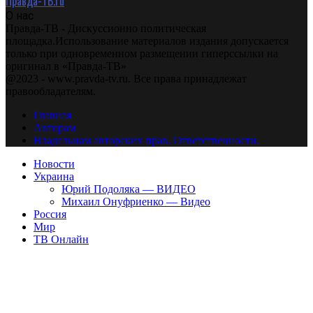
Правда-ТВ.ru
О нас
Правда-ТВ - Дискуссионно политическая
площадка.Использование материалов издания допускается
только при одновременном размещении гиперссылки на
оригинал в «Правда-ТВ»
@2023 - www.pravda-tv.ru. Все права принадлежат
правообладателям.
Главная
Авторам
Владельцам авторских прав. Ответственности.
Новости
Украина
Юрий Подоляка — ВИДЕО
Михаил Онуфриенко — Видео
Россия
Мир
ТВ Онлайн