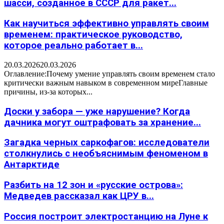
шасси, созданное в СССР для ракет...
Как научиться эффективно управлять своим
временем: практическое руководство,
которое реально работает в...
20.03.2026
20.03.2026
Оглавление:Почему умение управлять своим временем стало
критически важным навыком в современном миреГлавные
причины, из-за которых...
Доски у забора — уже нарушение? Когда
дачника могут оштрафовать за хранение...
Загадка черных саркофагов: исследователи
столкнулись с необъяснимым феноменом в
Антарктиде
Разбить на 12 зон и «русские острова»:
Медведев рассказал как ЦРУ в...
Россия построит электростанцию на Луне к