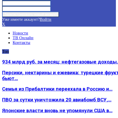
Уже имеете аккаунт?
Войти
X
Новости
ТВ Онлайн
Контакты
Топ
934 млрд руб. за месяц: нефтегазовые доходы
Персики, нектарины и ежевика: турецкие фрук
бьют…
Семья из Прибалтики переехала в Россию и…
ПВО за сутки уничтожила 20 авиабомб ВСУ,…
Японские власти вновь не упомянули США в…