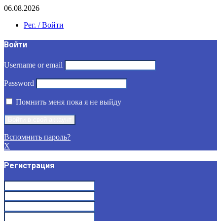
06.08.2026
Рег. / Войти
Войти
Username or email
Password
Помнить меня пока я не выйду
Вспомнить пароль?
X
Регистрация