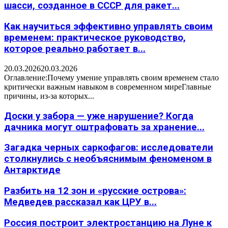
шасси, созданное в СССР для ракет...
Как научиться эффективно управлять своим
временем: практическое руководство,
которое реально работает в...
20.03.2026
20.03.2026
Оглавление:Почему умение управлять своим временем стало
критически важным навыком в современном миреГлавные
причины, из-за которых...
Доски у забора — уже нарушение? Когда
дачника могут оштрафовать за хранение...
Загадка черных саркофагов: исследователи
столкнулись с необъяснимым феноменом в
Антарктиде
Разбить на 12 зон и «русские острова»:
Медведев рассказал как ЦРУ в...
Россия построит электростанцию на Луне к