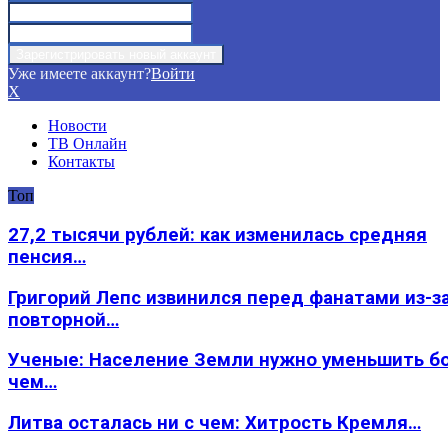
Уже имеете аккаунт?
Войти
X
Новости
ТВ Онлайн
Контакты
Топ
27,2 тысячи рублей: как изменилась средняя
пенсия…
Григорий Лепс извинился перед фанатами из-з
повторной…
Ученые: Население Земли нужно уменьшить б
чем…
Литва осталась ни с чем: Хитрость Кремля…