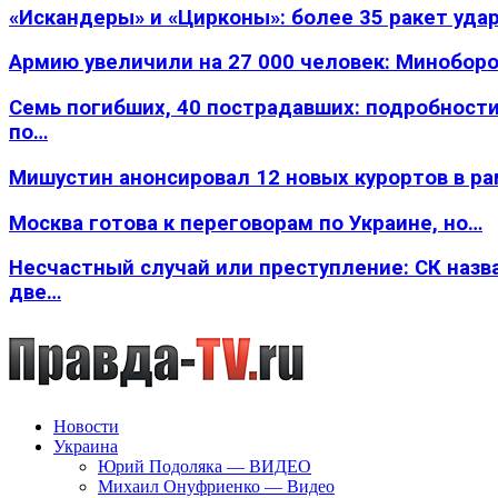
«Искандеры» и «Цирконы»: более 35 ракет уда
Армию увеличили на 27 000 человек: Минобор
Семь погибших, 40 пострадавших: подробности
по…
Мишустин анонсировал 12 новых курортов в р
Москва готова к переговорам по Украине, но…
Несчастный случай или преступление: СК назв
две…
Новости
Украина
Юрий Подоляка — ВИДЕО
Михаил Онуфриенко — Видео