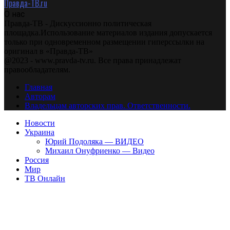
Правда-ТВ.ru
О нас
Правда-ТВ - Дискуссионно политическая
площадка.Использование материалов издания допускается
только при одновременном размещении гиперссылки на
оригинал в «Правда-ТВ»
@2023 - www.pravda-tv.ru. Все права принадлежат
правообладателям.
Главная
Авторам
Владельцам авторских прав. Ответственности.
Новости
Украина
Юрий Подоляка — ВИДЕО
Михаил Онуфриенко — Видео
Россия
Мир
ТВ Онлайн