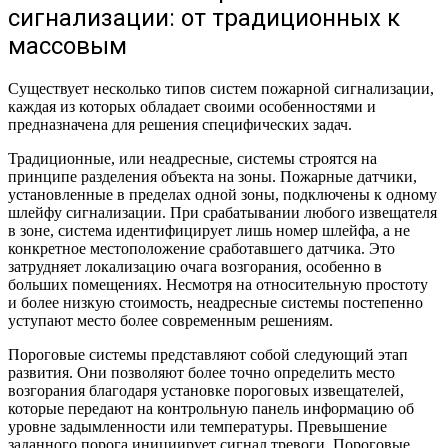
“Интернет вещей” и будущее пожарной безопасности
сигнализации: от традиционных к
массовым
Существует несколько типов систем пожарной сигнализации,
каждая из которых обладает своими особенностями и
предназначена для решения специфических задач.
Традиционные, или неадресные, системы строятся на
принципе разделения объекта на зоны. Пожарные датчики,
установленные в пределах одной зоны, подключены к одному
шлейфу сигнализации. При срабатывании любого извещателя
в зоне, система идентифицирует лишь номер шлейфа, а не
конкретное местоположение сработавшего датчика. Это
затрудняет локализацию очага возгорания, особенно в
больших помещениях. Несмотря на относительную простоту
и более низкую стоимость, неадресные системы постепенно
уступают место более современным решениям.
Пороговые системы представляют собой следующий этап
развития. Они позволяют более точно определить место
возгорания благодаря установке пороговых извещателей,
которые передают на контрольную панель информацию об
уровне задымленности или температуры. Превышение
заданного порога инициирует сигнал тревоги. Пороговые