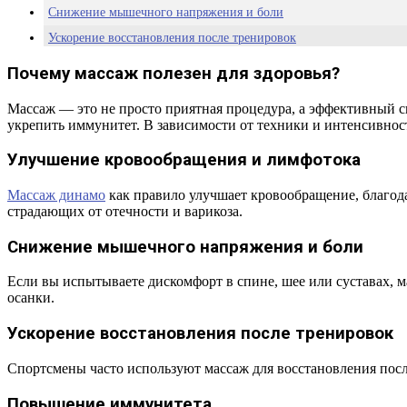
Снижение мышечного напряжения и боли
Ускорение восстановления после тренировок
Повышение иммунитета
Почему массаж полезен для здоровья?
Улучшение сна
Массаж — это не просто приятная процедура, а эффективный с
Борьба со стрессом и тревожностью
укрепить иммунитет. В зависимости от техники и интенсивност
Улучшение состояния кожи
Улучшение кровообращения и лимфотока
Нормализация артериального давления
Повышение концентрации и работоспособности
Массаж динамо
как правило улучшает кровообращение, благода
страдающих от отечности и варикоза.
Улучшение пищеварения
Заключение
Снижение мышечного напряжения и боли
Часто задаваемые вопросы
Если вы испытываете дискомфорт в спине, шее или суставах, 
осанки.
Ускорение восстановления после тренировок
Спортсмены часто используют массаж для восстановления посл
Повышение иммунитета