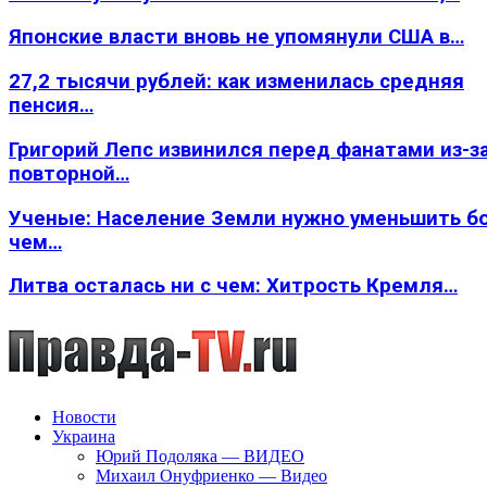
Японские власти вновь не упомянули США в…
27,2 тысячи рублей: как изменилась средняя
пенсия…
Григорий Лепс извинился перед фанатами из-з
повторной…
Ученые: Население Земли нужно уменьшить б
чем…
Литва осталась ни с чем: Хитрость Кремля…
Новости
Украина
Юрий Подоляка — ВИДЕО
Михаил Онуфриенко — Видео