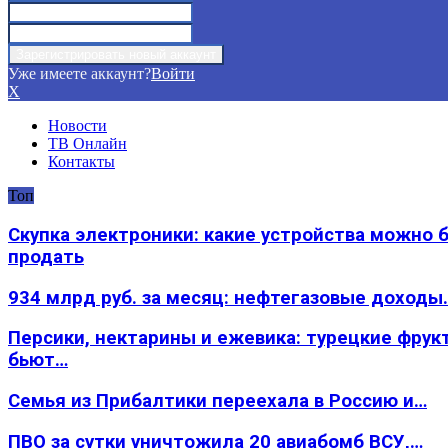
Уже имеете аккаунт?
Войти
X
Новости
ТВ Онлайн
Контакты
Топ
Скупка электроники: какие устройства можно 
продать
934 млрд руб. за месяц: нефтегазовые доходы
Персики, нектарины и ежевика: турецкие фрук
бьют…
Семья из Прибалтики переехала в Россию и…
ПВО за сутки уничтожила 20 авиабомб ВСУ,…