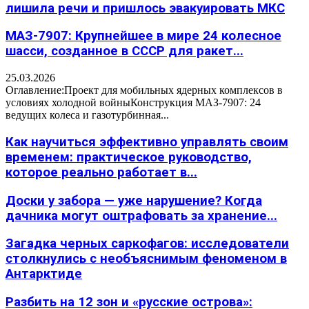
лишила речи и пришлось эвакуировать МКС
МАЗ-7907: Крупнейшее в мире 24 колесное
шасси, созданное в СССР для ракет...
25.03.2026
Оглавление:Проект для мобильных ядерных комплексов в
условиях холодной войныКонструкция МАЗ-7907: 24
ведущих колеса и газотурбинная...
Как научиться эффективно управлять своим
временем: практическое руководство,
которое реально работает в...
Доски у забора — уже нарушение? Когда
дачника могут оштрафовать за хранение...
Загадка черных саркофагов: исследователи
столкнулись с необъяснимым феноменом в
Антарктиде
Разбить на 12 зон и «русские острова»: