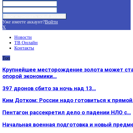
Уже имеете аккаунт?
Войти
X
Новости
ТВ Онлайн
Контакты
Топ
Крупнейшее месторождение золота может ст
опорой экономики…
397 дронов сбито за ночь над 13…
Ким Дотком: России надо готовиться к прямо
Пентагон рассекретил дело о падении НЛО с…
Начальная военная подготовка и новый предм