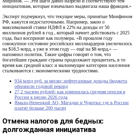
Миронов. — Эти шаги давно назрели и соответствуют тем
инициативам, которые изначально выдвигала наша фракция.»
Эксперт подчеркнул, что текущие меры, принятые Минфином
РФ, кажутся недостаточными. Например, закон о
максимальной ставке НДФЛ в 22% на доходы от 50
миллионов рублей в год , который начнет действовать с 2025
года, был воспринят как полумера. «В прошлом году
совокупное состояние российских миллиардеров увеличилось
на $18,5 млрд, а уже в этом году — ещё на $8 млрд,» —
напомнил политик. Такие цифры говорят о том, что
богатейшие граждане страны продолжают процветать, в то
время как средний класс и малоимущие категории населения
сталкиваются с экономическими трудностями.
934 млрд руб. за месяц: нефтегазовые доходы бюджета
обновили годовой рекорд
27,2 тысячи рублей: как изменилась средняя пенсия в
России к июлю 2026 года
Ямало-Ненецкий АО, Магадан и Чукотка: где в России
платят больше 200 тысяч
Отмена налогов для бедных:
долгожданная инициатива