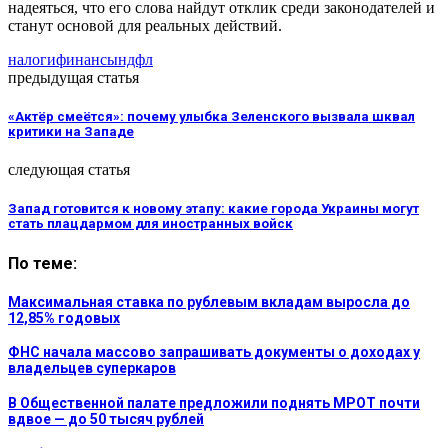
надеяться, что его слова найдут отклик среди законодателей и
станут основой для реальных действий.
налоги
финансы
ндфл
предыдущая статья
«Актёр смеётся»: почему улыбка Зеленского вызвала шквал
критики на Западе
следующая статья
Запад готовится к новому этапу: какие города Украины могут
стать плацдармом для иностранных войск
По теме:
Максимальная ставка по рублевым вкладам выросла до
12,85% годовых
ФНС начала массово запрашивать документы о доходах у
владельцев суперкаров
В Общественной палате предложили поднять МРОТ почти
вдвое — до 50 тысяч рублей