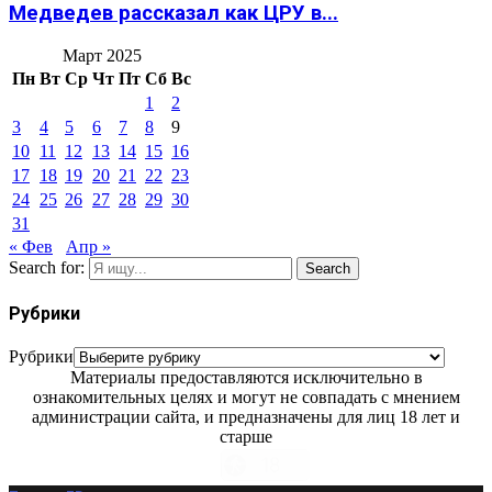
Медведев рассказал как ЦРУ в...
Март 2025
Пн
Вт
Ср
Чт
Пт
Сб
Вс
1
2
3
4
5
6
7
8
9
10
11
12
13
14
15
16
17
18
19
20
21
22
23
24
25
26
27
28
29
30
31
« Фев
Апр »
Search for:
Search
Рубрики
Рубрики
Материалы предоставляются исключительно в
ознакомительных целях и могут не совпадать с мнением
администрации сайта, и предназначены для лиц 18 лет и
старше