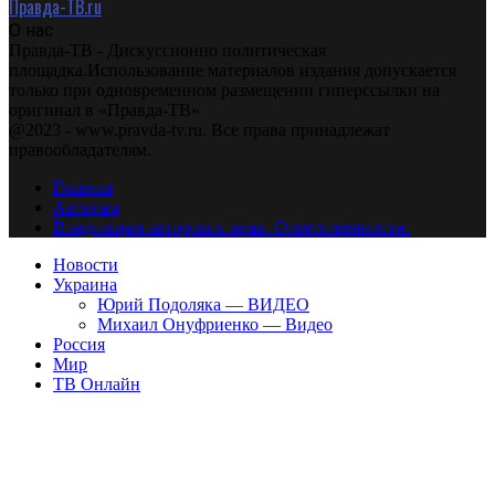
Правда-ТВ.ru
О нас
Правда-ТВ - Дискуссионно политическая
площадка.Использование материалов издания допускается
только при одновременном размещении гиперссылки на
оригинал в «Правда-ТВ»
@2023 - www.pravda-tv.ru. Все права принадлежат
правообладателям.
Главная
Авторам
Владельцам авторских прав. Ответственности.
Новости
Украина
Юрий Подоляка — ВИДЕО
Михаил Онуфриенко — Видео
Россия
Мир
ТВ Онлайн