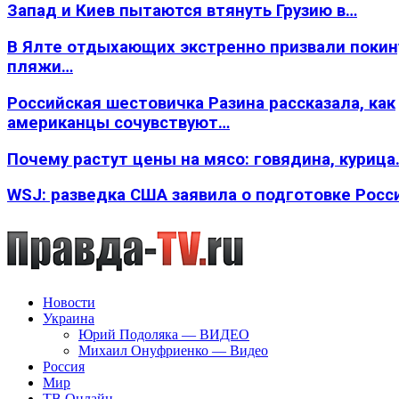
Запад и Киев пытаются втянуть Грузию в…
В Ялте отдыхающих экстренно призвали покин
пляжи…
Российская шестовичка Разина рассказала, как
американцы сочувствуют…
Почему растут цены на мясо: говядина, курица
WSJ: разведка США заявила о подготовке Росс
Новости
Украина
Юрий Подоляка — ВИДЕО
Михаил Онуфриенко — Видео
Россия
Мир
ТВ Онлайн