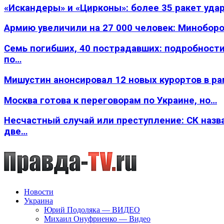
«Искандеры» и «Цирконы»: более 35 ракет уда
Армию увеличили на 27 000 человек: Минобор
Семь погибших, 40 пострадавших: подробности
по…
Мишустин анонсировал 12 новых курортов в р
Москва готова к переговорам по Украине, но…
Несчастный случай или преступление: СК назв
две…
Новости
Украина
Юрий Подоляка — ВИДЕО
Михаил Онуфриенко — Видео