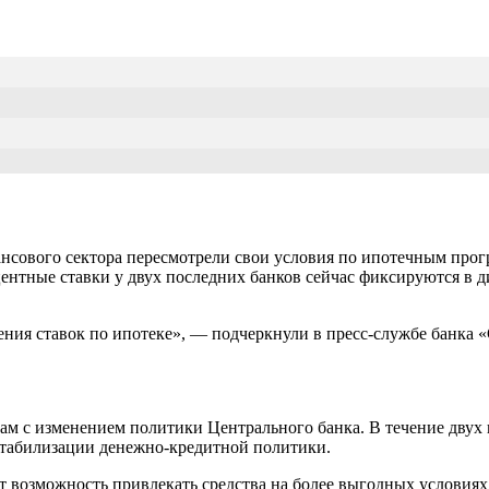
ансового сектора пересмотрели свои условия по ипотечным про
тные ставки у двух последних банков сейчас фиксируются в ди
ия ставок по ипотеке», — подчеркнули в пресс-службе банка «
 с изменением политики Центрального банка. В течение двух п
 стабилизации денежно-кредитной политики.
т возможность привлекать средства на более выгодных условиях