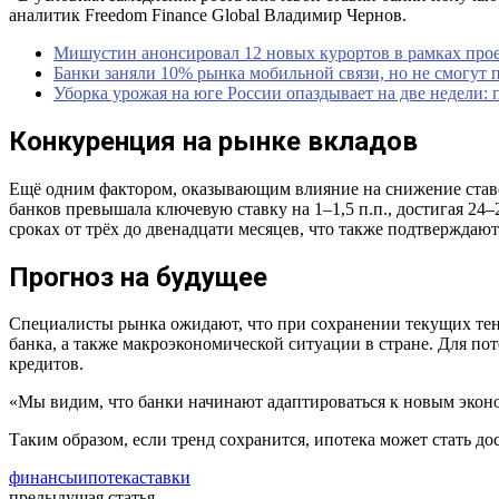
аналитик Freedom Finance Global Владимир Чернов.
Мишустин анонсировал 12 новых курортов в рамках прое
Банки заняли 10% рынка мобильной связи, но не смогут 
Уборка урожая на юге России опаздывает на две недели: 
Конкуренция на рынке вкладов
Ещё одним фактором, оказывающим влияние на снижение ставок
банков превышала ключевую ставку на 1–1,5 п.п., достигая 24–
сроках от трёх до двенадцати месяцев, что также подтвержда
Прогноз на будущее
Специалисты рынка ожидают, что при сохранении текущих тен
банка, а также макроэкономической ситуации в стране. Для п
кредитов.
«Мы видим, что банки начинают адаптироваться к новым экон
Таким образом, если тренд сохранится, ипотека может стать д
финансы
ипотека
ставки
предыдущая статья