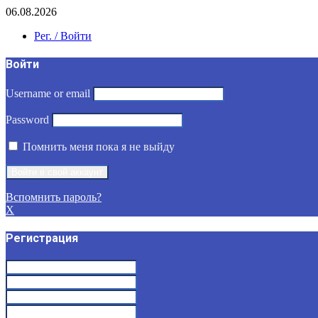
06.08.2026
Рег. / Войти
Войти
Username or email
Password
Помнить меня пока я не выйду
Вспомнить пароль?
X
Регистрация