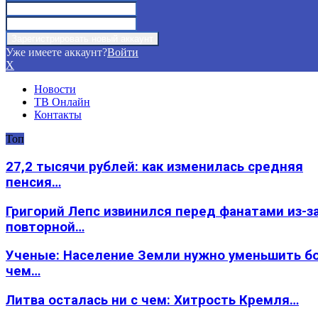
Уже имеете аккаунт?
Войти
X
Новости
ТВ Онлайн
Контакты
Топ
27,2 тысячи рублей: как изменилась средняя
пенсия…
Григорий Лепс извинился перед фанатами из-з
повторной…
Ученые: Население Земли нужно уменьшить б
чем…
Литва осталась ни с чем: Хитрость Кремля…