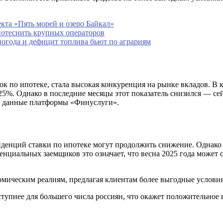
кта «Пять морей и озеро Байкал»
потеснить крупных операторов
погода и дефицит топлива бьют по аграриям
 по ипотеке, стала высокая конкуренция на рынке вкладов. В к
25%. Однако в последние месяцы этот показатель снизился — сей
ют данные платформы «Финуслуги».
денций ставки по ипотеке могут продолжить снижение. Однако 
отенциальных заемщиков это означает, что весна 2025 года мож
омическим реалиям, предлагая клиентам более выгодные услови
оступнее для большего числа россиян, что окажет положительно