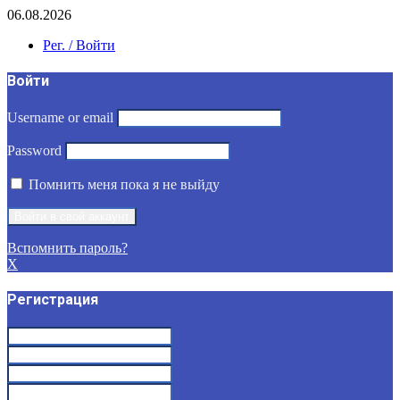
06.08.2026
Рег. / Войти
Войти
Username or email
Password
Помнить меня пока я не выйду
Вспомнить пароль?
X
Регистрация