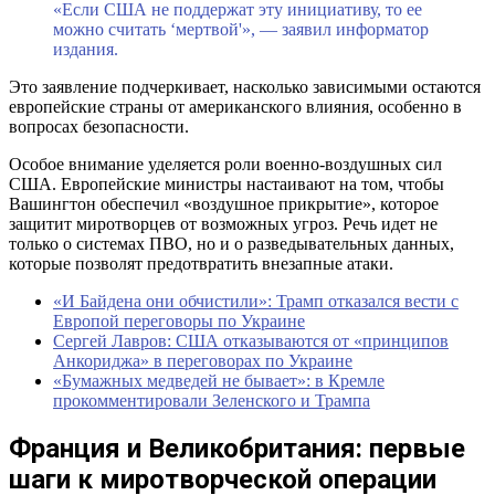
«Если США не поддержат эту инициативу, то ее
можно считать ‘мертвой'», — заявил информатор
издания.
Это заявление подчеркивает, насколько зависимыми остаются
европейские страны от американского влияния, особенно в
вопросах безопасности.
Особое внимание уделяется роли военно-воздушных сил
США. Европейские министры настаивают на том, чтобы
Вашингтон обеспечил «воздушное прикрытие», которое
защитит миротворцев от возможных угроз. Речь идет не
только о системах ПВО, но и о разведывательных данных,
которые позволят предотвратить внезапные атаки.
«И Байдена они обчистили»: Трамп отказался вести с
Европой переговоры по Украине
Сергей Лавров: США отказываются от «принципов
Анкориджа» в переговорах по Украине
«Бумажных медведей не бывает»: в Кремле
прокомментировали Зеленского и Трампа
Франция и Великобритания: первые
шаги к миротворческой операции