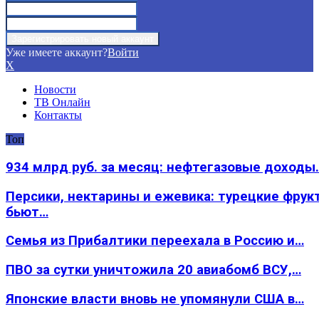
Уже имеете аккаунт?
Войти
X
Новости
ТВ Онлайн
Контакты
Топ
934 млрд руб. за месяц: нефтегазовые доходы
Персики, нектарины и ежевика: турецкие фрук
бьют…
Семья из Прибалтики переехала в Россию и…
ПВО за сутки уничтожила 20 авиабомб ВСУ,…
Японские власти вновь не упомянули США в…