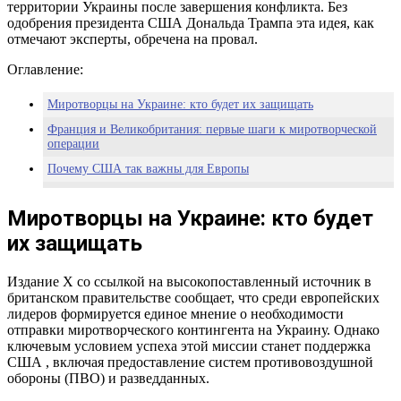
территории Украины после завершения конфликта. Без
одобрения президента США Дональда Трампа эта идея, как
отмечают эксперты, обречена на провал.
Оглавление:
Миротворцы на Украине: кто будет их защищать
Франция и Великобритания: первые шаги к миротворческой
операции
Почему США так важны для Европы
Что дальше: диалог или тупик
Миротворцы на Украине: кто будет
Заключение: время для решений
их защищать
Издание Х со ссылкой на высокопоставленный источник в
британском правительстве сообщает, что среди европейских
лидеров формируется единое мнение о необходимости
отправки миротворческого контингента на Украину. Однако
ключевым условием успеха этой миссии станет поддержка
США , включая предоставление систем противовоздушной
обороны (ПВО) и разведданных.