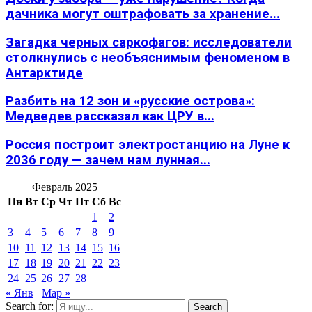
дачника могут оштрафовать за хранение...
Загадка черных саркофагов: исследователи
столкнулись с необъяснимым феноменом в
Антарктиде
Разбить на 12 зон и «русские острова»:
Медведев рассказал как ЦРУ в...
Россия построит электростанцию на Луне к
2036 году — зачем нам лунная...
Февраль 2025
Пн
Вт
Ср
Чт
Пт
Сб
Вс
1
2
3
4
5
6
7
8
9
10
11
12
13
14
15
16
17
18
19
20
21
22
23
24
25
26
27
28
« Янв
Мар »
Search for:
Search