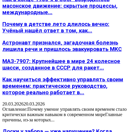
масонское движение: скрытые процессы,
международные...
Почему в детстве лето длилось вечно:
Учёный нашёл ответ в том, как...
Астронавт признался, загадочная болезнь
лишила речи и пришлось эвакуировать МКС
МАЗ-7907: Крупнейшее в мире 24 колесное
шасси, созданное в СССР для ракет...
Как научиться эффективно управлять своим
временем: практическое руководство,
которое реально работает в...
20.03.2026
20.03.2026
Оглавление:Почему умение управлять своим временем стало
критически важным навыком в современном миреГлавные
причины, из-за которых...
Доски у забора — уже нарушение? Когда