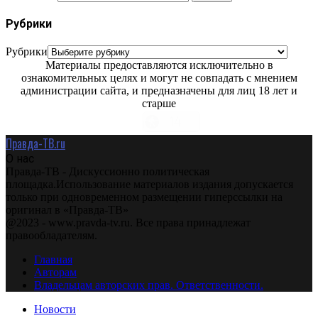
Рубрики
Рубрики
Материалы предоставляются исключительно в
ознакомительных целях и могут не совпадать с мнением
администрации сайта, и предназначены для лиц 18 лет и
старше
Правда-ТВ.ru
О нас
Правда-ТВ - Дискуссионно политическая
площадка.Использование материалов издания допускается
только при одновременном размещении гиперссылки на
оригинал в «Правда-ТВ»
@2023 - www.pravda-tv.ru. Все права принадлежат
правообладателям.
Главная
Авторам
Владельцам авторских прав. Ответственности.
Новости