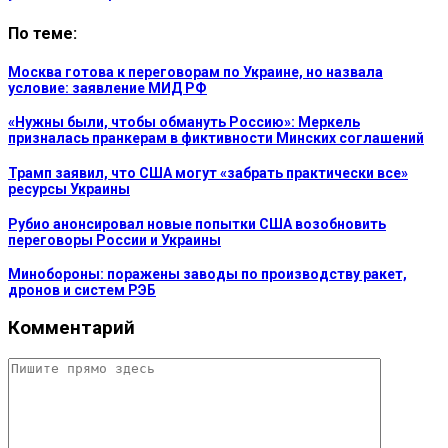
По теме:
Москва готова к переговорам по Украине, но назвала
условие: заявление МИД РФ
«Нужны были, чтобы обмануть Россию»: Меркель
призналась пранкерам в фиктивности Минских соглашений
Трамп заявил, что США могут «забрать практически все»
ресурсы Украины
Рубио анонсировал новые попытки США возобновить
переговоры России и Украины
Минобороны: поражены заводы по производству ракет,
дронов и систем РЭБ
Комментарий