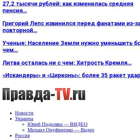
27,2 тысячи рублей: как изменилась средняя
пенсия…
Григорий Лепс извинился перед фанатами из-з
повторной…
Ученые: Население Земли нужно уменьшить б
чем…
Литва осталась ни с чем: Хитрость Кремля…
«Искандеры» и «Цирконы»: более 35 ракет уда
Новости
Украина
Юрий Подоляка — ВИДЕО
Михаил Онуфриенко — Видео
Россия