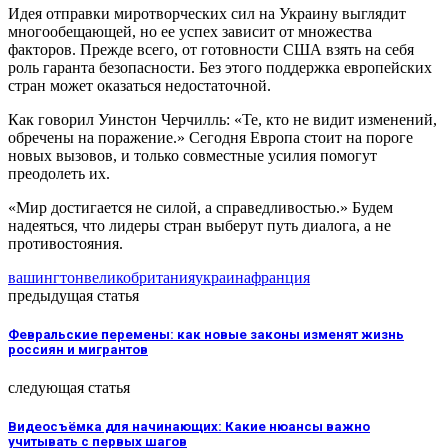
Идея отправки миротворческих сил на Украину выглядит
многообещающей, но ее успех зависит от множества
факторов. Прежде всего, от готовности США взять на себя
роль гаранта безопасности. Без этого поддержка европейских
стран может оказаться недостаточной.
Как говорил Уинстон Черчилль: «Те, кто не видит изменений,
обречены на поражение.» Сегодня Европа стоит на пороге
новых вызовов, и только совместные усилия помогут
преодолеть их.
«Мир достигается не силой, а справедливостью.» Будем
надеяться, что лидеры стран выберут путь диалога, а не
противостояния.
вашингтон
великобритания
украина
франция
предыдущая статья
Февральские перемены: как новые законы изменят жизнь
россиян и мигрантов
следующая статья
Видеосъёмка для начинающих: Какие нюансы важно
учитывать с первых шагов