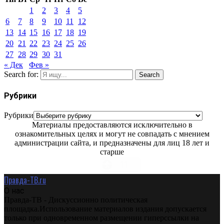
1
2
3
4
5
6
7
8
9
10
11
12
13
14
15
16
17
18
19
20
21
22
23
24
25
26
27
28
29
30
31
« Дек
Фев »
Search for:
Search
Рубрики
Рубрики
Материалы предоставляются исключительно в
ознакомительных целях и могут не совпадать с мнением
администрации сайта, и предназначены для лиц 18 лет и
старше
Правда-ТВ.ru
О нас
Правда-ТВ - Дискуссионно политическая
площадка.Использование материалов издания допускается
только при одновременном размещении гиперссылки на