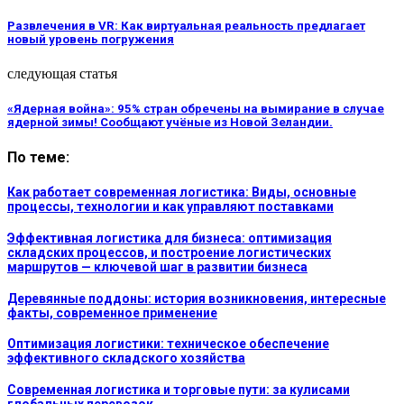
Развлечения в VR: Как виртуальная реальность предлагает
новый уровень погружения
следующая статья
«Ядерная война»: 95% стран обречены на вымирание в случае
ядерной зимы! Сообщают учёные из Новой Зеландии.
По теме:
Как работает современная логистика: Виды, основные
процессы, технологии и как управляют поставками
Эффективная логистика для бизнеса: оптимизация
складских процессов, и построение логистических
маршрутов — ключевой шаг в развитии бизнеса
Деревянные поддоны: история возникновения, интересные
факты, современное применение
Оптимизация логистики: техническое обеспечение
эффективного складского хозяйства
Современная логистика и торговые пути: за кулисами
глобальных перевозок