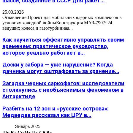
шасси, созданное в СССР для ракет...
25.03.2026
Оглавление:Проект для мобильных ядерных комплексов в
условиях холодной войныКонструкция МАЗ-7907: 24
ведущих колеса и газотурбинная...
Как научиться эффективно управлять своим
временем: практическое руководство,
которое реально работает в...
Доски у забора — уже нарушение? Когда
дачника могут оштрафовать за хранение...
Загадка черных саркофагов: исследователи
столкнулись с необъяснимым феноменом в
Антарктиде
Разбить на 12 зон и «русские острова»:
Медведев рассказал как ЦРУ в...
Январь 2025
Пн
Вт
Ср
Чт
Пт
Сб
Вс