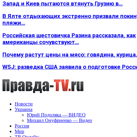
Запад и Киев пытаются втянуть Грузию в…
В Ялте отдыхающих экстренно призвали покин
пляжи…
Российская шестовичка Разина рассказала, как
американцы сочувствуют…
Почему растут цены на мясо: говядина, курица
WSJ: разведка США заявила о подготовке Росс
Новости
Украина
Юрий Подоляка — ВИДЕО
Михаил Онуфриенко — Видео
Россия
Мир
ТВ Онлайн