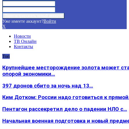
Уже имеете аккаунт?
Войти
X
Новости
ТВ Онлайн
Контакты
Топ
Крупнейшее месторождение золота может ст
опорой экономики…
397 дронов сбито за ночь над 13…
Ким Дотком: России надо готовиться к прямо
Пентагон рассекретил дело о падении НЛО с…
Начальная военная подготовка и новый предм