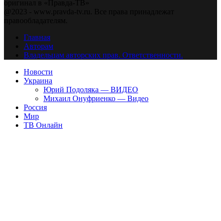
оригинал в «Правда-ТВ»
@2023 - www.pravda-tv.ru. Все права принадлежат
правообладателям.
Главная
Авторам
Владельцам авторских прав. Ответственности.
Новости
Украина
Юрий Подоляка — ВИДЕО
Михаил Онуфриенко — Видео
Россия
Мир
ТВ Онлайн