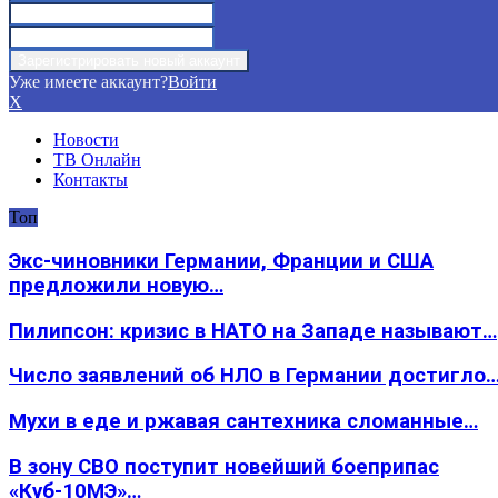
Уже имеете аккаунт?
Войти
X
Новости
ТВ Онлайн
Контакты
Топ
Экс-чиновники Германии, Франции и США
предложили новую…
Пилипсон: кризис в НАТО на Западе называют…
Число заявлений об НЛО в Германии достигло
Мухи в еде и ржавая сантехника сломанные…
В зону СВО поступит новейший боеприпас
«Куб-10МЭ»…