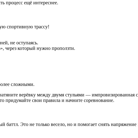
ать процесс ещё интереснее.
ую спортивную трассу!
ей, не оступаясь.
ь», через который нужно проползти.
более сложными.
атяните верёвку между двумя стульями — импровизированная се
сто придумайте свои правила и начните соревнование.
 баттл. Это не только весело, но и помогает снять напряжение