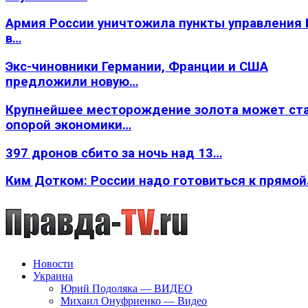
Армия России уничтожила пункты управления
в…
Экс-чиновники Германии, Франции и США
предложили новую…
Крупнейшее месторождение золота может ст
опорой экономики…
397 дронов сбито за ночь над 13…
Ким Дотком: России надо готовиться к прямо
Новости
Украина
Юрий Подоляка — ВИДЕО
Михаил Онуфриенко — Видео