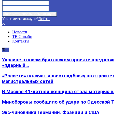
Уже имеете аккаунт?
Войти
X
Новости
ТВ Онлайн
Контакты
Топ
Украине в новом британском проекте предлож
«ядерный…
«Россети» получат инвестнадбавку на строите
магистральных сетей
В Москве 41-летняя женщина стала матерью в
Минобороны сообщило об ударе по Одесской 
Экс-чиновники Германии, Франции и США