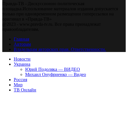
Правда-ТВ - Дискуссионно политическая
площадка.Использование материалов издания допускается
только при одновременном размещении гиперссылки на
оригинал в «Правда-ТВ»
@2023 - www.pravda-tv.ru. Все права принадлежат
правообладателям.
Главная
Авторам
Владельцам авторских прав. Ответственности.
Новости
Украина
Юрий Подоляка — ВИДЕО
Михаил Онуфриенко — Видео
Россия
Мир
ТВ Онлайн