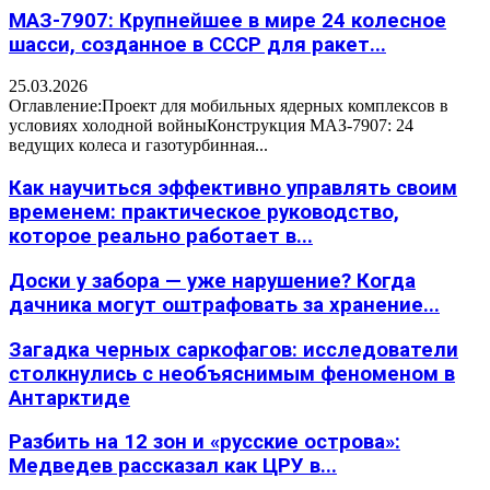
МАЗ-7907: Крупнейшее в мире 24 колесное
шасси, созданное в СССР для ракет...
25.03.2026
Оглавление:Проект для мобильных ядерных комплексов в
условиях холодной войныКонструкция МАЗ-7907: 24
ведущих колеса и газотурбинная...
Как научиться эффективно управлять своим
временем: практическое руководство,
которое реально работает в...
Доски у забора — уже нарушение? Когда
дачника могут оштрафовать за хранение...
Загадка черных саркофагов: исследователи
столкнулись с необъяснимым феноменом в
Антарктиде
Разбить на 12 зон и «русские острова»:
Медведев рассказал как ЦРУ в...