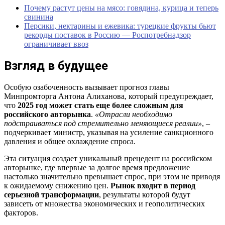
Почему растут цены на мясо: говядина, курица и теперь
свинина
Персики, нектарины и ежевика: турецкие фрукты бьют
рекорды поставок в Россию — Роспотребнадзор
ограничивает ввоз
Взгляд в будущее
Особую озабоченность вызывает прогноз главы
Минпромторга Антона Алиханова, который предупреждает,
что
2025 год может стать еще более сложным для
российского авторынка
.
«Отрасли необходимо
подстраиваться под стремительно меняющиеся реалии»
, –
подчеркивает министр, указывая на усиление санкционного
давления и общее охлаждение спроса.
Эта ситуация создает уникальный прецедент на российском
авторынке, где впервые за долгое время предложение
настолько значительно превышает спрос, при этом не приводя
к ожидаемому снижению цен.
Рынок входит в период
серьезной трансформации
, результаты которой будут
зависеть от множества экономических и геополитических
факторов.