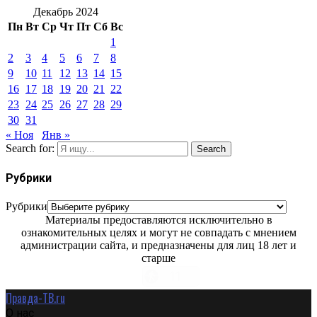
Декабрь 2024
Пн
Вт
Ср
Чт
Пт
Сб
Вс
1
2
3
4
5
6
7
8
9
10
11
12
13
14
15
16
17
18
19
20
21
22
23
24
25
26
27
28
29
30
31
« Ноя
Янв »
Search for:
Search
Рубрики
Рубрики
Материалы предоставляются исключительно в
ознакомительных целях и могут не совпадать с мнением
администрации сайта, и предназначены для лиц 18 лет и
старше
Правда-ТВ.ru
О нас