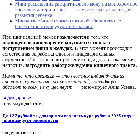
Минпросвещения раскритиковало моду на монохромное
«бежевое материнство» — это может быть опасно для
развития ребенка
Минздрав обяжет стоматологов обезболивать все
болезненные процедуры с 1 октября
Принципиальный момент заключается в том, что
полноценное пищеварение запускается только с
поступлением пищи в желудок
. В этот момент происходит
естественная выработка слюны и пищеварительных
ферментов. Избыточное потребление воды до завтрака может,
напротив,
затруднить работу желудочно-кишечного тракта
.
Помните, что организм — это сложная индивидуальная
система, и универсальных рекомендаций, подходящих
абсолютно всем, не существует
, — резюмирует Алия Усеева.
вода
здоровье
предыдущая статья
До 127 рублей за доллар может упасть курс рубля в 2025 году —
прогнозируют экономисты
следующая статья