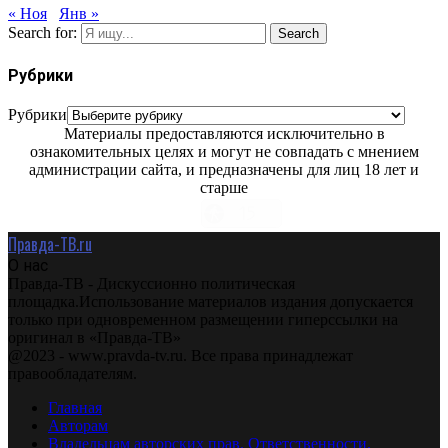
« Ноя
Янв »
Search for:
Search
Рубрики
Рубрики
Материалы предоставляются исключительно в
ознакомительных целях и могут не совпадать с мнением
администрации сайта, и предназначены для лиц 18 лет и
старше
Правда-ТВ.ru
О нас
Правда-ТВ - Дискуссионно политическая
площадка.Использование материалов издания допускается
только при одновременном размещении гиперссылки на
оригинал в «Правда-ТВ»
@2023 - www.pravda-tv.ru. Все права принадлежат
правообладателям.
Главная
Авторам
Владельцам авторских прав. Ответственности.