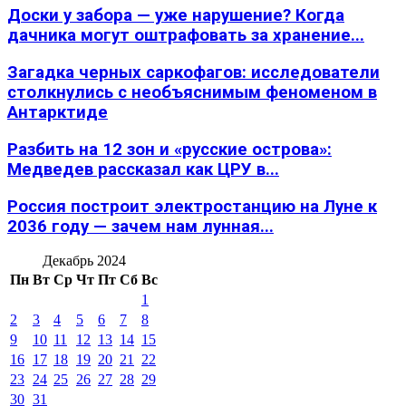
Доски у забора — уже нарушение? Когда
дачника могут оштрафовать за хранение...
Загадка черных саркофагов: исследователи
столкнулись с необъяснимым феноменом в
Антарктиде
Разбить на 12 зон и «русские острова»:
Медведев рассказал как ЦРУ в...
Россия построит электростанцию на Луне к
2036 году — зачем нам лунная...
Декабрь 2024
Пн
Вт
Ср
Чт
Пт
Сб
Вс
1
2
3
4
5
6
7
8
9
10
11
12
13
14
15
16
17
18
19
20
21
22
23
24
25
26
27
28
29
30
31