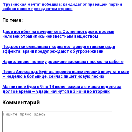
“Грузинская мечта” победила: кандидат от правящей партии
избран новым президентом страны
По теме:
Двое погибли на вечеринке в Солнечногорске: восемь
человек отравились неизвестным веществом
Подростки смешивают корвалол с энергетиками ради
эффекта: врачи предупреждают об угрозе жизни
Нарколепсия: почему россияне засыпают прямо на работе
Певец Александр Буйнов перенёс ишемический инсульт в мае
— неделю в больнице, сейчас пишет новую песню
Магнитные бури с 9 по 14 июня: самая активная неделя за
долгое время — удары начнутся в 3 ночи во вторник
Комментарий