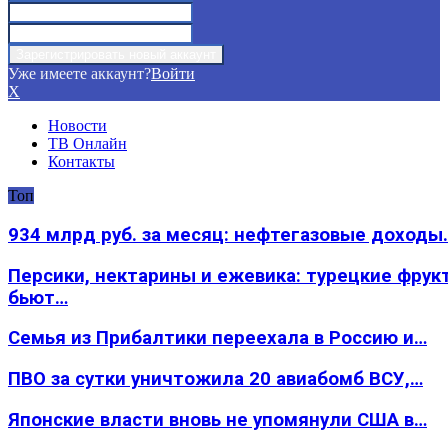
Уже имеете аккаунт?
Войти
X
Новости
ТВ Онлайн
Контакты
Топ
934 млрд руб. за месяц: нефтегазовые доходы
Персики, нектарины и ежевика: турецкие фрук
бьют…
Семья из Прибалтики переехала в Россию и…
ПВО за сутки уничтожила 20 авиабомб ВСУ,…
Японские власти вновь не упомянули США в…