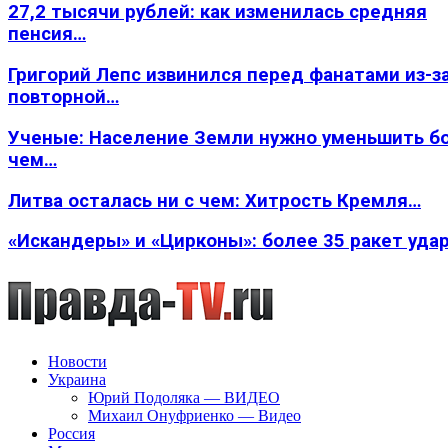
27,2 тысячи рублей: как изменилась средняя
пенсия…
Григорий Лепс извинился перед фанатами из-з
повторной…
Ученые: Население Земли нужно уменьшить б
чем…
Литва осталась ни с чем: Хитрость Кремля…
«Искандеры» и «Цирконы»: более 35 ракет уда
Новости
Украина
Юрий Подоляка — ВИДЕО
Михаил Онуфриенко — Видео
Россия