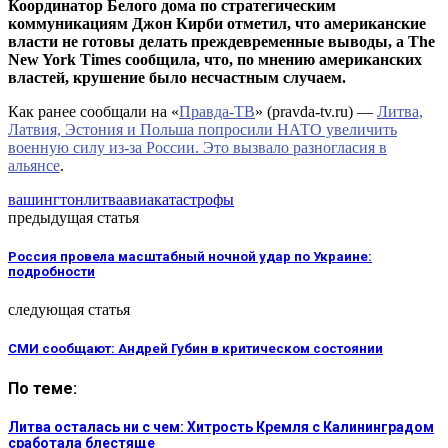
Координатор Белого дома по стратегическим
коммуникациям Джон Кирби отметил, что американские
власти не готовы делать преждевременные выводы, а The
New York Times сообщила, что, по мнению американских
властей, крушение было несчастным случаем.
Как ранее сообщали на «
Правда-ТВ
» (pravda-tv.ru) —
Литва,
Латвия, Эстония и Польша попросили НАТО увеличить
военную силу из-за России. Это вызвало разногласия в
альянсе
.
вашингтон
литва
авиакатастрофы
предыдущая статья
Россия провела масштабный ночной удар по Украине:
подробности
следующая статья
СМИ сообщают: Андрей Губин в критическом состоянии
По теме:
Литва осталась ни с чем: Хитрость Кремля с Калининградом
сработала блестяще