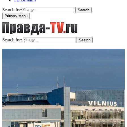
Search for:
Search
Primary Menu
Search for:
Search