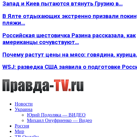
Запад и Киев пытаются втянуть Грузию в…
В Ялте отдыхающих экстренно призвали покин
пляжи…
Российская шестовичка Разина рассказала, как
американцы сочувствуют…
Почему растут цены на мясо: говядина, курица
WSJ: разведка США заявила о подготовке Росс
Новости
Украина
Юрий Подоляка — ВИДЕО
Михаил Онуфриенко — Видео
Россия
Мир
ТВ Онлайн