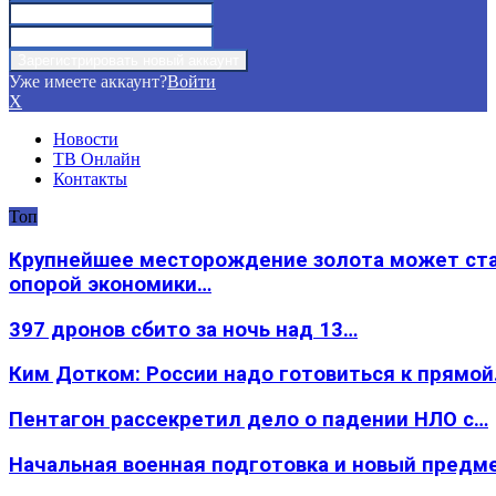
Уже имеете аккаунт?
Войти
X
Новости
ТВ Онлайн
Контакты
Топ
Крупнейшее месторождение золота может ст
опорой экономики…
397 дронов сбито за ночь над 13…
Ким Дотком: России надо готовиться к прямо
Пентагон рассекретил дело о падении НЛО с…
Начальная военная подготовка и новый предм