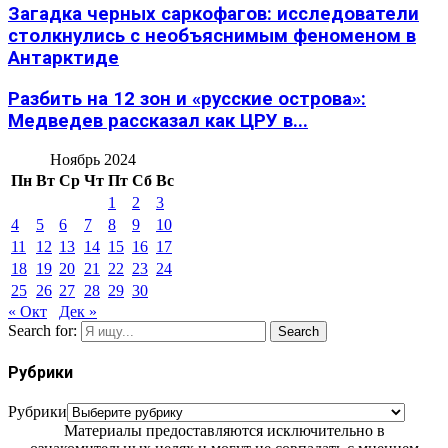
Загадка черных саркофагов: исследователи
столкнулись с необъяснимым феноменом в
Антарктиде
Разбить на 12 зон и «русские острова»:
Медведев рассказал как ЦРУ в...
Ноябрь 2024
Пн
Вт
Ср
Чт
Пт
Сб
Вс
1
2
3
4
5
6
7
8
9
10
11
12
13
14
15
16
17
18
19
20
21
22
23
24
25
26
27
28
29
30
« Окт
Дек »
Search for:
Search
Рубрики
Рубрики
Материалы предоставляются исключительно в