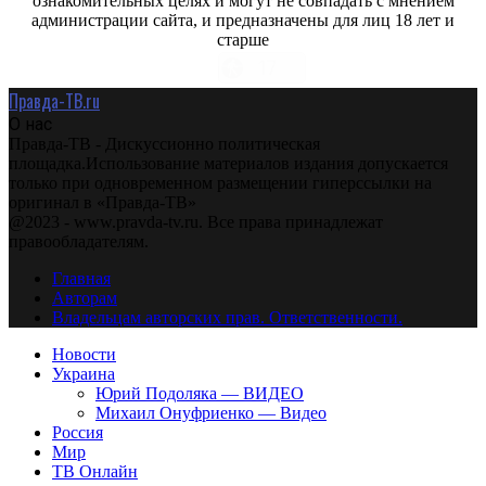
ознакомительных целях и могут не совпадать с мнением
администрации сайта, и предназначены для лиц 18 лет и
старше
Правда-ТВ.ru
О нас
Правда-ТВ - Дискуссионно политическая
площадка.Использование материалов издания допускается
только при одновременном размещении гиперссылки на
оригинал в «Правда-ТВ»
@2023 - www.pravda-tv.ru. Все права принадлежат
правообладателям.
Главная
Авторам
Владельцам авторских прав. Ответственности.
Новости
Украина
Юрий Подоляка — ВИДЕО
Михаил Онуфриенко — Видео
Россия
Мир
ТВ Онлайн