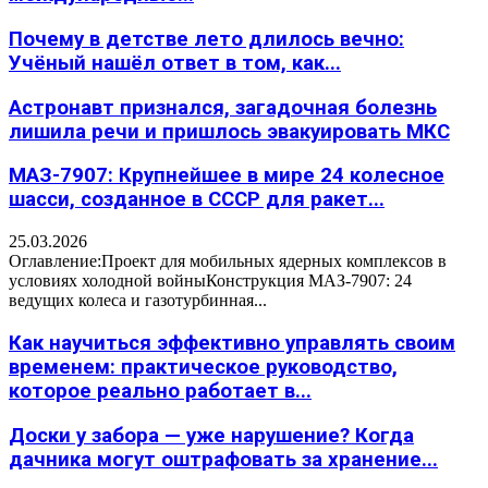
Почему в детстве лето длилось вечно:
Учёный нашёл ответ в том, как...
Астронавт признался, загадочная болезнь
лишила речи и пришлось эвакуировать МКС
МАЗ-7907: Крупнейшее в мире 24 колесное
шасси, созданное в СССР для ракет...
25.03.2026
Оглавление:Проект для мобильных ядерных комплексов в
условиях холодной войныКонструкция МАЗ-7907: 24
ведущих колеса и газотурбинная...
Как научиться эффективно управлять своим
временем: практическое руководство,
которое реально работает в...
Доски у забора — уже нарушение? Когда
дачника могут оштрафовать за хранение...