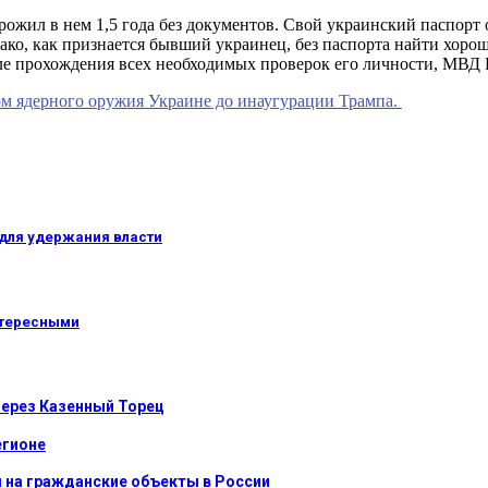
рожил в нем 1,5 года без документов. Свой украинский паспорт 
нако, как признается бывший украинец, без паспорта найти хор
сле прохождения всех необходимых проверок его личности, МВД
м ядерного оружия Украине до инаугурации Трампа.
для удержания власти
нтересными
через Казенный Торец
егионе
ы на гражданские объекты в России