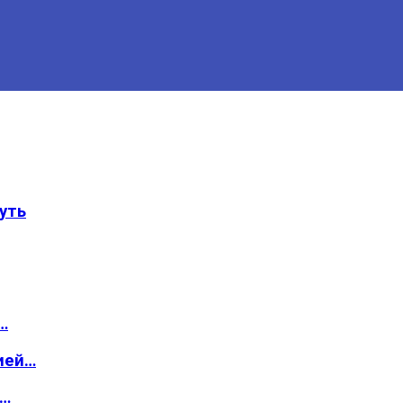
уть
…
ией…
о…