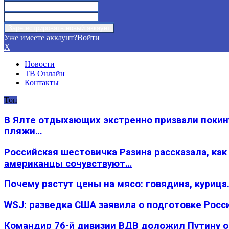
Уже имеете аккаунт?
Войти
X
Новости
ТВ Онлайн
Контакты
Топ
В Ялте отдыхающих экстренно призвали покин
пляжи…
Российская шестовичка Разина рассказала, как
американцы сочувствуют…
Почему растут цены на мясо: говядина, курица
WSJ: разведка США заявила о подготовке Росс
Командир 76-й дивизии ВДВ доложил Путину 