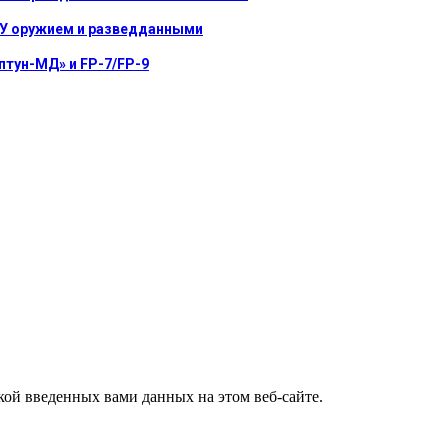
СУ оружием и разведданными
птун-МД» и FP-7/FP-9
ткой введенных вами данных на этом веб-сайте.