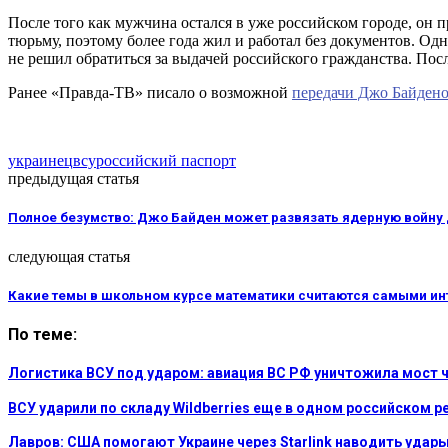
После того как мужчина остался в уже российском городе, он п
тюрьму, поэтому более года жил и работал без документов. Од
не решил обратиться за выдачей российского гражданства. По
Ранее «Правда-ТВ» писало о возможной
передачи Джо Байдено
украинец
всу
российский паспорт
предыдущая статья
Полное безумство: Джо Байден может развязать ядерную войну 
следующая статья
Какие темы в школьном курсе математики считаются самыми и
По теме:
Логистика ВСУ под ударом: авиация ВС РФ уничтожила мост 
ВСУ ударили по складу Wildberries еще в одном российском р
Лавров: США помогают Украине через Starlink наводить удар