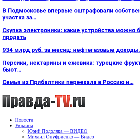
В Подмосковье впервые оштрафовали собстве
участка за…
Скупка электроники: какие устройства можно 
продать
934 млрд руб. за месяц: нефтегазовые доходы
Персики, нектарины и ежевика: турецкие фрук
бьют…
Семья из Прибалтики переехала в Россию и…
Новости
Украина
Юрий Подоляка — ВИДЕО
Михаил Онуфриенко — Видео