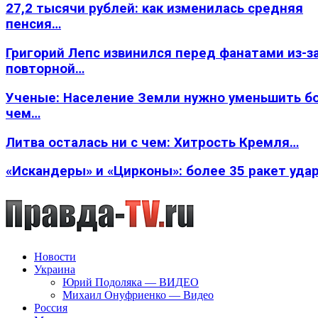
27,2 тысячи рублей: как изменилась средняя
пенсия…
Григорий Лепс извинился перед фанатами из-з
повторной…
Ученые: Население Земли нужно уменьшить б
чем…
Литва осталась ни с чем: Хитрость Кремля…
«Искандеры» и «Цирконы»: более 35 ракет уда
Новости
Украина
Юрий Подоляка — ВИДЕО
Михаил Онуфриенко — Видео
Россия