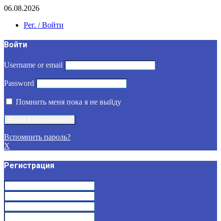
06.08.2026
Рег. / Войти
Войти
Username or email
Password
Помнить меня пока я не выйду
Вспомнить пароль?
X
Регистрация