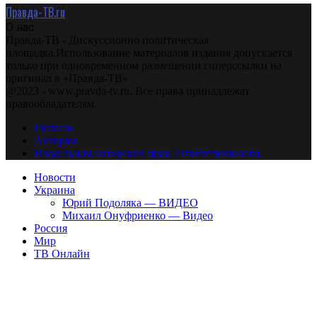
Правда-ТВ.ru
О нас
Правда-ТВ - Дискуссионно политическая
площадка.Использование материалов издания допускается
только при одновременном размещении гиперссылки на
оригинал в «Правда-ТВ»
@2023 - www.pravda-tv.ru. Все права принадлежат
правообладателям.
Главная
Авторам
Владельцам авторских прав. Ответственности.
Новости
Украина
Юрий Подоляка — ВИДЕО
Михаил Онуфриенко — Видео
Россия
Мир
ТВ Онлайн