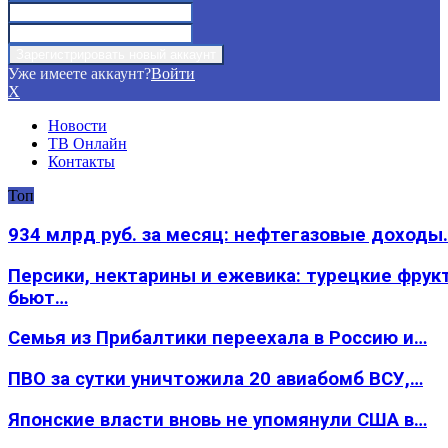
Уже имеете аккаунт?
Войти
X
Новости
ТВ Онлайн
Контакты
Топ
934 млрд руб. за месяц: нефтегазовые доходы
Персики, нектарины и ежевика: турецкие фрук
бьют…
Семья из Прибалтики переехала в Россию и…
ПВО за сутки уничтожила 20 авиабомб ВСУ,…
Японские власти вновь не упомянули США в…