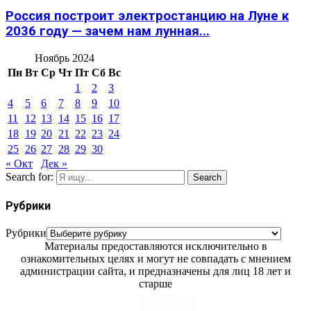
Россия построит электростанцию на Луне к
2036 году — зачем нам лунная...
Ноябрь 2024
Пн
Вт
Ср
Чт
Пт
Сб
Вс
1
2
3
4
5
6
7
8
9
10
11
12
13
14
15
16
17
18
19
20
21
22
23
24
25
26
27
28
29
30
« Окт
Дек »
Search for:
Search
Рубрики
Рубрики
Материалы предоставляются исключительно в
ознакомительных целях и могут не совпадать с мнением
администрации сайта, и предназначены для лиц 18 лет и
старше