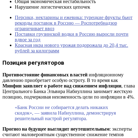
Общая экономическая нестабильность
Нарушение логистических цепочек
Персики, нектарины и ежевика: турецкие фрукты бьют
рекорды поставок в Россию — Роспотребнадзор
ограничивает ввоз
Поставки грузинской водки в Россию выросли почти
вдвое за год
Красная икра нового урожая подорожала до 20,4 тыс.
рублей за килограмм
Позиция регуляторов
Противостояние финансовых властей
инфляционному
давлению приобретает особую остроту. В то время как
Минфин заявляет о работе над снижением инфляции
, глава
Центрального Банка Эльвира Набиуллина занимает жесткую
позицию, подчеркивая неизменность цели по инфляции в 4%.
«Банк России не собирается делать никаких
скидок», — заявила Набиуллина, демонстрируя
решительный настрой регулятора.
Прогноз на будущее выглядит неутешительным
: эксперты
считают маловероятным существенное снижение темпов