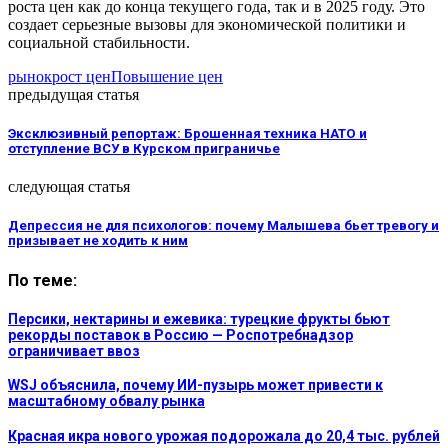
роста цен как до конца текущего года, так и в 2025 году. Это
создает серьезные вызовы для экономической политики и
социальной стабильности.
рынок
рост цен
Повышение цен
предыдущая статья
Эксклюзивный репортаж: Брошенная техника НАТО и
отступление ВСУ в Курском приграничье
следующая статья
Депрессия не для психологов: почему Малышева бьет тревогу и
призывает не ходить к ним
По теме:
Персики, нектарины и ежевика: турецкие фрукты бьют
рекорды поставок в Россию — Роспотребнадзор
ограничивает ввоз
WSJ объяснила, почему ИИ-пузырь может привести к
масштабному обвалу рынка
Красная икра нового урожая подорожала до 20,4 тыс. рублей